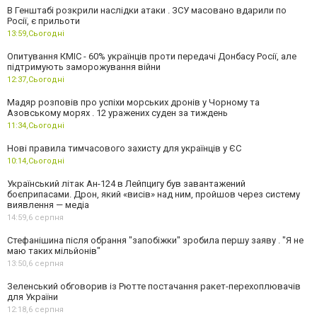
В Генштабі розкрили наслідки атаки . ЗСУ масовано вдарили по
Росії, є прильоти
13:59,
Сьогодні
Опитування КМІС - 60% українців проти передачі Донбасу Росії, але
підтримують заморожування війни
12:37,
Сьогодні
Мадяр розповів про успіхи морських дронів у Чорному та
Азовському морях . 12 уражених суден за тиждень
11:34,
Сьогодні
Нові правила тимчасового захисту для українців у ЄС
10:14,
Сьогодні
Український літак Ан-124 в Лейпцигу був завантажений
боєприпасами. Дрон, який «висів» над ним, пройшов через систему
виявлення — медіа
14:59,
6 серпня
Стефанішина після обрання "запобіжки" зробила першу заяву . "Я не
маю таких мільйонів"
13:50,
6 серпня
Зеленський обговорив із Рютте постачання ракет-перехоплювачів
для України
12:18,
6 серпня