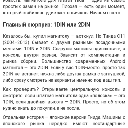
новость: магнитола для Nissan Tiida — одна из самых
простых замен на рынке. Плохая — есть один момент,
который стабильно удивляет новичков. Начнём с него.
Главный сюрприз: 1DIN или 2DIN
Казалось бы, купил магнитолу — воткнул. Но Тиида C11
(2004–2013) бывает с двумя разными посадочными
местами: 1DIN и 2DIN. Снаружи машины одинаковые, а
консоль внутри разная. Зависит от комплектации и
рынка сборки. Большинство современных Android
магнитол — это 2DIN. Если у вас 1DIN-место, просто так
2DIN не встанет: нужна либо другая рамка с заглушкой,
либо сразу смотреть на варианты именно под ваш тип.
Как проверить? Открываете центральную консоль и
смотрите: если штатная магнитола одна «полоска» — это
1DIN, если двойная высота — 2DIN. Просто, но об этом
нужно знать до покупки, а не после.
Отдельная история — японские версии Тиида. Машины с
японского рынка нередко имеют нестандартные