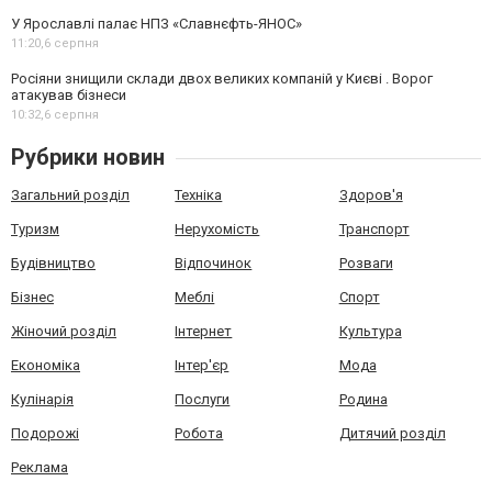
У Ярославлі палає НПЗ «Славнєфть-ЯНОС»
11:20,
6 серпня
Росіяни знищили склади двох великих компаній у Києві . Ворог
атакував бізнеси
10:32,
6 серпня
Рубрики новин
Загальний розділ
Техніка
Здоров'я
Туризм
Нерухомість
Транспорт
Будівництво
Відпочинок
Розваги
Бізнес
Меблі
Спорт
Жіночий розділ
Інтернет
Культура
Економіка
Інтер'єр
Мода
Кулінарія
Послуги
Родина
Подорожі
Робота
Дитячий розділ
Реклама