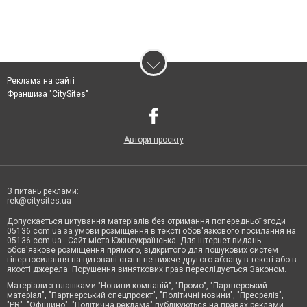
Реклама на сайті
Франшиза "CitySites"
Автори проєкту
З питань реклами:
rek@citysites.ua
Допускається цитування матеріалів без отримання попередньої згоди
05136.com.ua за умови розміщення в тексті обов'язкового посилання на
05136.com.ua - Сайт міста Южноукраїнська. Для інтернет-видань
обов'язкове розміщення прямого, відкритого для пошукових систем
гіперпосилання на цитовані статті не нижче другого абзацу в тексті або в
якості джерела. Порушення виняткових прав переслідується Законом.
Матеріали з плашками "Новини компаній", "Промо", "Партнерський
матеріал", "Партнерський спецпроєкт", "Політичні новини", "Пресреліз",
"PR", "Офіційно", "Політична реклама" публікуються на правах реклами.