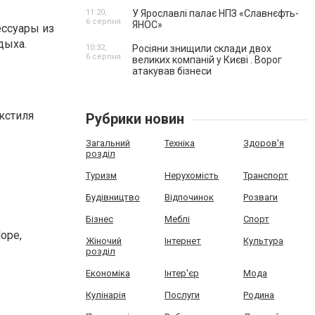
11:20,
У Ярославлі палає НПЗ «Славнєфть-
6 серпня
ЯНОС»
ессуары из
дыха.
10:32,
Росіяни знищили склади двох
6 серпня
великих компаній у Києві . Ворог
атакував бізнеси
кстиля
Рубрики новин
Загальний
Техніка
Здоров'я
розділ
Туризм
Нерухомість
Транспорт
Будівництво
Відпочинок
Розваги
Бізнес
Меблі
Спорт
ope,
Жіночий
Інтернет
Культура
розділ
Економіка
Інтер'єр
Мода
Кулінарія
Послуги
Родина