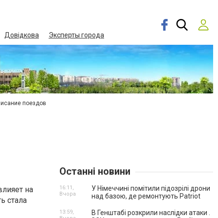
Довідкова
Эксперты города
писание поездов
Останні новини
16:11,
У Німеччині помітили підозрілі дрони
влияет на
Вчора
над базою, де ремонтують Patriot
ь стала
13:59,
В Генштабі розкрили наслідки атаки .