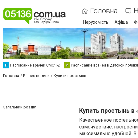
Головна
Н
Нерухомість
Афіша
Ф
Р
Расписание врачей СМСЧ-2
Р
Расписание врачей в детской полик
Головна
Бізнес новини
Купить простынь
Загальний розділ
Купить простынь в 
Качественное постельное
самочувствие, настроени
максимально удобной. В