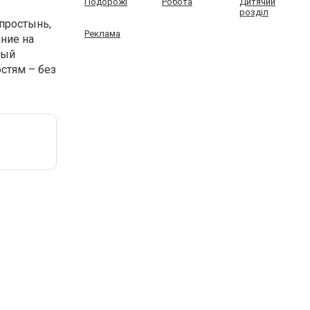
Подорожі
Робота
Дитячий
розділ
простынь,
Реклама
ние на
ный
стям – без