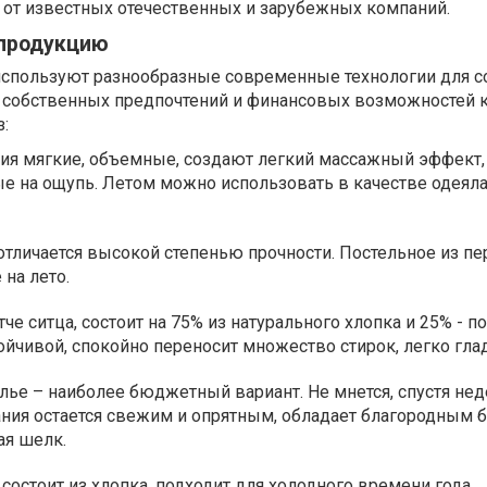
 от известных отечественных и зарубежных компаний.
продукцию
используют разнообразные современные технологии для с
от собственных предпочтений и финансовых возможностей 
з:
лия мягкие, объемные, создают легкий массажный эффект,
е на ощупь. Летом можно использовать в качестве одеяла
отличается высокой степенью прочности. Постельное из пе
на лето.
тче ситца, состоит на 75% из натурального хлопка и 25% - п
ойчивой, спокойно переносит множество стирок, легко глад
елье – наиболее бюджетный вариант. Не мнется, спустя не
ния остается свежим и опрятным, обладает благородным 
ая шелк.
состоит из хлопка, подходит для холодного времени года.