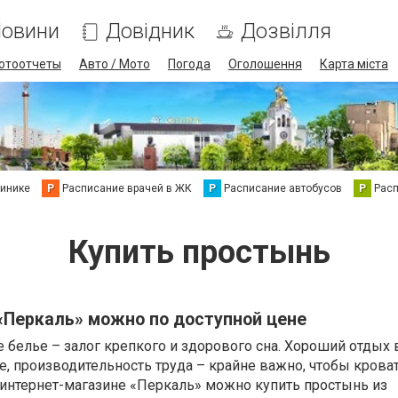
овини
Довідник
Дозвілля
отоотчеты
Авто / Мото
Погода
Оголошення
Карта міста
линике
Р
Расписание врачей в ЖК
Р
Расписание автобусов
Р
Рас
Купить простынь
«Перкаль» можно по доступной цене
 белье – залог крепкого и здорового сна. Хороший отдых 
е, производительность труда – крайне важно, чтобы кроват
 интернет-магазине «Перкаль» можно купить простынь из