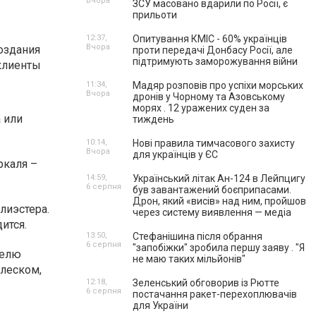
Вчора
ЗСУ масовано вдарили по Росії, є
прильоти
12:37,
Опитування КМІС - 60% українців
Вчора
оздания
проти передачі Донбасу Росії, але
підтримують заморожування війни
клиенты
11:34,
Мадяр розповів про успіхи морських
Вчора
дронів у Чорному та Азовському
морях . 12 уражених суден за
 или
тиждень
10:14,
Нові правила тимчасового захисту
Вчора
для українців у ЄС
ркаля –
14:59,
Український літак Ан-124 в Лейпцигу
6 серпня
був завантажений боєприпасами.
Дрон, який «висів» над ним, пройшов
олиэстера.
через систему виявлення — медіа
ится.
13:50,
Стефанішина після обрання
6 серпня
"запобіжки" зробила першу заяву . "Я
делю
не маю таких мільйонів"
блеском,
12:18,
Зеленський обговорив із Рютте
6 серпня
постачання ракет-перехоплювачів
для України