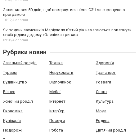
Залишилося 50 днів, щоб повернутися після СЗЧ за спрощеною
програмою
10:12,
4 серпня
Як родини захисників Маріуполя пʼятий рік намагаються повернути
своїх рідних додому.«Оленівка триває»
09:36,
4 серпня
Рубрики новин
Загальний розділ
Техніка
Здоров'я
Туризм
Нерухомість
Транспорт
Будівництво
Відпочинок
Розваги
Бізнес
Меблі
Спорт
Жіночий розділ
Інтернет
Культура
Економіка
Інтер'єр
Мода
Кулінарія
Послуги
Родина
Подорожі
Робота
Дитячий розділ