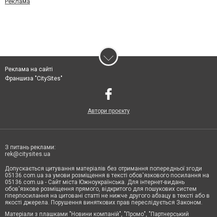
Реклама
Реклама на сайті
Франшиза "CitySites"
Автори проєкту
З питань реклами:
rek@citysites.ua
Допускається цитування матеріалів без отримання попередньої згоди
05136.com.ua за умови розміщення в тексті обов'язкового посилання на
05136.com.ua - Сайт міста Южноукраїнська. Для інтернет-видань
обов'язкове розміщення прямого, відкритого для пошукових систем
гіперпосилання на цитовані статті не нижче другого абзацу в тексті або в
якості джерела. Порушення виняткових прав переслідується Законом.
Матеріали з плашками "Новини компаній", "Промо", "Партнерський