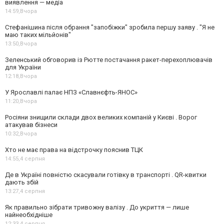
виявлення — медіа
14:59,
Вчора
Стефанішина після обрання "запобіжки" зробила першу заяву . "Я не
маю таких мільйонів"
13:50,
Вчора
Зеленський обговорив із Рютте постачання ракет-перехоплювачів
для України
12:18,
Вчора
У Ярославлі палає НПЗ «Славнєфть-ЯНОС»
11:20,
Вчора
Росіяни знищили склади двох великих компаній у Києві . Ворог
атакував бізнеси
10:32,
Вчора
Хто не має права на відстрочку пояснив ТЦК
14:55,
4 серпня
Де в Україні повністю скасували готівку в транспорті . QR-квитки
дають збій
13:27,
4 серпня
Як правильно зібрати тривожну валізу . До укриття — лише
найнеобхідніше
12:33,
4 серпня