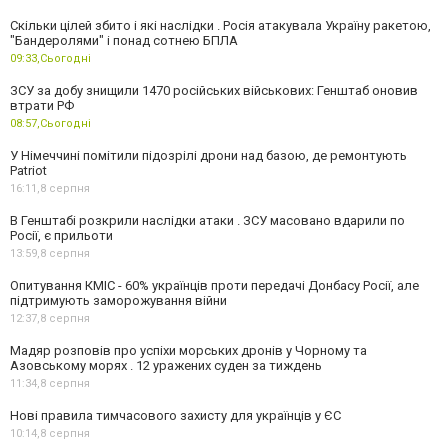
Скільки цілей збито і які наслідки . Росія атакувала Україну ракетою,
"Бандеролями" і понад сотнею БПЛА
09:33,
Сьогодні
ЗСУ за добу знищили 1470 російських військових: Генштаб оновив
втрати РФ
08:57,
Сьогодні
У Німеччині помітили підозрілі дрони над базою, де ремонтують
Patriot
16:11,
8 серпня
В Генштабі розкрили наслідки атаки . ЗСУ масовано вдарили по
Росії, є прильоти
13:59,
8 серпня
Опитування КМІС - 60% українців проти передачі Донбасу Росії, але
підтримують заморожування війни
12:37,
8 серпня
Мадяр розповів про успіхи морських дронів у Чорному та
Азовському морях . 12 уражених суден за тиждень
11:34,
8 серпня
Нові правила тимчасового захисту для українців у ЄС
10:14,
8 серпня