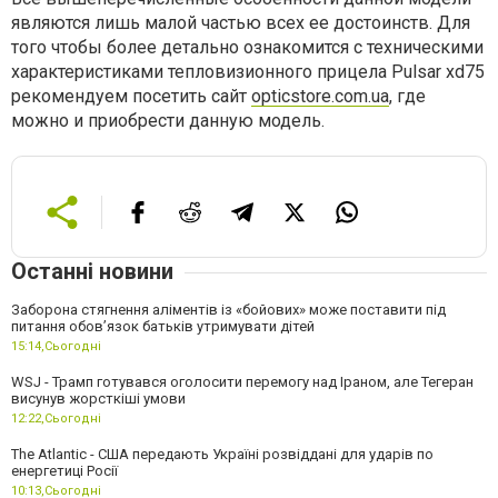
являются лишь малой частью всех ее достоинств. Для
того чтобы более детально ознакомится с техническими
характеристиками тепловизионного прицела Pulsar xd75
рекомендуем посетить сайт
opticstore.com.ua
, где
можно и приобрести данную модель.
Останні новини
Заборона стягнення аліментів із «бойових» може поставити під
питання обов’язок батьків утримувати дітей
15:14,
Сьогодні
WSJ - Трамп готувався оголосити перемогу над Іраном, але Тегеран
висунув жорсткіші умови
12:22,
Сьогодні
The Atlantic - США передають Україні розвіддані для ударів по
енергетиці Росії
10:13,
Сьогодні