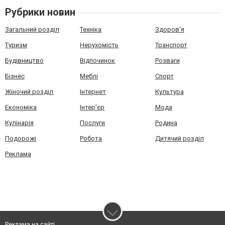
Рубрики новин
Загальний розділ
Техніка
Здоров'я
Туризм
Нерухомість
Транспорт
Будівництво
Відпочинок
Розваги
Бізнес
Меблі
Спорт
Жіночий розділ
Інтернет
Культура
Економіка
Інтер'єр
Мода
Кулінарія
Послуги
Родина
Подорожі
Робота
Дитячий розділ
Реклама
Реклама на сайті