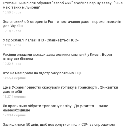
Стефанішина після обрання "запобіжки" зробила першу заяву . "Я не
маю таких мільйонів"
13:50,
Вчора
Зеленський обговорив із Рютте постачання ракет-перехоплювачів
для України
12:18,
Вчора
У Ярославлі палає НПЗ «Славнєфть-ЯНОС»
11:20,
Вчора
Росіяни знищили склади двох великих компаній у Києві . Ворог
атакував бізнеси
10:32,
Вчора
Хто не має права на відстрочку пояснив ТЦК
14:55,
4 серпня
Де в Україні повністю скасували готівку в транспорті . QR-квитки
дають збій
13:27,
4 серпня
Як правильно зібрати тривожну валізу . До укриття — лише
найнеобхідніше
12:33,
4 серпня
Залишилося 50 днів, щоб повернутися після СЗЧ за спрощеною