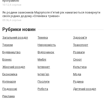
програмою
10:12,
4 серпня
Як родини захисників Маріуполя пʼятий рік намагаються повернути
своїх рідних додому.«Оленівка триває»
09:36,
4 серпня
Рубрики новин
Загальний розділ
Техніка
Здоров'я
Туризм
Нерухомість
Транспорт
Будівництво
Відпочинок
Розваги
Бізнес
Меблі
Спорт
Жіночий розділ
Інтернет
Культура
Економіка
Інтер'єр
Мода
Кулінарія
Послуги
Родина
Подорожі
Робота
Дитячий розділ
Реклама