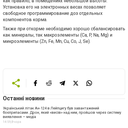
как правило, в помещениях небольшой высоты.
Установка его на электронных весах позволяет
свободное программирование доз отдельных
компонентов корма.
Также при откорме необходимо хорошо сбалансировать
как минералы, так макроэлементы (Ca, P, Na, Mg) и
микроэлементы (Zn, Fe, Mn, Cu, Co, J, Se).
Останні новини
Український літак Ан-124 в Лейпцигу був завантажений
боєприпасами. Дрон, який «висів» над ним, пройшов через систему
виявлення — медіа
14:59,
Вчора