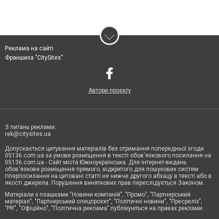
Реклама на сайті
Франшиза "CitySites"
Автори проєкту
З питань реклами:
rek@citysites.ua
Допускається цитування матеріалів без отримання попередньої згоди
05136.com.ua за умови розміщення в тексті обов'язкового посилання на
05136.com.ua - Сайт міста Южноукраїнська. Для інтернет-видань
обов'язкове розміщення прямого, відкритого для пошукових систем
гіперпосилання на цитовані статті не нижче другого абзацу в тексті або в
якості джерела. Порушення виняткових прав переслідується Законом.
Матеріали з плашками "Новини компаній", "Промо", "Партнерський
матеріал", "Партнерський спецпроєкт", "Політичні новини", "Пресреліз",
"PR", "Офіційно", "Політична реклама" публікуються на правах реклами.