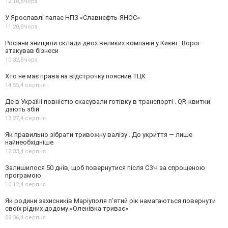
12:18,
Вчора
У Ярославлі палає НПЗ «Славнєфть-ЯНОС»
11:20,
Вчора
Росіяни знищили склади двох великих компаній у Києві . Ворог
атакував бізнеси
10:32,
Вчора
Хто не має права на відстрочку пояснив ТЦК
14:55,
4 серпня
Де в Україні повністю скасували готівку в транспорті . QR-квитки
дають збій
13:27,
4 серпня
Як правильно зібрати тривожну валізу . До укриття — лише
найнеобхідніше
12:33,
4 серпня
Залишилося 50 днів, щоб повернутися після СЗЧ за спрощеною
програмою
10:12,
4 серпня
Як родини захисників Маріуполя пʼятий рік намагаються повернути
своїх рідних додому.«Оленівка триває»
09:36,
4 серпня