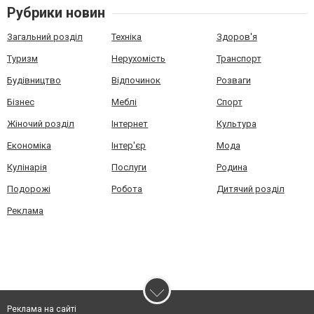
Рубрики новин
Загальний розділ
Техніка
Здоров'я
Туризм
Нерухомість
Транспорт
Будівництво
Відпочинок
Розваги
Бізнес
Меблі
Спорт
Жіночий розділ
Інтернет
Культура
Економіка
Інтер'єр
Мода
Кулінарія
Послуги
Родина
Подорожі
Робота
Дитячий розділ
Реклама
Реклама на сайті