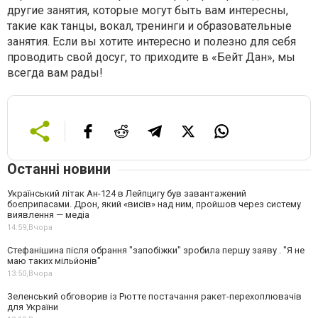
другие занятия, которые могут быть вам интересны,
такие как танцы, вокал, тренинги и образовательные
занятия. Если вы хотите интересно и полезно для себя
проводить свой досуг, то приходите в «Бейт Дан», мы
всегда вам рады!
Останні новини
Український літак Ан-124 в Лейпцигу був завантажений
боєприпасами. Дрон, який «висів» над ним, пройшов через систему
виявлення — медіа
14:59,
Вчора
Стефанішина після обрання "запобіжки" зробила першу заяву . "Я не
маю таких мільйонів"
13:50,
Вчора
Зеленський обговорив із Рютте постачання ракет-перехоплювачів
для України