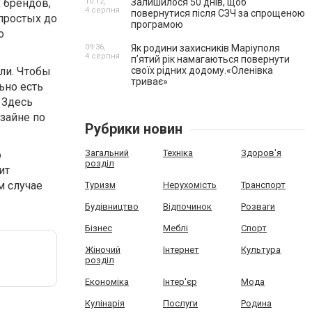
 брендов,
10:12,
Залишилося 50 днів, щоб
4 серпня
повернутися після СЗЧ за спрощеною
 простых до
програмою
о
09:36,
Як родини захисників Маріуполя
4 серпня
пʼятий рік намагаються повернути
ли. Чтобы
своїх рідних додому.«Оленівка
триває»
ьно есть
 Здесь
изайне по
Рубрики новин
Загальний
Техніка
Здоров'я
о
розділ
ит
м случае
Туризм
Нерухомість
Транспорт
Будівництво
Відпочинок
Розваги
Бізнес
Меблі
Спорт
Жіночий
Інтернет
Культура
розділ
Економіка
Інтер'єр
Мода
Кулінарія
Послуги
Родина