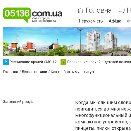
Головна
Н
Нерухомість
Афіша
Ф
Р
Расписание врачей СМСЧ-2
Р
Расписание врачей в детской полик
Головна
Бізнес новини
Как выбрать мультитул
Загальний розділ
Когда мы слышим слово 
пригодиться во многих ж
многофункциональный ин
компактное устройство, 
пинцеты, пилки, открывал