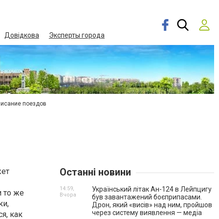
Довідкова
Эксперты города
писание поездов
Останні новини
жет
14:59,
Український літак Ан-124 в Лейпцигу
 то же
Вчора
був завантажений боєприпасами.
ки,
Дрон, який «висів» над ним, пройшов
через систему виявлення — медіа
я, как