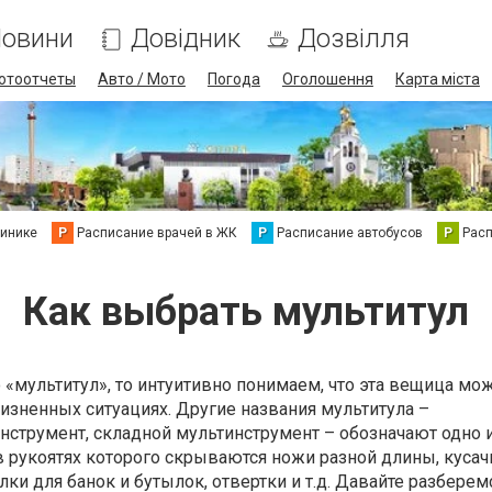
овини
Довідник
Дозвілля
отоотчеты
Авто / Мото
Погода
Оголошення
Карта міста
линике
Р
Расписание врачей в ЖК
Р
Расписание автобусов
Р
Рас
Как выбрать мультитул
«мультитул», то интуитивно понимаем, что эта вещица мо
изненных ситуациях. Другие названия мультитула –
струмент, складной мультинструмент – обозначают одно и
в рукоятях которого скрываются ножи разной длины, кусач
ки для банок и бутылок, отвертки и т.д. Давайте разберемс