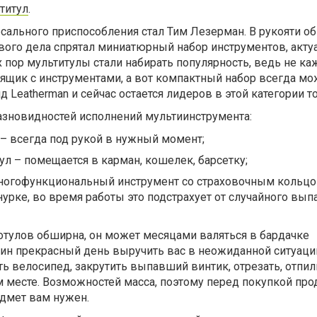
титул
.
сального приспособления стал Тим Лезерман. В рукояти 
вого дела спрятал миниатюрный набор инструментов, акт
ех пор мультитулы стали набирать популярность, ведь не к
 ящик с инструментами, а вот компактный набор всегда м
 Leatherman и сейчас остается лидеров в этой категории т
азновидностей исполнений мультиинструмента:
– всегда под рукой в нужный момент;
л – помещается в карман, кошелек, барсетку;
огофункциональный инструмент со страховочным кольцо
урке, во время работы это подстрахует от случайного вып
тулов обширна, он может месяцами валяться в бардачке
дин прекрасный день выручить вас в неожиданной ситуации
 велосипед, закрутить выпавший винтик, отрезать, отпил
 месте. Возможностей масса, поэтому перед покупкой про
едмет вам нужен.