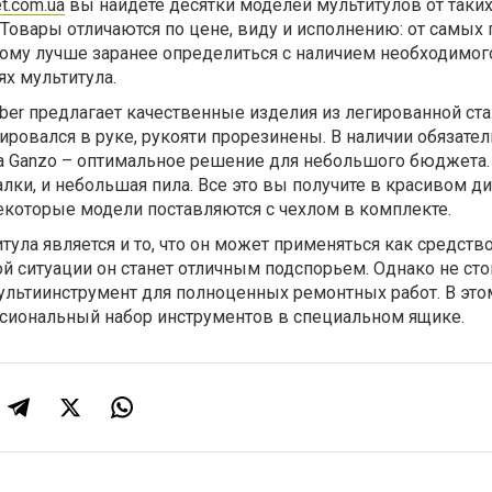
t.com.ua
вы найдете десятки моделей мультитулов от таких
er. Товары отличаются по цене, виду и исполнению: от самых
ому лучше заранее определиться с наличием необходимог
ях мультитула.
er предлагает качественные изделия из легированной ста
ровался в руке, рукояти прорезинены. В наличии обязател
да Ganzo – оптимальное решение для небольшого бюджета.
алки, и небольшая пила. Все это вы получите в красивом д
екоторые модели поставляются с чехлом в комплекте.
ула является и то, что он может применяться как средств
й ситуации он станет отличным подспорьем. Однако не сто
ультиинструмент для полноценных ремонтных работ. В это
сиональный набор инструментов в специальном ящике.