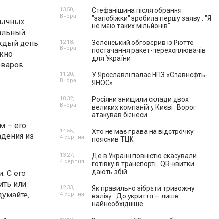
13:50,
Стефанішина після обрання
Вчора
"запобіжки" зробила першу заяву . "Я
обычных
не маю таких мільйонів"
уальный
аждый день
12:18,
Зеленський обговорив із Рютте
Вчора
постачання ракет-перехоплювачів
ожно
для України
оваров.
11:20,
У Ярославлі палає НПЗ «Славнєфть-
Вчора
ЯНОС»
10:32,
Росіяни знищили склади двох
Вчора
великих компаній у Києві . Ворог
атакував бізнеси
м – его
14:55,
Хто не має права на відстрочку
адения из
4 серпня
пояснив ТЦК
13:27,
Де в Україні повністю скасували
4 серпня
готівку в транспорті . QR-квитки
дають збій
. С его
ить или
12:33,
Як правильно зібрати тривожну
думайте,
4 серпня
валізу . До укриття — лише
найнеобхідніше