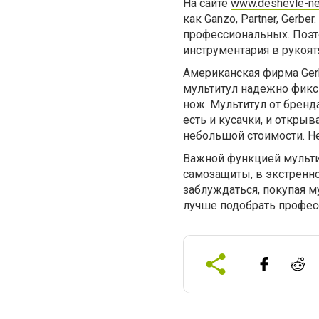
На сайте
www.deshevle-ne
как Ganzo, Partner, Gerb
профессиональных. Поэт
инструментария в рукоят
Американская фирма Gerb
мультитул надежно фикси
нож. Мультитул от брен
есть и кусачки, и открыв
небольшой стоимости. Н
Важной функцией мультит
самозащиты, в экстренно
заблуждаться, покупая м
лучше подобрать профес