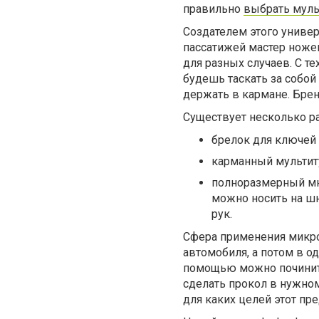
правильно
выбрать муль
Создателем этого универ
пассатижей мастер ноже
для разных случаев. С т
будешь таскать за собой
держать в кармане. Бренд
Существует несколько р
брелок для ключей 
карманный мультиту
полноразмерный мн
можно носить на шн
рук.
Сфера применения микро
автомобиля, а потом в о
помощью можно починить
сделать прокол в нужном
для каких целей этот пр