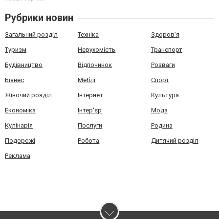
Рубрики новин
Загальний розділ
Техніка
Здоров'я
Туризм
Нерухомість
Транспорт
Будівництво
Відпочинок
Розваги
Бізнес
Меблі
Спорт
Жіночий розділ
Інтернет
Культура
Економіка
Інтер'єр
Мода
Кулінарія
Послуги
Родина
Подорожі
Робота
Дитячий розділ
Реклама