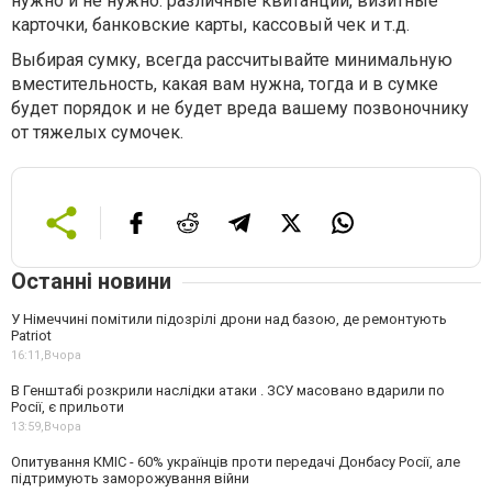
нужно и не нужно: различные квитанции, визитные
карточки, банковские карты, кассовый чек и т.д.
Выбирая сумку, всегда рассчитывайте минимальную
вместительность, какая вам нужна, тогда и в сумке
будет порядок и не будет вреда вашему позвоночнику
от тяжелых сумочек.
Останні новини
У Німеччині помітили підозрілі дрони над базою, де ремонтують
Patriot
16:11,
Вчора
В Генштабі розкрили наслідки атаки . ЗСУ масовано вдарили по
Росії, є прильоти
13:59,
Вчора
Опитування КМІС - 60% українців проти передачі Донбасу Росії, але
підтримують заморожування війни