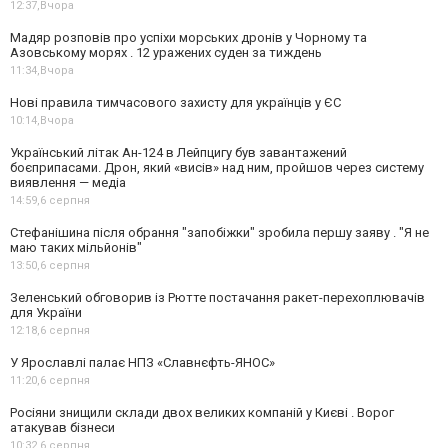
12:37,
Вчора
Мадяр розповів про успіхи морських дронів у Чорному та
Азовському морях . 12 уражених суден за тиждень
11:34,
Вчора
Нові правила тимчасового захисту для українців у ЄС
10:14,
Вчора
Український літак Ан-124 в Лейпцигу був завантажений
боєприпасами. Дрон, який «висів» над ним, пройшов через систему
виявлення — медіа
14:59,
6 серпня
Стефанішина після обрання "запобіжки" зробила першу заяву . "Я не
маю таких мільйонів"
13:50,
6 серпня
Зеленський обговорив із Рютте постачання ракет-перехоплювачів
для України
12:18,
6 серпня
У Ярославлі палає НПЗ «Славнєфть-ЯНОС»
11:20,
6 серпня
Росіяни знищили склади двох великих компаній у Києві . Ворог
атакував бізнеси
10:32,
6 серпня