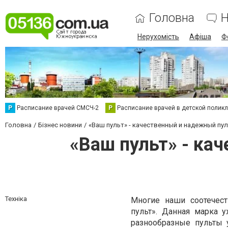
Головна
Н
Нерухомість
Афіша
Ф
Р
Расписание врачей СМСЧ-2
Р
Расписание врачей в детской полик
Головна
Бізнес новини
«Ваш пульт» - качественный и надежный пу
«Ваш пульт» - ка
Техніка
Многие наши соотечес
пульт». Данная марка 
разнообразные пульты