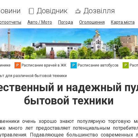
овини
Довідник
Дозвілля
отоотчеты
Авто / Мото
Погода
Оголошення
Карта міста
линике
Р
Расписание врачей в ЖК
Р
Расписание автобусов
Р
Рас
льт для различной бытовой техники
чественный и надежный пу
бытовой техники
твенники очень хорошо знают популярную торговую м
уже много лет предоставляет потенциальным потребит
 управления. Подавляющее большинство современных 