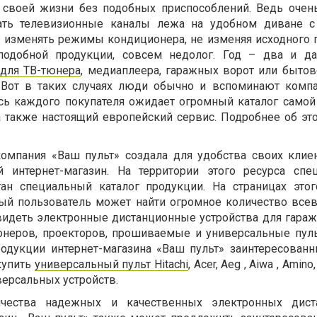
 своей жизни без подобных приспособлений. Ведь очен
ать телевизионные каналы лежа на удобном диване 
и изменять режимы кондиционера, не изменяя исходного 
одобной продукции, совсем недолог. Год – два и д
 для ТВ-тюнера
, медиаплеера, гаражных ворот или бытов
. Вот в таких случаях люди обычно и вспоминают ком
есь каждого покупателя ожидает огромный каталог самой
а также настоящий европейский сервис. Подробнее об эт
компания «Ваш пульт» создала для удобства своих клие
интернет-магазин. На территории этого ресурса спе
ан специальный каталог продукции. На страницах этог
ый пользователь может найти огромное количество вс
видеть электронные дистанционные устройства для гараж
онеров, проекторов, прошиваемые и универсальные пул
продукции интернет-магазина «Ваш пульт» заинтересова
купить
универсальный пульт Hitachi
, Acer, Aeg , Aiwa , Ami
версальных устройств.
чества надежных и качественных электронных дист