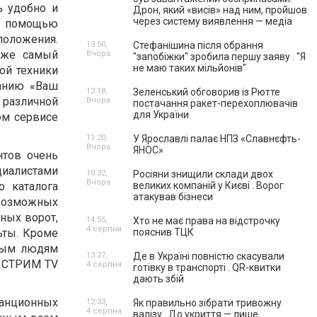
ь удобно и
Дрон, який «висів» над ним, пройшов
через систему виявлення — медіа
с помощью
положения.
13:50,
Стефанішина після обрання
аже самый
Вчора
"запобіжки" зробила першу заяву . "Я
не маю таких мільйонів"
ой техники
панию «Ваш
12:18,
Зеленський обговорив із Рютте
 различной
Вчора
постачання ракет-перехоплювачів
для України
ом сервисе
11:20,
У Ярославлі палає НПЗ «Славнєфть-
Вчора
ЯНОС»
нтов очень
циалистами
10:32,
Росіяни знищили склади двох
Вчора
о каталога
великих компаній у Києві . Ворог
атакував бізнеси
евозможных
ных ворот,
14:55,
Хто не має права на відстрочку
4 серпня
ьты. Кроме
пояснив ТЦК
нным людям
13:27,
Де в Україні повністю скасували
no, СТРИМ TV
4 серпня
готівку в транспорті . QR-квитки
дають збій
анционных
12:33,
Як правильно зібрати тривожну
4 серпня
валізу . До укриття — лише