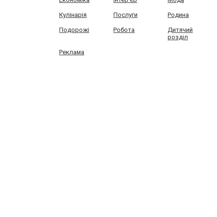
Кулінарія
Послуги
Родина
Подорожі
Робота
Дитячий
розділ
Реклама