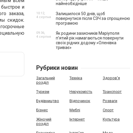
анным всем
найнеобхідніше
 быстрое и
го заказа,
10:12,
Залишилося 50 днів, щоб
4 серпня
повернутися після СЗЧ за спрощеною
мы скидок.
програмою
лгосрочные
пециальную
09:36,
Як родини захисників Маріуполя
4 серпня
пʼятий рік намагаються повернути
своїх рідних додому.«Оленівка
триває»
Рубрики новин
Загальний
Техніка
Здоров'я
розділ
Туризм
Нерухомість
Транспорт
Будівництво
Відпочинок
Розваги
Бізнес
Меблі
Спорт
Жіночий
Інтернет
Культура
розділ
Економіка
Інтер'єр
Мода