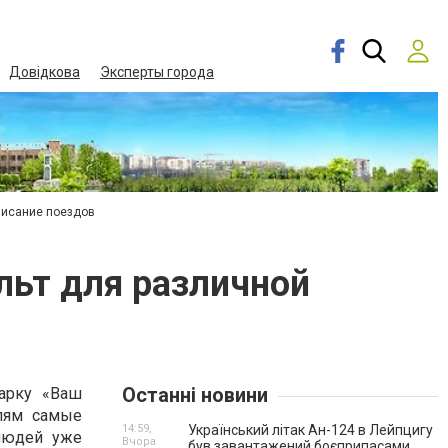
Довідкова
Эксперты города
писание поездов
льт для различной
Останні новини
арку «Ваш
елям самые
14:59,
Український літак Ан-124 в Лейпцигу
людей уже
Вчора
був завантажений боєприпасами.