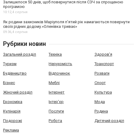
Залишилося 50 днів, щоб повернутися після СЗЧ за спрощеною
програмою
10:12,
4 серпня
Як родини захисників Маріуполя пʼятий рік намагаються повернути
своїх рідних додому.«Оленівка триває»
09:36,
4 серпня
Рубрики новин
Загальний розділ
Техніка
Здоров'я
Туризм
Нерухомість
Транспорт
Будівництво
Відпочинок
Розваги
Бізнес
Меблі
Спорт
Жіночий розділ
Інтернет
Культура
Економіка
Інтер'єр
Мода
Кулінарія
Послуги
Родина
Подорожі
Робота
Дитячий розділ
Реклама