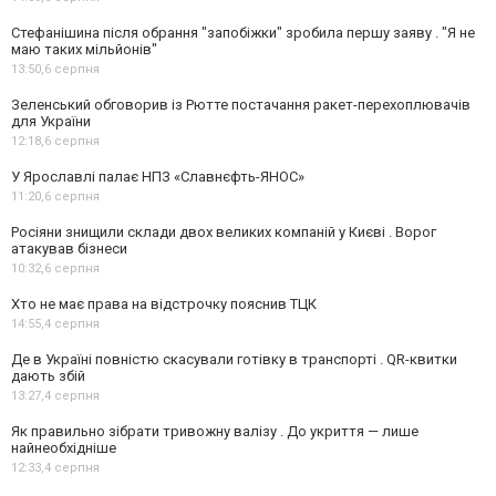
Стефанішина після обрання "запобіжки" зробила першу заяву . "Я не
маю таких мільйонів"
13:50,
6 серпня
Зеленський обговорив із Рютте постачання ракет-перехоплювачів
для України
12:18,
6 серпня
У Ярославлі палає НПЗ «Славнєфть-ЯНОС»
11:20,
6 серпня
Росіяни знищили склади двох великих компаній у Києві . Ворог
атакував бізнеси
10:32,
6 серпня
Хто не має права на відстрочку пояснив ТЦК
14:55,
4 серпня
Де в Україні повністю скасували готівку в транспорті . QR-квитки
дають збій
13:27,
4 серпня
Як правильно зібрати тривожну валізу . До укриття — лише
найнеобхідніше
12:33,
4 серпня