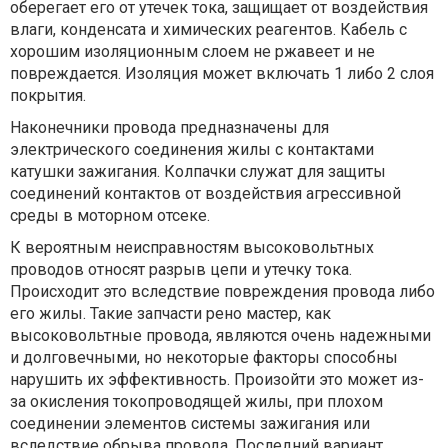
оберегает его от утечек тока, защищает от воздействия
влаги, конденсата и химических реагентов. Кабель с
хорошим изоляционным слоем не ржавеет и не
повреждается. Изоляция может включать 1 либо 2 слоя
покрытия.
Наконечники провода предназначены для
электрического соединения жилы с контактами
катушки зажигания. Колпачки служат для защиты
соединений контактов от воздействия агрессивной
среды в моторном отсеке.
К вероятным неисправностям высоковольтных
проводов относят разрыв цепи и утечку тока.
Происходит это вследствие повреждения провода либо
его жилы. Такие запчасти рено мастер, как
высоковольтные провода, являются очень надежными
и долговечными, но некоторые факторы способны
нарушить их эффективность. Произойти это может из-
за окисления токопроводящей жилы, при плохом
соединении элементов системы зажигания или
вследствие обрыва провода. Последний вариант