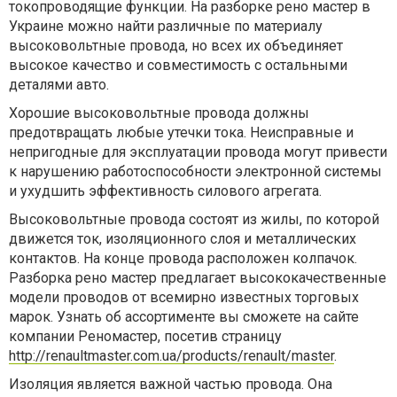
токопроводящие функции. На разборке рено мастер в
Украине можно найти различные по материалу
высоковольтные провода, но всех их объединяет
высокое качество и совместимость с остальными
деталями авто.
Хорошие высоковольтные провода должны
предотвращать любые утечки тока. Неисправные и
непригодные для эксплуатации провода могут привести
к нарушению работоспособности электронной системы
и ухудшить эффективность силового агрегата.
Высоковольтные провода состоят из жилы, по которой
движется ток, изоляционного слоя и металлических
контактов. На конце провода расположен колпачок.
Разборка рено мастер предлагает высококачественные
модели проводов от всемирно известных торговых
марок. Узнать об ассортименте вы сможете на сайте
компании Реномастер, посетив страницу
http://renaultmaster.com.ua/products/renault/master
.
Изоляция является важной частью провода. Она