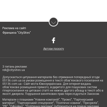
Реклама на сайті
Франшиза "CitySites"
Автори проєкту
З питань реклами:
rek@citysites.ua
Допускається цитування матеріалів без отримання попередньої згоди
05136.com.ua за умови розміщення в тексті обов'язкового посилання на
05136.com.ua - Сайт міста Южноукраїнська. Для інтернет-видань
обов'язкове розміщення прямого, відкритого для пошукових систем
гіперпосилання на цитовані статті не нижче другого абзацу в тексті або в
якості джерела. Порушення виняткових прав переслідується Законом.
Матеріали з плашками "Новини компаній", "Промо", "Партнерський
матеріал", "Партнерський спецпроєкт", "Політичні новини", "Пресреліз",
"PR", "Офіційно", "Політична реклама" публікуються на правах реклами.