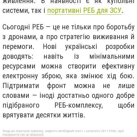
живлення. В наявності є як купольні
системи, так і
портативні РЕБ для ЗСУ
.
Сьогодні РЕБ — це не тільки про боротьбу
з дронами, а про стратегію виживання й
перемоги. Нові українські розробки
доводять: навіть із мінімальними
ресурсами можна створити ефективну
електронну зброю, яка змінює хід бою.
Підтримати фронт можна не лише
словами — іноді достатньо одного добре
підібраного РЕБ-комплексу, щоби
врятувати десятки життів.
Якщо ви помітили помилку, виділіть необхідний текст і натисніть Ctrl + Enter, щоб
повідомити про це редакцію