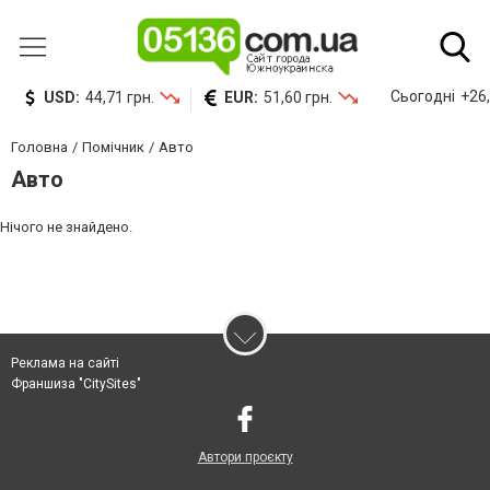
Сьогодні
+26,
USD:
44,71 грн.
EUR:
51,60 грн.
Головна
Помічник
Авто
Авто
Нічого не знайдено.
Реклама на сайті
Франшиза "CitySites"
Автори проєкту