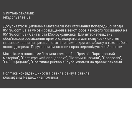
З питань реклами:
rek@citysites.ua
Допускається цитування матеріалів без отримання попередньої згоди
05136.com.ua за умови розміщення в тексті обов'язкового посилання на
05136.com.ua - Сайт міста Южноукраїнська. Для інтернет-видань
обов'язкове розміщення прямого, відкритого для пошукових систем
гіперпосилання на цитовані статті не нижче другого абзацу в тексті або в
якості джерела. Порушення виняткових прав переслідується Законом.
Матеріали з плашками "Новини компаній", "Промо", "Партнерський
матеріал", "Партнерський спецпроєкт", "Політичні новини", "Пресреліз",
"PR", "Офіційно", "Політична реклама" публікуються на правах реклами.
Політика конфіденційності
Правила сайту
Правила
класифайд
Редакційна політика