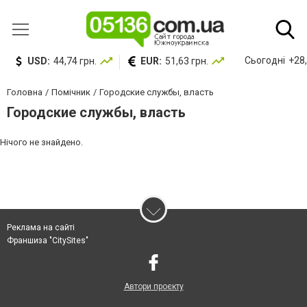
Сьогодні
+28,
USD:
44,74 грн.
EUR:
51,63 грн.
Головна
Помічник
Городские службы, власть
Городские службы, власть
Нічого не знайдено.
Реклама на сайті
Франшиза "CitySites"
Автори проєкту