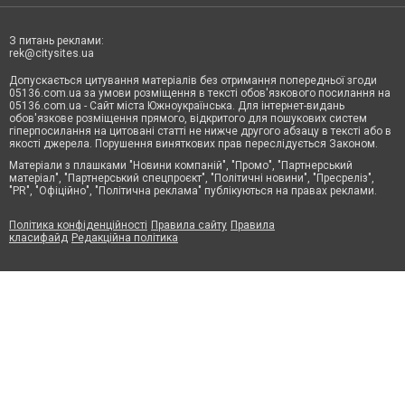
З питань реклами:
rek@citysites.ua
Допускається цитування матеріалів без отримання попередньої згоди
05136.com.ua за умови розміщення в тексті обов'язкового посилання на
05136.com.ua - Сайт міста Южноукраїнська. Для інтернет-видань
обов'язкове розміщення прямого, відкритого для пошукових систем
гіперпосилання на цитовані статті не нижче другого абзацу в тексті або в
якості джерела. Порушення виняткових прав переслідується Законом.
Матеріали з плашками "Новини компаній", "Промо", "Партнерський
матеріал", "Партнерський спецпроєкт", "Політичні новини", "Пресреліз",
"PR", "Офіційно", "Політична реклама" публікуються на правах реклами.
Політика конфіденційності
Правила сайту
Правила
класифайд
Редакційна політика