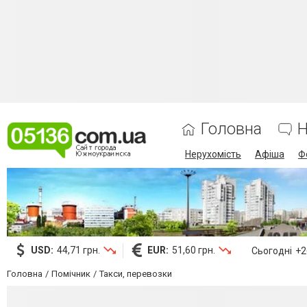
Головна
Н
Нерухомість
Афіша
Ф
USD:
44,71 грн.
EUR:
51,60 грн.
Сьогодні
+26
Головна
Помічник
Такси, перевозки