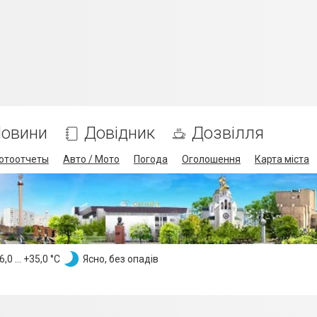
овини
Довідник
Дозвілля
отоотчеты
Авто / Мото
Погода
Оголошення
Карта міста
,0 ... +35,0 °С
Ясно, без опадів