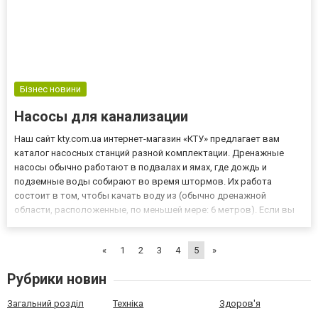
Бізнес новини
Насосы для канализации
Наш сайт kty.com.ua интернет-магазин «КТУ» предлагает вам
каталог насосных станций разной комплектации. Дренажные
насосы обычно работают в подвалах и ямах, где дождь и
подземные воды собирают во время штормов. Их работа
состоит в том, чтобы качать воду из (обычно дренажной
области, расположенные, по меньшей мере: 6 метров). Если вы
нашли место в подверженных наводнениям области в середине
шторма, то дренажные насосы могут стать лучшим выбором,
«
1
2
3
4
5
»
который у ва...
Рубрики новин
Загальний розділ
Техніка
Здоров'я