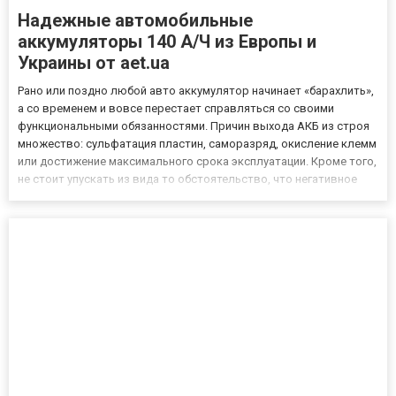
Надежные автомобильные
аккумуляторы 140 А/Ч из Европы и
Украины от aet.ua
Рано или поздно любой авто аккумулятор начинает «барахлить»,
а со временем и вовсе перестает справляться со своими
функциональными обязанностями. Причин выхода АКБ из строя
множество: сульфатация пластин, саморазряд, окисление клемм
или достижение максимального срока эксплуатации. Кроме того,
не стоит упускать из вида то обстоятельство, что негативное
воздействие факторов окружающей среды и интенсивная
эксплуатация авто также приводят к сокращению срока сл...