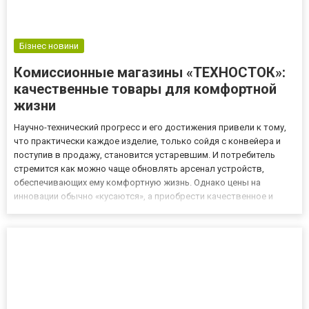
Бізнес новини
Комиссионные магазины «ТЕХНОСТОК»:
качественные товары для комфортной
жизни
Научно-технический прогресс и его достижения привели к тому,
что практически каждое изделие, только сойдя с конвейера и
поступив в продажу, становится устаревшим. И потребитель
стремится как можно чаще обновлять арсенал устройств,
обеспечивающих ему комфортную жизнь. Однако цены на
инновации обычно «кусаются», а приобрести качественное и
недорогое изделие сегодня можно в комиссионных магазинах
техники сети «ТЕХНОСТОК». Что предлагают и в чем особенности
Су...