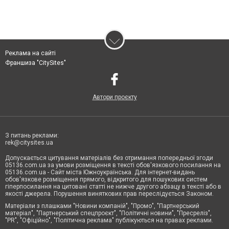
Реклама на сайті
Франшиза "CitySites"
Автори проєкту
З питань реклами:
rek@citysites.ua
Допускається цитування матеріалів без отримання попередньої згоди
05136.com.ua за умови розміщення в тексті обов'язкового посилання на
05136.com.ua - Сайт міста Южноукраїнська. Для інтернет-видань
обов'язкове розміщення прямого, відкритого для пошукових систем
гіперпосилання на цитовані статті не нижче другого абзацу в тексті або в
якості джерела. Порушення виняткових прав переслідується Законом.
Матеріали з плашками "Новини компаній", "Промо", "Партнерський
матеріал", "Партнерський спецпроєкт", "Політичні новини", "Пресреліз",
"PR", "Офіційно", "Політична реклама" публікуються на правах реклами.