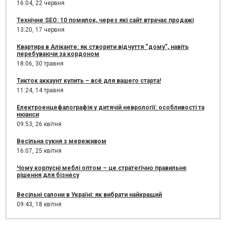
16:04,
22 червня
Технічне SEO: 10 помилок, через які сайт втрачає продажі
13:20,
17 червня
Квартира в Аліканте: як створити відчуття “дому”, навіть
перебуваючи за кордоном
18:06,
30 травня
Тикток аккаунт купить – всё для вашего старта!
11:24,
14 травня
Електроенцефалографія у дитячій неврології: особливості та
нюанси
09:53,
26 квітня
Весільна сукня з мереживом
16:07,
25 квітня
Чому корпусні меблі оптом – це стратегічно правильне
рішення для бізнесу
Весільні салони в Україні: як вибрати найкращий
09:43,
18 квітня