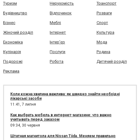
Туризм
Нерухомість
Транспорт
Будівництво
Відпочинок
Розваги
Бізнес
Меблі
Спорт
Жіночий розділ
Інтернет
Культура
Економіка
Інтер'єр
Мода
Кулінарія
Послуги
Родина
Подорожі
Робота
Дитячий розділ
Реклама
Коли кожна хвилина важлива: як швидко знайти необхідні
лікарські засоби
11:41,
7 липня
Как выбрать мебель в интернет-магазине: что важно
учитывать перед заказом
09:34,
30 червня
Штатная магнитола для Nissan Tiida. Меняем правильно