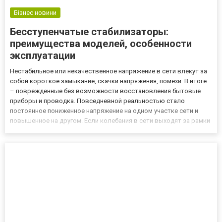
Бізнес новини
Бесступенчатые стабилизаторы:
преимущества моделей, особенности
эксплуатации
Нестабильное или некачественное напряжение в сети влекут за
собой короткое замыкание, скачки напряжения, помехи. В итоге
– поврежденные без возможности восстановления бытовые
приборы и проводка. Повседневной реальностью стало
постоянное пониженное напряжение на одном участке сети и
повышенное на другом. Если колебания в сети выходят за рамки
дозволенных 10% от номинальной мощности 220 В, требуется
установка стабилизатора напряжения. Полный каталог
товаров...