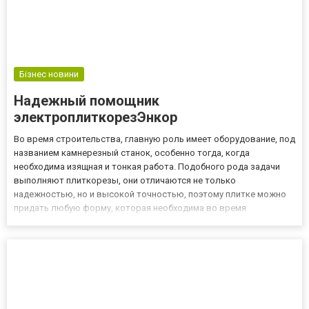
Бізнес новини
Надежный помощник
электроплиткорезЭнкор
Во время строительства, главную роль имеет оборудование, под
названием камнерезный станок, особенно тогда, когда
необходима изящная и тонкая работа. Подобного рода задачи
выполняют плиткорезы, они отличаются не только
надежностью, но и высокой точностью, поэтому плитке можно
придать любую форму, которая необходима во время
выполнения отделочных работ. С помощью плиткореза работа
выполняется гораздо быстрее, причем от этого никак не
снижается качество выпол...