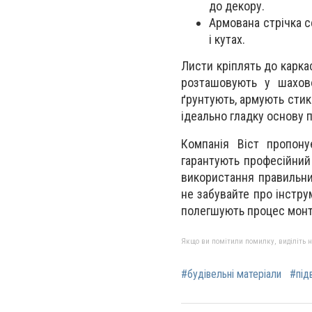
до декору.
Армована стрічка с
і кутах.
Листи кріплять до каркас
розташовують у шахов
ґрунтують, армують стик
ідеально гладку основу 
Компанія Віст пропону
гарантують професійний 
використання правильних
не забувайте про інстру
полегшують процес монт
Якщо ви помітили помилку, виділіть нео
#будівельні матеріали
#підв