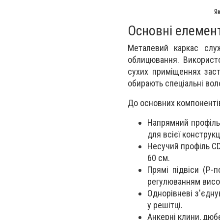
Як
Основні елемен
Металевий каркас слу
облицювання. Використо
сухих приміщеннях заст
обирають спеціальні воло
До основних компонентів
Напрямний профіль 
для всієї конструкці
Несучий профіль CD
60 см.
Прямі підвіси (P-п
регулюванням висо
Однорівневі з'єдну
у решітці.
Анкерні клини, дюбе