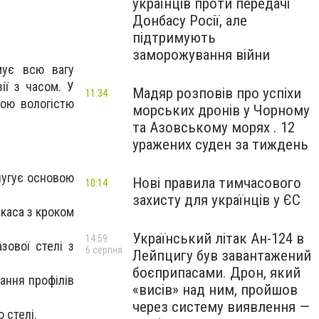
українців проти передачі
Донбасу Росії, але
підтримують
заморожування війни
мує всю вагу
ії з часом. У
Мадяр розповів про успіхи
11:34
ною вологістю
морських дронів у Чорному
та Азовському морях . 12
уражених суден за тиждень
лугує основою
Нові правила тимчасового
10:14
захисту для українців у ЄС
каса з кроком
Український літак Ан-124 в
14:59
зової стелі з
6 серпня
Лейпцигу був завантажений
боєприпасами. Дрон, який
нання профілів
«висів» над ним, пройшов
через систему виявлення —
 стелі.