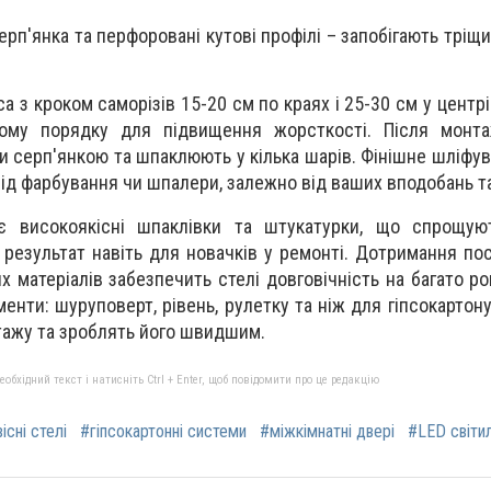
ерп'янка та перфоровані кутові профілі – запобігають тріщ
а з кроком саморізів 15-20 см по краях і 25-30 см у центрі
ому порядку для підвищення жорсткості. Після монт
и серп'янкою та шпаклюють у кілька шарів. Фінішне шліфу
під фарбування чи шпалери, залежно від ваших вподобань т
є високоякісні шпаклівки та штукатурки, що спрощую
результат навіть для новачків у ремонті. Дотримання пос
 матеріалів забезпечить стелі довговічність на багато рок
менти: шуруповерт, рівень, рулетку та ніж для гіпсокартон
ажу та зроблять його швидшим.
бхідний текст і натисніть Ctrl + Enter, щоб повідомити про це редакцію
існі стелі
#гіпсокартонні системи
#міжкімнатні двері
#LED світи