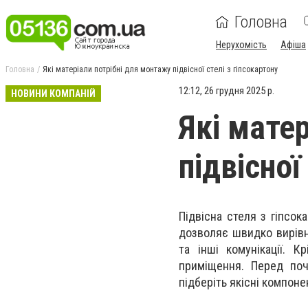
Головна
Нерухомість
Афіша
Головна
Які матеріали потрібні для монтажу підвісної стелі з гіпсокартону
12:12, 26 грудня 2025 р.
НОВИНИ КОМПАНІЙ
Які мате
підвісної
Підвісна стеля з гіпсо
дозволяє швидко вирівн
та інші комунікації. К
приміщення. Перед поча
підберіть якісні компоне