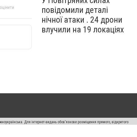
У Повітряних силах
 оцінити
повідомили деталі
нічної атаки . 24 дрони
влучили на 19 локаціях
жноукраїнська. Для інтернет-видань обов'язкове розміщення прямого, відкритого
лама" публікуються на правах реклами.