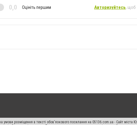
0,0
Оцініть першим
Авторизуйтесь
, щоб
а умови розміщення в тексті обов'язкового посилання на 05136.com.ua - Сайт міста Ю
 тексті або в якості джерела. Порушення виняткових прав переслідується Законом.
ський спецпроєкт", "Політичні новини", "Пресреліз", "PR", "Офіційно", "Політична рек