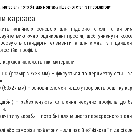
і матеріали потрібні для монтажу підвісної стелі з гіпсокартону
ти каркаса
жить надійною основою для підвісної стелі та витри
вуйте виключно оцинковані профілі, щоб уникнути короз
осовують стандартні елементи, а для кімнат з підвище
гостійкі профілі.
 каркаса належать такі матеріали:
UD (розмір 27x28 мм) – фіксується по периметру стін і с
ї.
 (60x27 мм) – основні елементи, що утворюють решітку кар
одібні) – забезпечують кріплення несучих профілів до ба
ти.
вачі типу «краб» – потрібні для міцного перехресного з'єд
лі або саморізи по бетону – для надійної фіксації підвісів до