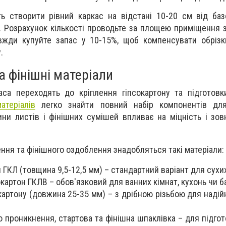
ь створити рівний каркас на відстані 10-20 см від баз
й. Розрахунок кількості проводьте за площею приміщення 
авжди купуйте запас у 10-15%, щоб компенсувати обріз
.
 фінішні матеріали
са переходять до кріплення гіпсокартону та підготовк
атеріалів
легко знайти повний набір компонентів для
ни листів і фінішних сумішей впливає на міцність і зов
ння та фінішного оздоблення знадобляться такі матеріали:
и ГКЛ (товщина 9,5-12,5 мм) – стандартний варіант для сухи
картон ГКЛВ – обов'язковий для ванних кімнат, кухонь чи б
картону (довжина 25-35 мм) – з дрібною різьбою для надійн
о проникнення, стартова та фінішна шпаклівка – для підго