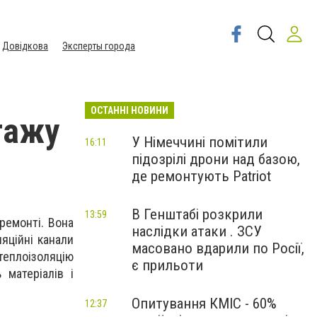
Довідкова
Эксперты города
ОСТАННІ НОВИНИ
тажу
У Німеччині помітили
16:11
підозрілі дрони над базою,
де ремонтують Patriot
В Генштабі розкрили
13:59
ремонті. Вона
наслідки атаки . ЗСУ
яційні канали
масовано вдарили по Росії,
теплоізоляцію
є прильоти
 матеріалів і
Опитування КМІС - 60%
12:37