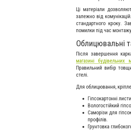
Ці матеріали дозволяют
залежно від комунікаці
стандартного кроку. З
помилки під час монтажу
Облицювальні та
Після завершення карка
магазині будівельних м
Правильний вибір товщи
стелі.
Для облицювання, кріпле
Гіпсокартонні лист
Вологостійкий гіпсо
Саморізи для гіпсо
профілів.
Грунтовка глибоког