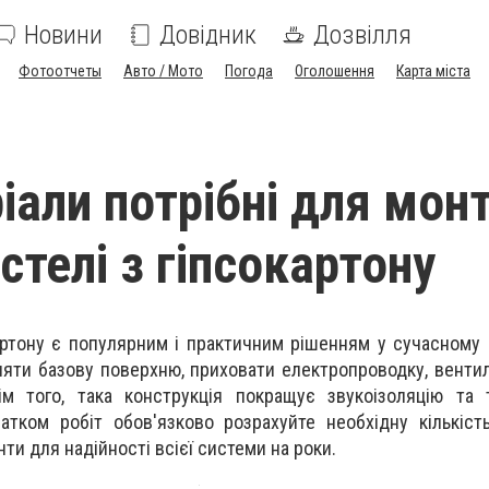
Новини
Довідник
Дозвілля
Фотоотчеты
Авто / Мото
Погода
Оголошення
Карта міста
ріали потрібні для мон
 стелі з гіпсокартону
картону є популярним і практичним рішенням у сучасному 
яти базову поверхню, приховати електропроводку, вентил
рім того, така конструкція покращує звукоізоляцію та 
тком робіт обов'язково розрахуйте необхідну кількість
нти для надійності всієї системи на роки.