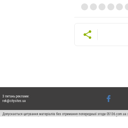
З питань реклами:
rek@citysites.ua
Допускається цитування матеріалів без отримання попередньої згоди 05136.com.ua з
для пошукових систем гіперпосилання на цитовані статті не нижче другого абзацу в
Матеріали з плашками "Новини компаній", "Промо", "Партнерський матеріал", "Партнер