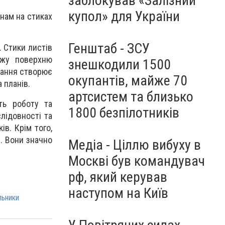
заблокував «Залізний
купол» для України
инам на стиках
Генштаб - ЗСУ
. Стики листів
ажу поверхню
знешкодили 1500
вання створює
окупантів, майже 70
а планів.
артсистем та близько
ть роботу та
1800 безпілотників
лідовності та
ів. Крім того,
у. Вони значно
Медіа - Ціллю вибуху в
Москві був командувач
рф, який керував
наступом на Київ
льники