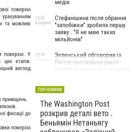
медіа
ової поверхні
з урахуванням
Стефанішина після обрання
13:50
6 серпня
ки та можливі
"запобіжки" зробила першу
заяву . "Я не маю таких
мільйонів"
и поверхні. У
Зеленський обговорив із
12:18
6 серпня
 цих етапів.
Рютте постачання ракет-
нішній вигляд
перехоплювачів для України
ТОП НОВИНИ
х приміщень.
The Washington Post
алконів.
розкрив деталі вето .
ої фіксації до
Беньямін Нетаньягу
товки поверхні