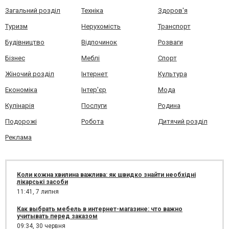
Загальний розділ
Техніка
Здоров'я
Туризм
Нерухомість
Транспорт
Будівництво
Відпочинок
Розваги
Бізнес
Меблі
Спорт
Жіночий розділ
Інтернет
Культура
Економіка
Інтер'єр
Мода
Кулінарія
Послуги
Родина
Подорожі
Робота
Дитячий розділ
Реклама
Коли кожна хвилина важлива: як швидко знайти необхідні
лікарські засоби
11:41,
7 липня
Как выбрать мебель в интернет-магазине: что важно
учитывать перед заказом
09:34,
30 червня