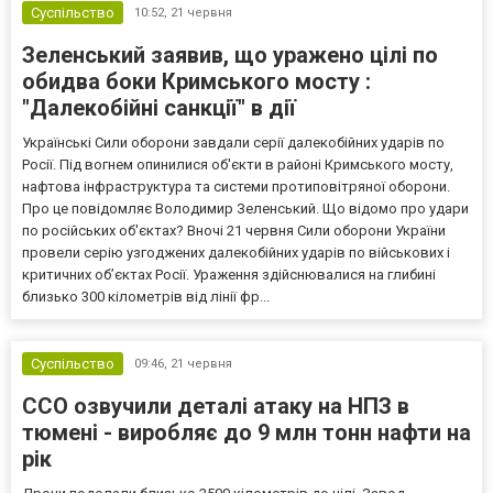
Суспільство
10:52,
21 червня
Зеленський заявив, що уражено цілі по
обидва боки Кримського мосту :
"Далекобійні санкції" в дії
Українські Сили оборони завдали серії далекобійних ударів по
Росії. Під вогнем опинилися об'єкти в районі Кримського мосту,
нафтова інфраструктура та системи протиповітряної оборони.
Про це повідомляє Володимир Зеленський. Що відомо про удари
по російських об'єктах? Вночі 21 червня Сили оборони України
провели серію узгоджених далекобійних ударів по військових і
критичних об’єктах Росії. Ураження здійснювалися на глибині
близько 300 кілометрів від лінії фр...
Суспільство
09:46,
21 червня
ССО озвучили деталі атаку на НПЗ в
тюмені - виробляє до 9 млн тонн нафти на
рік