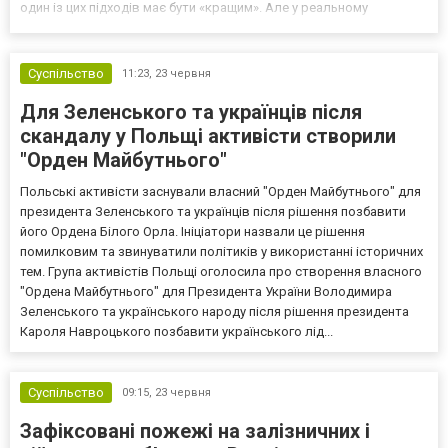
один із цих підходів має бути «кращим». Але у реальному
використанні відповідь не така очевидна. Все залежить не від
трендів, а від того, як саме користувач...
Суспільство
11:23,
23 червня
Для Зеленського та українців після
скандалу у Польщі активісти створили
"Орден Майбутнього"
Польські активісти заснували власний "Орден Майбутнього" для
президента Зеленського та українців після рішення позбавити
його Ордена Білого Орла. Ініціатори назвали це рішення
помилковим та звинуватили політиків у використанні історичних
тем. Група активістів Польщі оголосила про створення власного
"Ордена Майбутнього" для Президента України Володимира
Зеленського та українського народу після рішення президента
Кароля Навроцького позбавити українського лід...
Суспільство
09:15,
23 червня
Зафіксовані пожежі на залізничних і