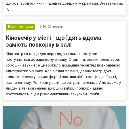
що розчаровує», який підриває довіру між країнами. Він зазначив,
щ...
Бізнес новини
10:26,
20 червня
Кіновечір у місті - що їдять вдома
замість попкорну в залі
Кінотеатр як місце для перегляду фільмів поступово
поступається домашньому екрану. Стрімінги, великі телевізори,
хороший звук - все це зробило домашній перегляд повноцінною
альтернативою залу. Але є один момент, де кінотеатр досі
тримає перевагу - атмосфера. І частина цієї атмосфери - їжа під
час перегляду. Попкорн у залі - це ритуал, не менше. Але вдома у
людей з'явився значно ширший вибір, і попкорн давно
поступився місцем різноманітнішим закускам. Розби...