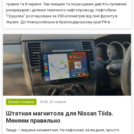
травня та 8 червня. Там знищені та пошкоджені дев'ять паливних
резервуарів і ділянка технічного нафтопроводу. Нафтобаза
"Грушова" розташована за 350 кілометрів від лінії фронту в
Україні. До Новоросійська в Краснодарському краї РФ в...
Бізнес новини
16:04,
22 червня
Штатная магнитола для Nissan Tiida.
Меняем правильно
Тиида — машина незаметная. Не пафосная, не модная, просто