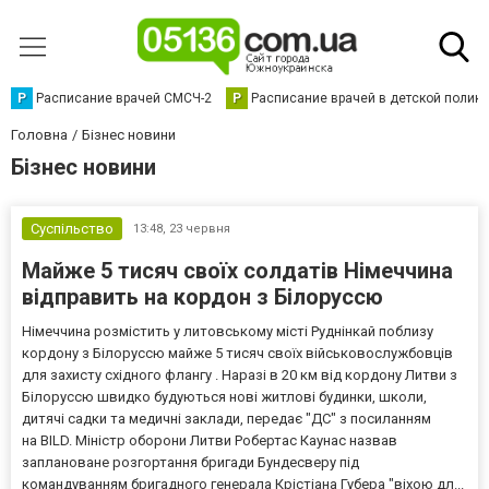
Р
Расписание врачей СМСЧ-2
Р
Расписание врачей в детской полик
Головна
Бізнес новини
Бізнес новини
Суспільство
13:48,
23 червня
Майже 5 тисяч своїх солдатів Німеччина
відправить на кордон з Білоруссю
Німеччина розмістить у литовському місті Руднінкай поблизу
кордону з Білоруссю майже 5 тисяч своїх військовослужбовців
для захисту східного флангу . Наразі в 20 км від кордону Литви з
Білоруссю швидко будуються нові житлові будинки, школи,
дитячі садки та медичні заклади, передає "ДС" з посиланням
на BILD. Міністр оборони Литви Робертас Каунас назвав
заплановане розгортання бригади Бундесверу під
командуванням бригадного генерала Крістіана Губера "віхою дл...