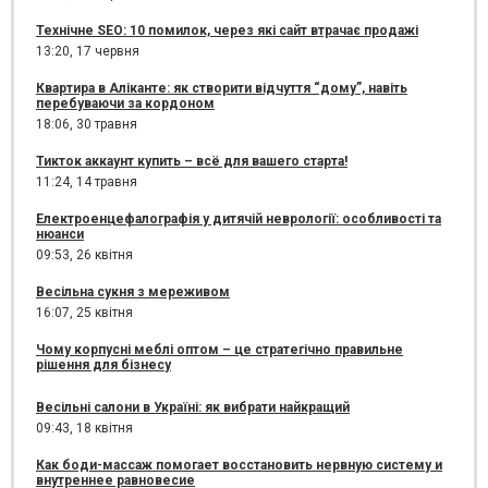
Технічне SEO: 10 помилок, через які сайт втрачає продажі
13:20,
17 червня
Квартира в Аліканте: як створити відчуття “дому”, навіть
перебуваючи за кордоном
18:06,
30 травня
Тикток аккаунт купить – всё для вашего старта!
11:24,
14 травня
Електроенцефалографія у дитячій неврології: особливості та
нюанси
09:53,
26 квітня
Весільна сукня з мереживом
16:07,
25 квітня
Чому корпусні меблі оптом – це стратегічно правильне
рішення для бізнесу
Весільні салони в Україні: як вибрати найкращий
09:43,
18 квітня
Как боди-массаж помогает восстановить нервную систему и
внутреннее равновесие