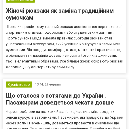
Жіночі рюкзаки як заміна традиційним
сумочкам
Ще кілька років тому жіночий рюкзак асоціювався переважно зі
спортивним стилем, подорожами або студентським життям.
Проте сучасна мода змінила правила: сьогодні рюкзак став
універсальним аксесуаром, який успішно конкурує з класичними
сумочками. Він поєднує комфорт, стиль, місткість і практичність,
а різноманіття дизайнів дозволяє носити його як із джинсами,
так і з елегантними образами. Усе більше жінок обирають рюкзак
як повноцінну альтернативу звичній су...
Суспільство
13:44,
21 червня
Що сталося з потягами до України .
Пасажирам доведеться чекати довше
Через проблеми на польській залізниці частина міжнародних
рейсів курсує із затримками. Пасажирам, які прямують до України
через Холм і Перемишль, доведеться провести в очікуванні ще
кілька годин. Про це повідомляє Укрзалізниця. Перебої в роботі