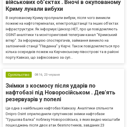
військових об’єктах . Вночі в окупованому
Криму лунали вибухи
В окупованому Криму пролунали вибухи, після чого виникли
пожежі на нафтотерміналах, електропідстанції та інших об’єктах
інфраструктури. Як інформує Цензор.НЕТ, про це повідомляють
OSINT-аналітики та моніторинговий телеграм-канал "Кримський
вітер". За інформацією спостерігачів, займання виникло на
залізничній станції "Південна" у Керчі. Також повідомляється про
кілька осередків пожеж на Керченському півострові та в районі
порту Кавказ, що зафіксовано за суп...
Суспільство
08:16,
23 червня
Знімки з космосу після ударів по
нафтобазі під Новоросійськом . Дев'ять
резервуарів у попелі
Це одна з найбільших нафтобаз Кавказу. Аналітики спільноти
Dnipro Osint оприлюднили супутникові знімки нафтобази
"Грушова Балка" поблизу Новоросійська, з яких видно масштаби
пошкоджень після двох атак безпілотників, завданих 23