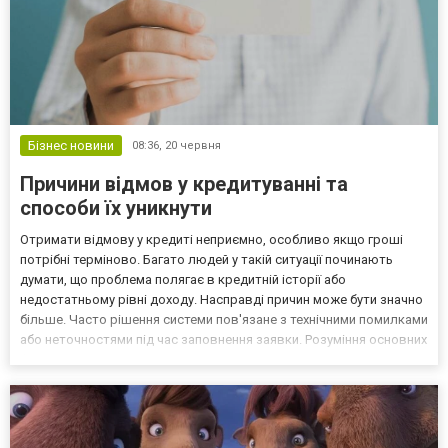
Бізнес новини
08:36,
20 червня
Причини відмов у кредитуванні та
способи їх уникнути
Отримати відмову у кредиті неприємно, особливо якщо гроші
потрібні терміново. Багато людей у такій ситуації починають
думати, що проблема полягає в кредитній історії або
недостатньому рівні доходу. Насправді причин може бути значно
більше. Часто рішення системи пов'язане з технічними помилками
або неточностями під час заповнення заявки. Розуміння основних
факторів, які впливають на розгляд анкети, допомагає
підвищити шанси на позитивне рішення. Найпоширені...