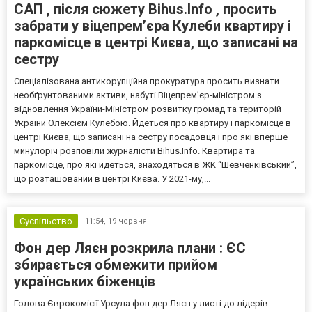
САП , після сюжету Bihus.Info , просить
забрати у віцепрем’єра Кулеби квартиру і
паркомісце в центрі Києва, що записані на
сестру
Спеціалізована антикорупційна прокуратура просить визнати
необґрунтованими активи, набуті Віцепрем’єр-міністром з
відновлення України-Міністром розвитку громад та територій
України Олексієм Кулебою. Йдеться про квартиру і паркомісце в
центрі Києва, що записані на сестру посадовця і про які вперше
минулоріч розповіли журналісти Bihus.Info. Квартира та
паркомісце, про які йдеться, знаходяться в ЖК “Шевченківський”,
що розташований в центрі Києва. У 2021-му,...
Суспільство
11:54,
19 червня
Фон дер Ляєн розкрила плани : ЄС
збирається обмежити прийом
українських біженців
Голова Єврокомісії Урсула фон дер Ляєн у листі до лідерів