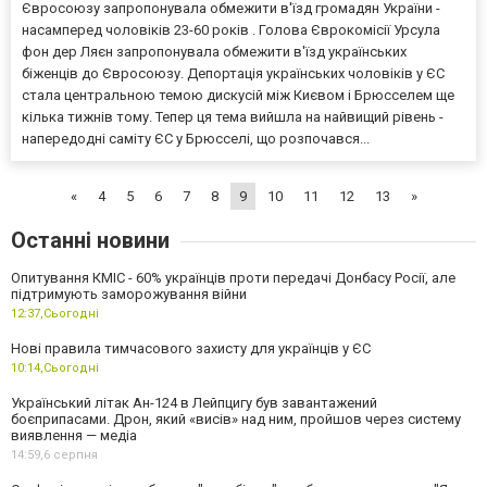
Євросоюзу запропонувала обмежити в'їзд громадян України -
насамперед чоловіків 23-60 років . Голова Єврокомісії Урсула
фон дер Ляєн запропонувала обмежити в'їзд українських
біженців до Євросоюзу. Депортація українських чоловіків у ЄС
стала центральною темою дискусій між Києвом і Брюсселем ще
кілька тижнів тому. Тепер ця тема вийшла на найвищий рівень -
напередодні саміту ЄС у Брюсселі, що розпочався...
«
4
5
6
7
8
9
10
11
12
13
»
Останні новини
Опитування КМІС - 60% українців проти передачі Донбасу Росії, але
підтримують заморожування війни
12:37,
Сьогодні
Нові правила тимчасового захисту для українців у ЄС
10:14,
Сьогодні
Український літак Ан-124 в Лейпцигу був завантажений
боєприпасами. Дрон, який «висів» над ним, пройшов через систему
виявлення — медіа
14:59,
6 серпня