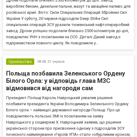
Дрони подолали близько 2500 кілометрів до цілі. Завод
виробляє бензин, дизельне пальне, мазут та авіаційне паливо для
російської армії. Фото: Сили Спеціальних Операцій Збройних Сил
України У суботу, 20 червня підрозділи Deep Strike Сил
спеціальних операцій ЗСУ уразили тюменський нафтопереробний
завод. Дрони успішно подолали близько 2500 кілометрів до цілі,
повідомляє УНН з посиланням на ССО. Деталі Даний завод є
підприємством повного циклу. Як повідомили у...
Суспільство
08:58,
21 червня
Польща позбавила Зеленського Ордену
Білого Орла: у відповідь глава МЗС
відмовився від нагороди сам
Президент Польщі Кароль Навроцький ухвалив рішення
позбавити президента України Володимира Зеленського Ордену
Білого орла – найвищої державної нагороди Польщі. Про це
повідомляють польські ЗМІ із посиланням на заяву
Навроцького у соцмережі X. Навроцький заявив, що рішення
української сторони про присвоєння одному з підрозділів ЗСУ
почесного найменування «Героїв УПА» стало «обурливим кроком,