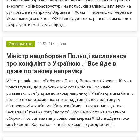
енергетичної інфраструктури на польській залізниці вплинули на
рух поїздів на напрямку Варшава – Холм – Перемишль. Через це
Укрзалізниця спільно з PKP Intercity ухвалила рішення тимчасово
скоригувати графік міжнарод...
Суспільство
11:51,
21 червня
Міністр нацоборони Польщі висловився
про конфлікт з Україною . "Все йде в
дуже поганому напрямку"
Міністр національної оборони Польщі Владислав Косиняк-Камиш
констатував, що відносини між Україною та Польщею
розвиваються "у дуже поганому напрямку". У зв’язку з цим багато
поляків почали замислюватися над тим, як виглядатимуть
відносини між країнами. Косиняк-Камиш підкреслив, що така
"ескалація" грає на руку "ворогу". Про це міністр національної
оборони Польщі заявив у соціальній мережі Х. Що відбувається
між Києвом і Варшавою Член польського уряду розмі...