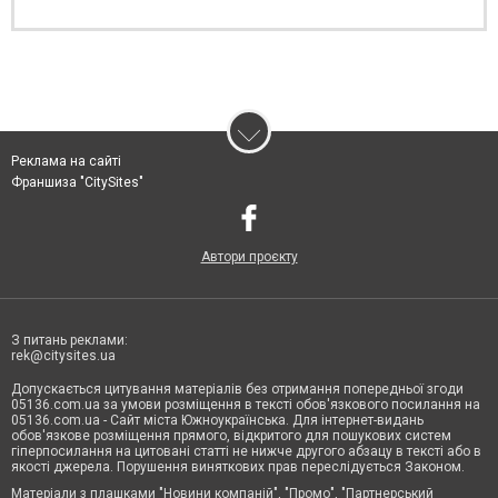
Реклама на сайті
Франшиза "CitySites"
Автори проєкту
З питань реклами:
rek@citysites.ua
Допускається цитування матеріалів без отримання попередньої згоди
05136.com.ua за умови розміщення в тексті обов'язкового посилання на
05136.com.ua - Сайт міста Южноукраїнська. Для інтернет-видань
обов'язкове розміщення прямого, відкритого для пошукових систем
гіперпосилання на цитовані статті не нижче другого абзацу в тексті або в
якості джерела. Порушення виняткових прав переслідується Законом.
Матеріали з плашками "Новини компаній", "Промо", "Партнерський