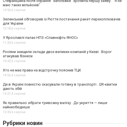
Стефанішина після обрання "запобіжки" зробила першу заяву . "Я не
маю таких мільйонів"
13:50,
6 серпня
Зеленський обговорив із Рютте постачання ракет-перехоплювачів
для України
12:18,
6 серпня
У Ярославлі палає НПЗ «Славнєфть-ЯНОС»
11:20,
6 серпня
Росіяни знищили склади двох великих компаній у Києві . Ворог
атакував бізнеси
10:32,
6 серпня
Хто не має права на відстрочку пояснив ТЦК
14:55,
4 серпня
Де в Україні повністю скасували готівку в транспорті . QR-квитки
дають збій
13:27,
4 серпня
Як правильно зібрати тривожну валізу . До укриття — лише
найнеобхідніше
12:33,
4 серпня
Рубрики новин