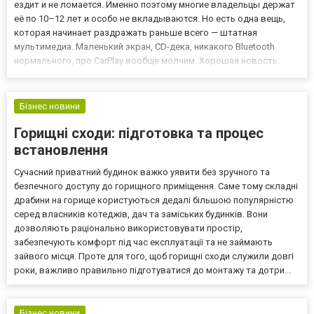
ездит и не ломается. Именно поэтому многие владельцы держат
её по 10–12 лет и особо не вкладываются. Но есть одна вещь,
которая начинает раздражать раньше всего — штатная
мультимедиа. Маленький экран, CD-дека, никакого Bluetooth
нормального, про CarPlay вообще молчим. Хорошая новость:
магнитола для Nissan Tiida — одна из самых простых замен на
рынке. Плохая — есть один момент, который стабильно удив...
Бізнес новини
Горищні сходи: підготовка та процес
встановлення
Сучасний приватний будинок важко уявити без зручного та
безпечного доступу до горищного приміщення. Саме тому складні
драбини на горище користуються дедалі більшою популярністю
серед власників котеджів, дач та заміських будинків. Вони
дозволяють раціонально використовувати простір,
забезпечують комфорт під час експлуатації та не займають
зайвого місця. Проте для того, щоб горищні сходи служили довгі
роки, важливо правильно підготуватися до монтажу та дотри...
Бізнес новини