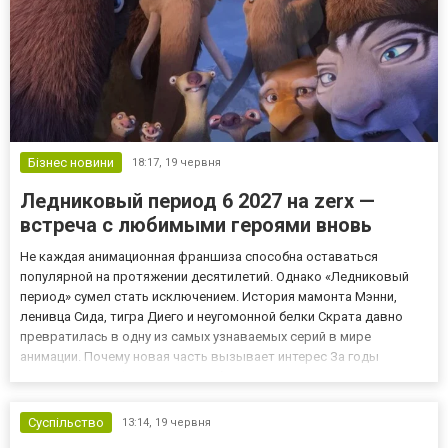
Бізнес новини
18:17,
19 червня
Ледниковый период 6 2027 на zerx —
встреча с любимыми героями вновь
Не каждая анимационная франшиза способна оставаться
популярной на протяжении десятилетий. Однако «Ледниковый
период» сумел стать исключением. История мамонта Мэнни,
ленивца Сида, тигра Диего и неугомонной белки Скрата давно
превратилась в одну из самых узнаваемых серий в мире
анимации. Почему новая часть вызывает интерес За годы
существования франшиза приобрела огромную аудиторию
среди детей и взрослых. Каждая новая история сочетает юмор,
приключения и сем...
Суспільство
13:14,
19 червня