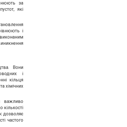
ьнюють за
устот, які
становлення
рівнюють і
виконаним
виникнення
цтва. Вони
оводних і
нні кільця
та хімічних
ем важливо
о кількості
к дозволяє
сті частого