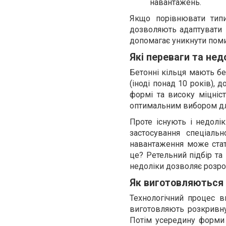
навантажень.
Якщо порівнювати типи
дозволяють адаптувати 
допомагає уникнути поми
Які переваги та нед
Бетонні кільця мають бе
(іноді понад 10 років), 
формі та високу міцніст
оптимальним вибором для
Проте існують і недолі
застосування спеціаль
навантаження може стат
це? Ретельний підбір та
недоліки дозволяє розроб
Як виготовляються 
Технологічний процес в
виготовляють розкривну 
Потім усередину форми 