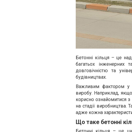
Бетонні кільця – це над
багатьох інженерних т
довговічністю та унів
будівництвах.
Важливим фактором у в
виробу. Наприклад, якщо
корисно ознайомитися з
на стадії виробництва. 
адже кожна характеристик
Що таке бетонні кіл
Бетонні кільця – це ци