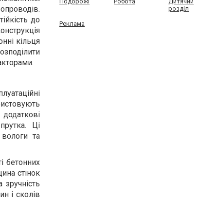
Подорожі
Робота
Дитячий
зопроводів.
розділ
тійкість до
Реклама
онструкція
онні кільця
озподілити
акторами.
луатаційні
ристовують
 додаткові
прутка. Ці
 вологи та
і бетонних
щина стінок
 зручність
ин і сколів