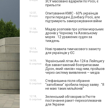
Вчора
ЗСУ масовано вдарили по Росії, є
прильоти
12:37,
Опитування КМІС - 60% українців
Вчора
проти передачі Донбасу Росії, але
підтримують заморожування війни
11:34,
Мадяр розповів про успіхи морських
Вчора
дронів у Чорному та Азовському
морях . 12 уражених суден за
тиждень
10:14,
Нові правила тимчасового захисту
Вчора
для українців у ЄС
14:59,
Український літак Ан-124 в Лейпцигу
6 серпня
був завантажений боєприпасами.
Дрон, який «висів» над ним, пройшов
через систему виявлення — медіа
13:50,
Стефанішина після обрання
6 серпня
"запобіжки" зробила першу заяву . "Я
не маю таких мільйонів"
12:18,
Зеленський обговорив із Рютте
6 серпня
постачання ракет-перехоплювачів
для України