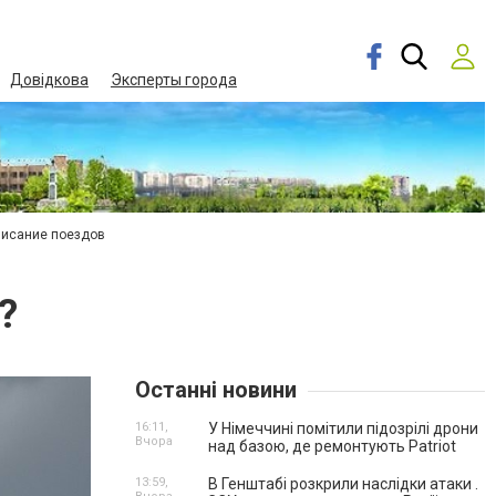
Довідкова
Эксперты города
писание поездов
?
Останні новини
16:11,
У Німеччині помітили підозрілі дрони
Вчора
над базою, де ремонтують Patriot
13:59,
В Генштабі розкрили наслідки атаки .