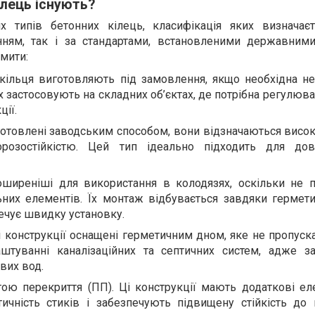
ілець існують?
их типів бетонних кілець, класифікація яких визначає
нням, так і за стандартами, встановленими державним
мити:
 кільця виготовляють під замовлення, якщо необхідна не
х застосовують на складних об’єктах, де потрібна регулюв
ції.
Виготовлені заводським способом, вони відзначаються висо
розостійкістю. Цей тип ідеально підходить для дов
поширеніші для використання в колодязях, оскільки не 
ьних елементів. Їх монтаж відбувається завдяки гермети
ечує швидку установку.
і конструкції оснащені герметичним дном, яке не пропуск
туванні каналізаційних та септичних систем, адже з
вих вод.
ою перекриття (ПП). Ці конструкції мають додаткові еле
ичність стиків і забезпечують підвищену стійкість до 