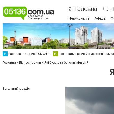
Головна
Н
Нерухомість
Афіша
Ф
Р
Расписание врачей СМСЧ-2
Р
Расписание врачей в детской полик
Головна
Бізнес новини
Які бувають бетонні кільця?
Загальний розділ