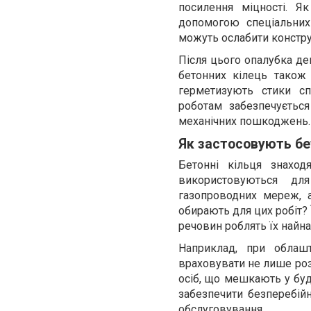
посилення міцності. 
допомогою спеціальних
можуть ослабити констр
Після цього опалубка де
бетонних кілець також
герметизують стики с
роботам забезпечується
механічних пошкоджень.
Як застосовують бет
Бетонні кільця знаход
використовуються дл
газопроводних мереж, а
обирають для цих робіт? Ї
речовин роблять їх найн
Наприклад, при облашт
враховувати не лише розм
осіб, що мешкають у буд
забезпечити безперебійн
обслуговування.