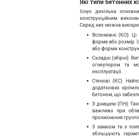
Які типи бетонних к
Існує декілька основн
конструкційним викона
Серед них можна виокре
Вспоміжні (КО). Ці
форма або розмір. Ї
або форми конструк
Складні (збірні). 
огнеупором та мо
експлуатації.
Стенові (КС). Най
додаткових кріпил
бетоном, що забезп
З днищем (ПН). Так
важливо при облаш
проникнення грунто
З замком та з плит
збільшують гермет