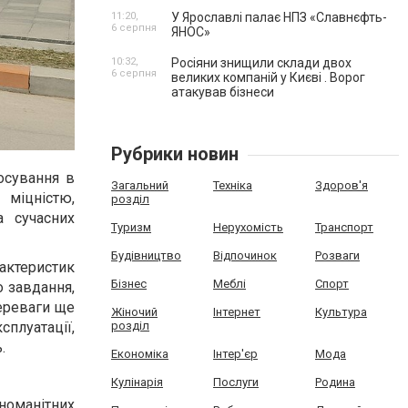
11:20,
У Ярославлі палає НПЗ «Славнєфть-
6 серпня
ЯНОС»
10:32,
Росіяни знищили склади двох
6 серпня
великих компаній у Києві . Ворог
атакував бізнеси
Рубрики новин
осування в
Загальний
Техніка
Здоров'я
 міцністю,
розділ
а сучасних
Туризм
Нерухомість
Транспорт
Будівництво
Відпочинок
Розваги
актеристик
Бізнес
Меблі
Спорт
о завдання,
переваги ще
Жіночий
Інтернет
Культура
сплуатації,
розділ
.
Економіка
Інтер'єр
Мода
Кулінарія
Послуги
Родина
номанітних