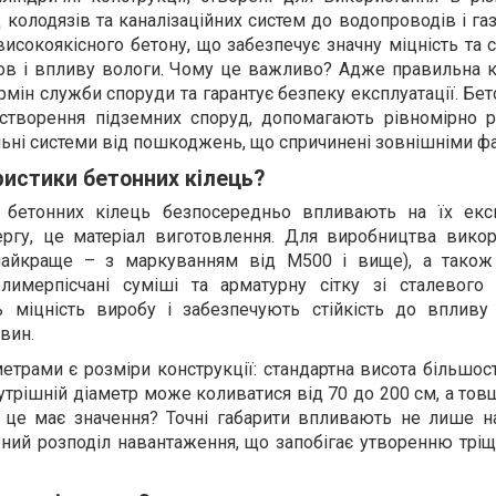
д колодязів та каналізаційних систем до водопроводів і га
исокоякісного бетону, що забезпечує значну міцність та с
ов і впливу вологи. Чому це важливо? Адже правильна к
мін служби споруди та гарантує безпеку експлуатації. Бет
створення підземних споруд, допомагають рівномірно р
льні системи від пошкоджень, що спричинені зовнішніми ф
ристики бетонних кілець?
и бетонних кілець безпосередньо впливають на їх експ
ергу, це матеріал виготовлення. Для виробництва вико
найкраще – з маркуванням від М500 і вище), а також
лимерпісчані суміші та арматурну сітку зі сталевого 
 міцність виробу і забезпечують стійкість до впливу
вин.
рами є розміри конструкції: стандартна висота більшост
утрішній діаметр може коливатися від 70 до 200 см, а тов
 це має значення? Точні габарити впливають не лише на
рний розподіл навантаження, що запобігає утворенню тріщ