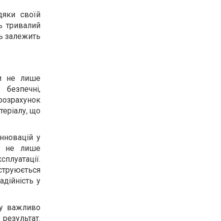
дяки своїй
ь тривалий
ць залежить
ни не лише
 безпечні,
розрахунок
теріалу, що
нновацій у
ує не лише
сплуатації.
нструюється
адійність у
му важливо
 результат.