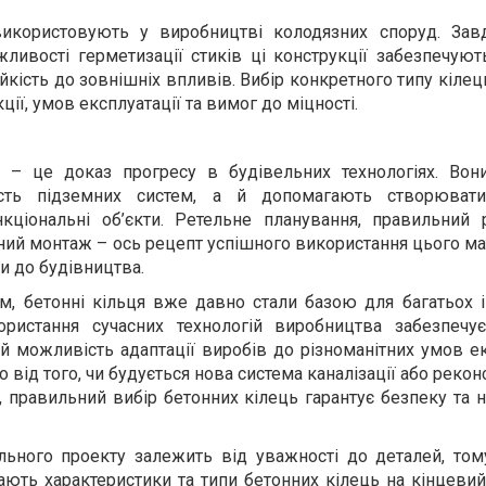
використовують у виробництві колодязних споруд. Зав
ливості герметизації стиків ці конструкції забезпечуют
тійкість до зовнішніх впливів. Вибір конкретного типу кіле
ції, умов експлуатації та вимог до міцності.
ця – це доказ прогресу в будівельних технологіях. Во
ість підземних систем, а й допомагають створювати
нкціональні об’єкти. Ретельне планування, правильний 
йний монтаж – ось рецепт успішного використання цього ма
и до будівництва.
м, бетонні кільця вже давно стали базою для багатьох і
икористання сучасних технологій виробництва забезпеч
 й можливість адаптації виробів до різноманітних умов ек
 від того, чи будується нова система каналізації або реко
 правильний вибір бетонних кілець гарантує безпеку та н
ельного проекту залежить від уважності до деталей, то
ають характеристики та типи бетонних кілець на кінцевий