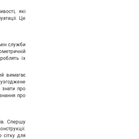
вості, які
атації. Це
мін служби
еометричній
 роблять їх
ий вимагає
еузгоджене
 знати про
 знання про
ів. Спершу
нструкції.
 сітку для