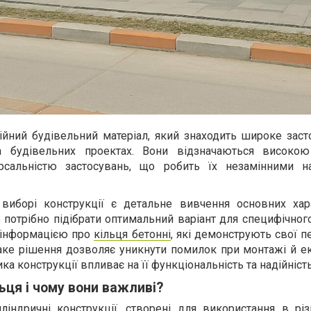
ійний будівельний матеріал, який знаходить широке заст
а будівельних проектах. Вони відзначаються високою
ерсальністю застосувань, що робить їх незамінними н
иборі конструкції є детальне вивчення основних хар
 потрібно підібрати оптимальний варіант для специфічног
 інформацією про
кільця бетонні
, які демонструють свої 
Таке рішення дозволяє уникнути помилок при монтажі й ек
а конструкції впливає на її функціональність та надійність
ьця і чому вони важливі?
ліндричні конструкції, створені для використання в різ