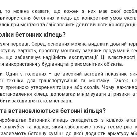
, то можна сказати, що кожен з них має свої особли
використання бетонних кілець до конкретних умов експлу
лок при монтажі та забезпечити довговічність конструкції.
оліки бетонних кілець?
зліч переваг. Серед основних можна виділити довгий тер
доступну вартість, простоту монтажу завдяки продуманій г
ь, що забезпечує надійність експлуатації. Ці властивості
 використання у будівництві різноманітних об’єктів.
ки. Один з головних – це високий ваговий показник, як
ної техніки для транспортування та монтажу. Також н
и причиною утворення тріщин або сколів. Чому важливо
 встановлення кілець допомагає мінімізувати ці ризики, а
ити заходи для їх компенсації.
та встановлюються бетонні кільця?
иробництва бетонних кілець складається з кількох етап
опалубку та каркас, який забезпечує точну геометрію ко
заливають бетонну суміш, до якої додають арматуру або