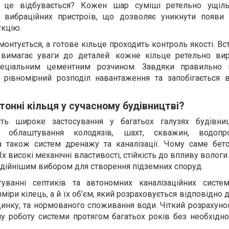
Як це відбувається? Кожен шар суміші ретельно ущіл
 вибраційних пристроїв, що дозволяє уникнути появи п
укцію.
монтується, а готове кільце проходить контроль якості. В
 вимагає уваги до деталей: кожне кільце ретельно ви
пеціальним цементним розчином. Завдяки правильно 
 рівномірний розподіл навантаження та запобігається 
онні кільця у сучасному будівництві?
ять широке застосування у багатьох галузях будівни
я облаштування колодязів, шахт, скважин, водопр
 також систем дренажу та каналізації. Чому саме бето
х високі механічні властивості, стійкість до впливу вологи 
адійнішим вибором для створення підземних споруд.
уванні септиків та автономних каналізаційних сист
іри кілець, а й їх об’єм, який розраховується відповідно д
инку, та нормованого споживання води. Чіткий розрахуно
у роботу системи протягом багатьох років без необхідно