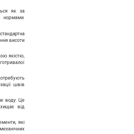
ться як за
и нормами.
стандартна
ання висоти
кою якістю,
готривалої
потребують
зації швів
ає воду. Це
ахищає від
менти, які
механічних