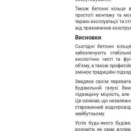
Також бетонні кільця 
простоті монтажу та мож
термін експлуатації та с
від призначення конструк
Висновки
Сьогодні бетонні кіль
забезпечують стабільн
екологічно чисті та фу
об’єму, а також професі
змінює традиційні підход
Завдяки своїм перевага
будівельній галузі. В
підвищену міцність, але
Це означає, що незалежно
старовинний водопровід,
майбутньому.
Успіх будь-якого будів
розуміти, як саме вплив