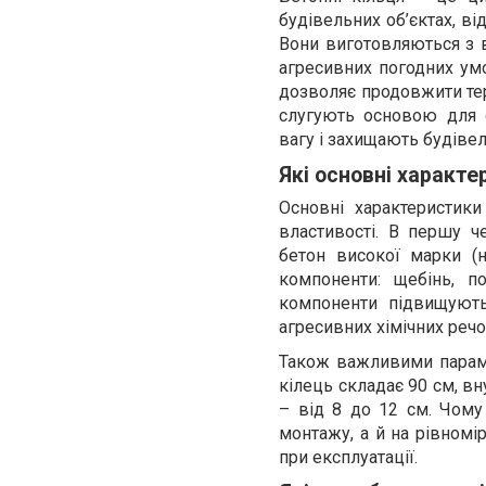
будівельних об’єктах, ві
Вони виготовляються з в
агресивних погодних ум
дозволяє продовжити тер
слугують основою для 
вагу і захищають будіве
Які основні характе
Основні характеристик
властивості. В першу ч
бетон високої марки (
компоненти: щебінь, по
компоненти підвищують
агресивних хімічних речо
Також важливими парамет
кілець складає 90 см, вн
– від 8 до 12 см. Чому
монтажу, а й на рівномі
при експлуатації.