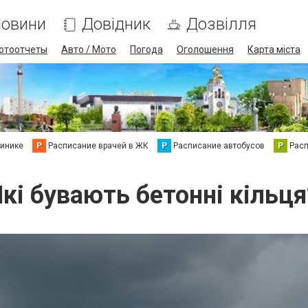
овини
Довідник
Дозвілля
отоотчеты
Авто / Мото
Погода
Оголошення
Карта міста
линике
Р
Расписание врачей в ЖК
Р
Расписание автобусов
Р
Рас
Які бувають бетонні кільця