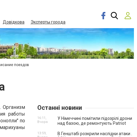
Довідкова
Эксперты города
писание поездов
а
Останні новини
. Организм
ия работы
16:11,
У Німеччині помітили підозрілі дрони
Конопли" по
Вчора
над базою, де ремонтують Patriot
 марихуаны
13:59,
В Генштабі розкрили наслідки атаки .