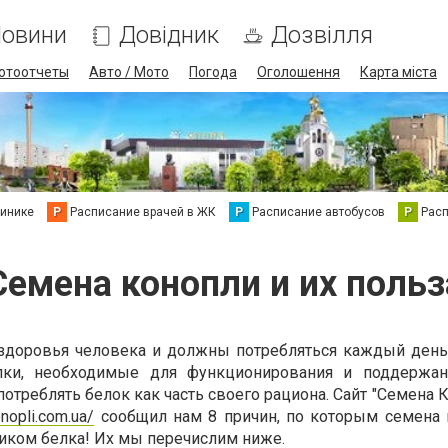
овини
Довідник
Дозвілля
отоотчеты
Авто / Мото
Погода
Оголошення
Карта міста
линике
Р
Расписание врачей в ЖК
Р
Расписание автобусов
Р
Рас
Семена конопли и их польз
здоровья человека и должны потребляться каждый день
елки, необходимые для функционирования и поддержан
потреблять белок как часть своего рациона. Сайт "Семена 
nopli.com.ua/
сообщил нам 8 причин, по которым семена
иком белка! Их мы перечислим ниже.