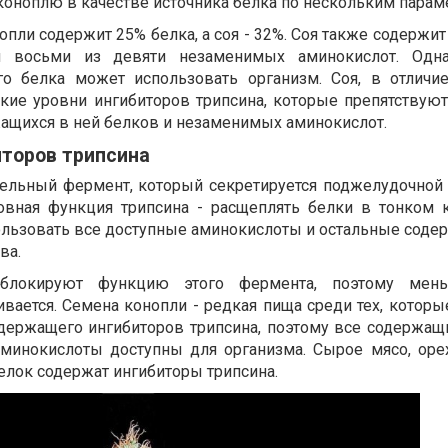
коноплю в качестве источника белка по нескольким парам
опли содержит 25% белка, а соя - 32%. Соя также содержи
и восьми из девяти незаменимых аминокислот. Одн
ого белка может использовать организм. Соя, в отличи
кие уровни ингибиторов трипсина, которые препятствую
ащихся в ней белков и незаменимых аминокислот.
иторов трипсина
тельный фермент, который секретируется поджелудочной
новная функция трипсина - расщеплять белки в тонком 
ользовать все доступные аминокислоты и остальные соде
ва.
 блокируют функцию этого фермента, поэтому мен
вается. Семена конопли - редкая пища среди тех, которы
одержащего ингибиторов трипсина, поэтому все содержащ
минокислоты доступны для организма. Сырое мясо, оре
елок содержат ингибиторы трипсина.