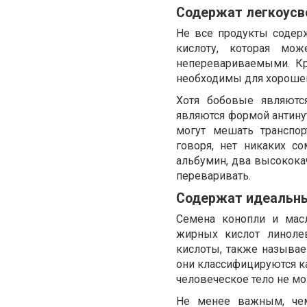
Содержат легкоусв
Не все продукты содер
кислоту, которая мо
неперевариваемыми. Кр
необходимы для хорошего
Хотя бобовые являютс
являются формой антину
могут мешать транспо
говоря, нет никаких с
альбумин, два высокока
переваривать.
Содержат идеальны
Семена конопли и мас
жирных кислот линолев
кислоты, также называ
они классифицируются к
человеческое тело не мо
Не менее важным, чем