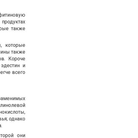
 фитиновую
продуктах
орые также
, которые
нины также
в. Короче
 эдестин и
егче всего
заменимых
-линолевой
нокислоты,
ья; однако
.
торой они