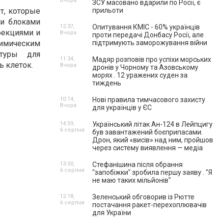
Вчора
ЗСУ масовано вдарили по Росії, є
т, которые
прильоти
ми блоками
12:37,
Опитування КМІС - 60% українців
фекциями и
Вчора
проти передачі Донбасу Росії, але
имическим
підтримують заморожування війни
ктуры для
11:34,
Мадяр розповів про успіхи морських
ь клеток.
Вчора
дронів у Чорному та Азовському
морях . 12 уражених суден за
тиждень
10:14,
Нові правила тимчасового захисту
Вчора
для українців у ЄС
14:59,
Український літак Ан-124 в Лейпцигу
6 серпня
був завантажений боєприпасами.
Дрон, який «висів» над ним, пройшов
через систему виявлення — медіа
13:50,
Стефанішина після обрання
6 серпня
"запобіжки" зробила першу заяву . "Я
не маю таких мільйонів"
12:18,
Зеленський обговорив із Рютте
6 серпня
постачання ракет-перехоплювачів
для України