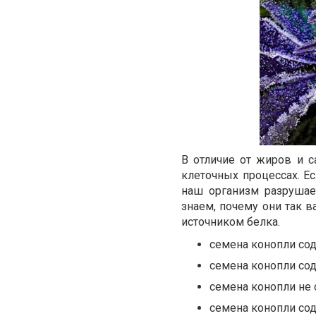
В отличие от жиров и с
клеточных процессах. Е
наш организм разрушае
знаем, почему они так 
источником белка.
семена конопли со
семена конопли сод
семена конопли не 
семена конопли со