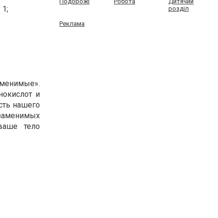
Подорожі
Робота
Дитячий
 1;
розділ
Реклама
аменимые».
нокислот и
сть нашего
езаменимых
ваше тело