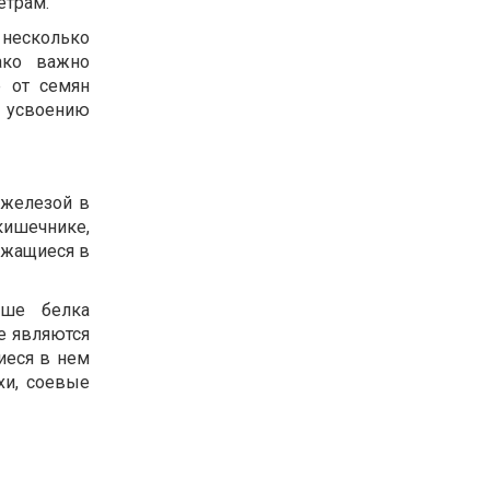
етрам.
т несколько
ако важно
е от семян
т усвоению
 железой в
кишечнике,
ржащиеся в
ьше белка
е являются
иеся в нем
хи, соевые