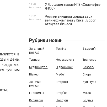
11:20,
У Ярославлі палає НПЗ «Славнєфть-
6 серпня
ЯНОС»
10:32,
Росіяни знищили склади двох
6 серпня
великих компаній у Києві . Ворог
атакував бізнеси
Рубрики новин
Загальний
Техніка
Здоров'я
розділ
льзуются в
ждый день,
Туризм
Нерухомість
Транспорт
, когда мы
Будівництво
Відпочинок
Розваги
тся лучшим
Бізнес
Меблі
Спорт
Жіночий
Інтернет
Культура
розділ
кты;
Економіка
Інтер'єр
Мода
Кулінарія
Послуги
Родина