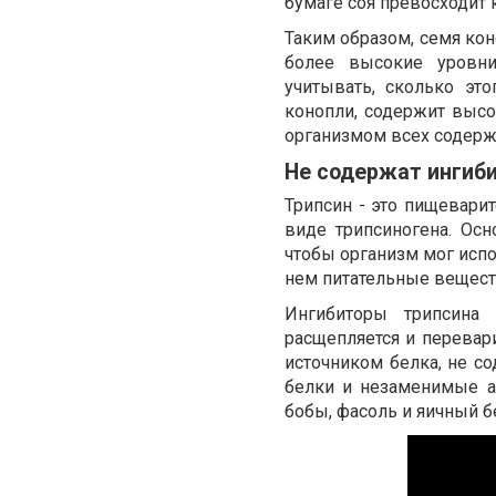
бумаге соя превосходит 
Таким образом, семя кон
более высокие уровн
учитывать, сколько эт
конопли, содержит высо
организмом всех содерж
Не содержат ингиб
Трипсин - это пищевари
виде трипсиногена. Ос
чтобы организм мог исп
нем питательные вещест
Ингибиторы трипсина
расщепляется и перевари
источником белка, не с
белки и незаменимые а
бобы, фасоль и яичный б