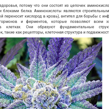
доровья, потому что они состоят из цепочек аминокисло
и блоками белка. Аминокислоты являются строительны
й переносит кислород в кровь), антител для борьбы с ин
 гормонов и ферментов, которые позволяют всем х
в клетках. Они образуют фундаментальные стру
, такие как рецепторы, клеточная структура и подвижност