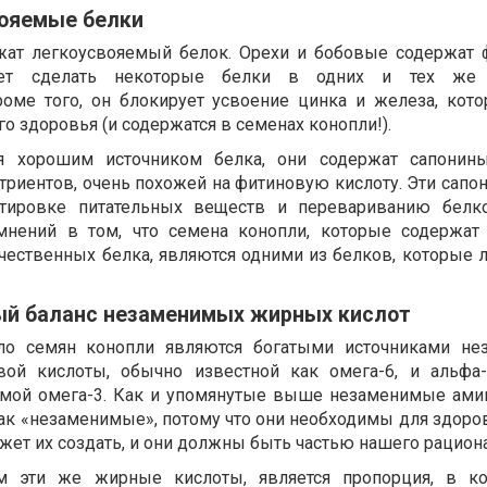
ояемые белки
жат легкоусвояемый белок. Орехи и бобовые содержат
жет сделать некоторые белки в одних и тех же 
оме того, он блокирует усвоение цинка и железа, кот
 здоровья (и содержатся в семенах конопли!).
я хорошим источником белка, они содержат сапонины
триентов, очень похожей на фитиновую кислоту. Эти сапо
ртировке питательных веществ и перевариванию белко
омнений в том, что семена конопли, которые содержат
чественных белка, являются одними из белков, которые л
й баланс незаменимых жирных кислот
ло семян конопли являются богатыми источниками не
ой кислоты, обычно известной как омега-6, и альфа
емой омега-3. Как и упомянутые выше незаменимые ами
ак «незаменимые», потому что они необходимы для здоров
жет их создать, и они должны быть частью нашего рациона
 эти же жирные кислоты, является пропорция, в ко