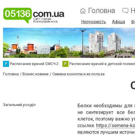
Головна
Н
Нерухомість
Афіша
Ф
Р
Расписание врачей СМСЧ-2
Р
Расписание врачей в детской полик
Головна
Бізнес новини
Семена конопли и их польза
Загальний розділ
Белки необходимы для 
не синтезирует все б
клеток, поэтому важно у
ссылке
https://semena-ko
являются лучшим источн