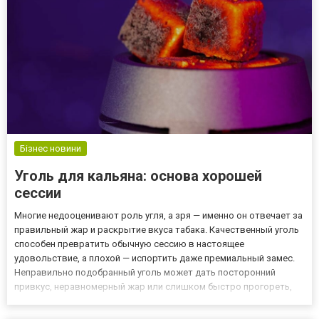
Бізнес новини
Уголь для кальяна: основа хорошей
сессии
Многие недооценивают роль угля, а зря — именно он отвечает за
правильный жар и раскрытие вкуса табака. Качественный уголь
способен превратить обычную сессию в настоящее
удовольствие, а плохой — испортить даже премиальный замес.
Неправильно подобранный уголь может дать посторонний
привкус, неравномерный жар или слишком быстро прогореть,
оставив сессию незавершённой. Виды угля Кокосовый — долго
горит, даёт ровный жар и минимум запаха. Древесный — быстро