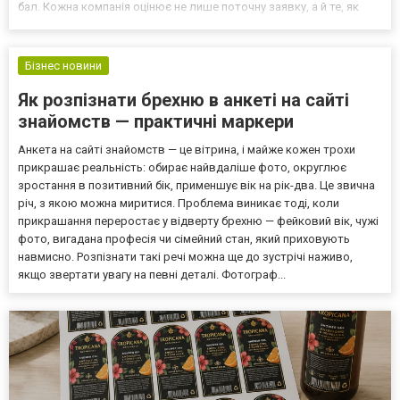
бал. Кожна компанія оцінює не лише поточну заявку, а й те, як
людина поводилася в останні дні — і масові звернення система
читає як тривожний сигнал, а не як активний по...
Бізнес новини
Як розпізнати брехню в анкеті на сайті
знайомств — практичні маркери
Анкета на сайті знайомств — це вітрина, і майже кожен трохи
прикрашає реальність: обирає найвдаліше фото, округлює
зростання в позитивний бік, применшує вік на рік-два. Це звична
річ, з якою можна миритися. Проблема виникає тоді, коли
прикрашання переростає у відверту брехню — фейковий вік, чужі
фото, вигадана професія чи сімейний стан, який приховують
навмисно. Розпізнати такі речі можна ще до зустрічі наживо,
якщо звертати увагу на певні деталі. Фотограф...