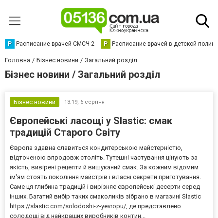
Р
Расписание врачей СМСЧ-2
Р
Расписание врачей в детской полик
Головна
Бізнес новини
Загальний розділ
Бізнес новини / Загальний розділ
Бізнес новини
13:19,
6 серпня
Європейські ласощі у Slastic: смак
традицій Старого Світу
Європа здавна славиться кондитерською майстерністю,
відточеною впродовж століть. Тутешні частування цінують за
якість, вивірені рецепти й вишуканий смак. За кожним відомим
ім'ям стоять покоління майстрів і власні секрети приготування.
Саме ця глибина традицій і вирізняє європейські десерти серед
інших. Багатий вибір таких смаколиків зібрано в магазині Slastic
https://slastic.com/solodoshi-z-yevropu/, де представлено
солодощі від найкращих виробників контин...