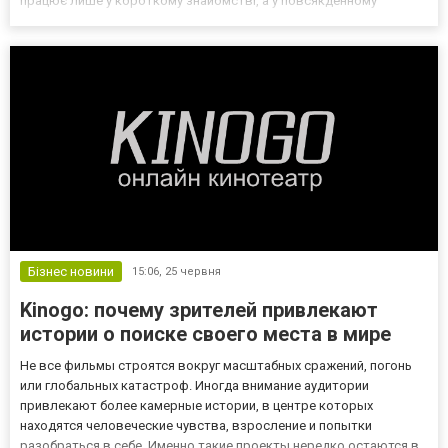
працює лише у короткому знайомстві, а у повсякденному
використанні починає перевантажувати рецептори. На цьому
фоні лінійка Lucky від Liquid цікава тим, що її часто оцінюю...
Бізнес новини
15:06,
25 червня
Kinogo: почему зрителей привлекают
истории о поиске своего места в мире
Не все фильмы строятся вокруг масштабных сражений, погонь
или глобальных катастроф. Иногда внимание аудитории
привлекают более камерные истории, в центре которых
находятся человеческие чувства, взросление и попытки
разобраться в себе. Именно такие проекты нередко остаются в