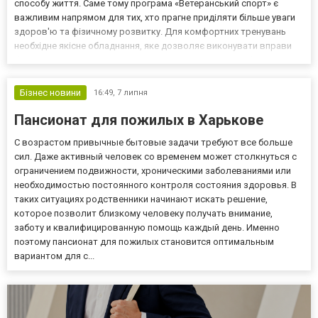
способу життя. Саме тому програма «Ветеранський спорт» є
важливим напрямом для тих, хто прагне приділяти більше уваги
здоров'ю та фізичному розвитку. Для комфортних тренувань
необхідне якісне обладнання, яке дозволяє виконувати вправи
безпечно та ефективно. Ветеранский спорт магазин «Фортеця
Здоров'я» пропонує широкий вибір спортивного і...
Бізнес новини
16:49,
7 липня
Пансионат для пожилых в Харькове
С возрастом привычные бытовые задачи требуют все больше
сил. Даже активный человек со временем может столкнуться с
ограничением подвижности, хроническими заболеваниями или
необходимостью постоянного контроля состояния здоровья. В
таких ситуациях родственники начинают искать решение,
которое позволит близкому человеку получать внимание,
заботу и квалифицированную помощь каждый день. Именно
поэтому пансионат для пожилых становится оптимальным
вариантом для с...