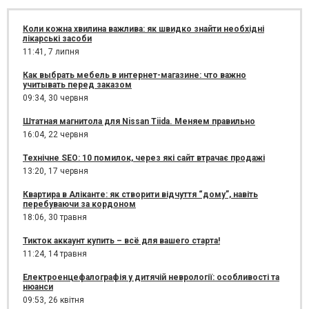
Коли кожна хвилина важлива: як швидко знайти необхідні
лікарські засоби
11:41,
7 липня
Как выбрать мебель в интернет-магазине: что важно
учитывать перед заказом
09:34,
30 червня
Штатная магнитола для Nissan Tiida. Меняем правильно
16:04,
22 червня
Технічне SEO: 10 помилок, через які сайт втрачає продажі
13:20,
17 червня
Квартира в Аліканте: як створити відчуття “дому”, навіть
перебуваючи за кордоном
18:06,
30 травня
Тикток аккаунт купить – всё для вашего старта!
11:24,
14 травня
Електроенцефалографія у дитячій неврології: особливості та
нюанси
09:53,
26 квітня