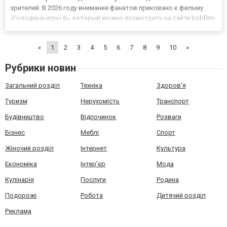
зрителей. В 2026 году внимание фанатов приковано к фильму
«Голодные игры 6», который можно посмотреть на сайте bobfilm.
«Голодные игры 6» — новая эпоха Панема Действие шестой части
разворачивается в период, когда политическая система Панема
«
1
2
3
4
5
6
7
8
9
10
»
сталкивае...
Рубрики новин
Загальний розділ
Техніка
Здоров'я
Туризм
Нерухомість
Транспорт
Будівництво
Відпочинок
Розваги
Бізнес
Меблі
Спорт
Жіночий розділ
Інтернет
Культура
Економіка
Інтер'єр
Мода
Кулінарія
Послуги
Родина
Подорожі
Робота
Дитячий розділ
Реклама