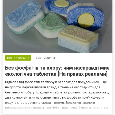
разг...
Бізнес новини
16:26,
12 липня
Без фосфатів та хлору: чим насправді миє
екологічна таблетка [На правах реклами]
Відмова від фосфатів та хлору в засобах для посудомийок — це
не просто маркетинговий тренд, а технічна необхідність для
безпечного побуту. Традиційні таблетки роками покладалися на ці
два компоненти як на основу чистоти: фосфати пом’якшували
воду, а хлор розчиняв складні плями. Екологічні аналоги
використовують зовсім інші хімічні принципи. З чого складається
альтернативна таблетка Альтернативні безпечні засоби для