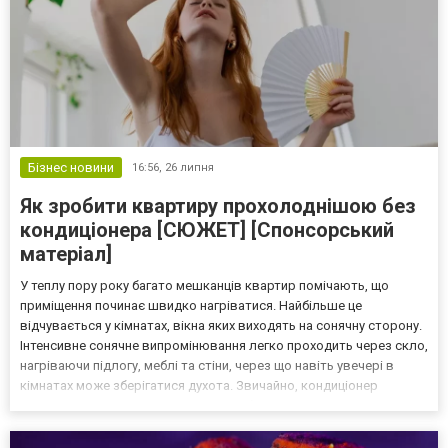
Бізнес новини
16:56,
26 липня
Як зробити квартиру прохолоднішою без
кондиціонера [СЮЖЕТ] [Спонсорський
матеріал]
У теплу пору року багато мешканців квартир помічають, що
приміщення починає швидко нагріватися. Найбільше це
відчувається у кімнатах, вікна яких виходять на сонячну сторону.
Інтенсивне сонячне випромінювання легко проходить через скло,
нагріваючи підлогу, меблі та стіни, через що навіть увечері в
кімнатах може зберігатися духота. Звичайно, кондиціонер
допомагає швидко вирішити цю проблему, проте така техніка
встановлена не у кожній квартирі. Добра новина п...