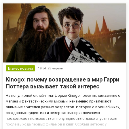
де важлива витривалість, стійкість до механі...
Бізнес новини
19:54,
25 червня
Kinogo: почему возвращение в мир Гарри
Поттера вызывает такой интерес
На популярной онлайн платформе Kinogo проекты, связанные с
магией и фантастическими мирами, неизменно привлекают
внимание зрителей разных возрастов. Истории о волшебниках,
загадочных существах и невероятных приключениях
продолжают пользоваться популярностью даже спустя годы
после выхода первых фильмов и книг. Особый интерес у