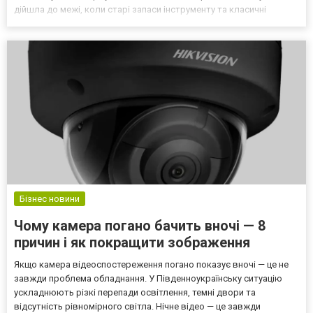
дійшла до межі, коли старі запаси інструменту та класичні
методи вже просто не справляються з потоком заявок, через
що обслуговуючі компанії розпочали мас...
Бізнес новини
Чому камера погано бачить вночі — 8
причин і як покращити зображення
Якщо камера відеоспостереження погано показує вночі — це не
завжди проблема обладнання. У Південноукраїнську ситуацію
ускладнюють різкі перепади освітлення, темні двори та
відсутність рівномірного світла. Нічне відео — це завжди