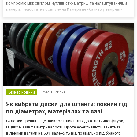
компроміс між світлом, чутливістю матриці та налаштуваннями
камери. Недостатнє освітлення Камера не «бачить у темряві» —
вона лише підсилює світло. Якщо світла немає взагалі —
зображення буде шумним або чорним. ІЧ-підсвітка (Infrar...
Бізнес новини
07:32,
10 липня
Як вибрати диски для штанги: повний гід
по діаметрах, матеріалах та вазі
Силовий тренінг — це найкоротший шлях до атлетичної фігури,
міцних м’язів та витривалості. Проте ефективність занять із
вільними вагами на 50% залежить від правильно підібраного