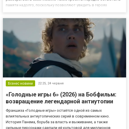
памяти надолго, поскольку позволяют увидеть в героях
собственные переживания. Многие любители драматического
кино находят подобные картины через Kinogo, выбирая фильмы,
в которых важную...
Бізнес новини
22:25,
24 червня
«Голодные игры 6» (2026) на Бобфильм:
возвращение легендарной антиутопии
Франшиза «Голодные игры» остаётся одной из самых
влиятельных антиутопических серий в современном кино.
История Панема, борьба за власть и выживание, а также
сильные персонажи сделали её культовой для миллионов