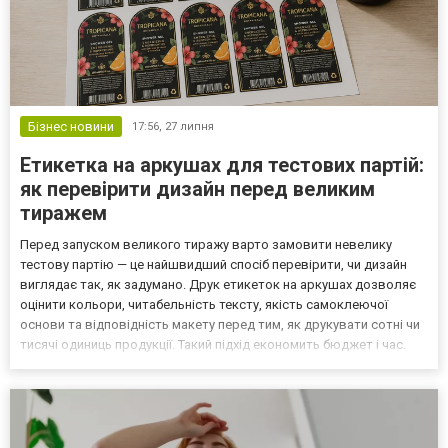
Бізнес новини
17:56,
27 липня
Етикетка на аркушах для тестових партій:
як перевірити дизайн перед великим
тиражем
Перед запуском великого тиражу варто замовити невелику
тестову партію — це найшвидший спосіб перевірити, чи дизайн
виглядає так, як задумано. Друк етикеток на аркушах дозволяє
оцінити кольори, читабельність тексту, якість самоклеючої
основи та відповідність макету перед тим, як друкувати сотні чи
тисячі одиниць продукції. Такий підхід економить бюджет і час.
Навіщо перевіряти дизайн на тестовій партії Багато помилок у
макеті — неправильні відтінки кольору,...