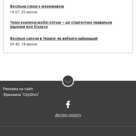
Весільна сукня з мереживом
16:07,
25 квітня
Чому корпусні меблі оптом – це стратегічно правильне
рішення для бізнесу
Весільні салони в Україні: як вибрати найкращий
09:43,
18 квітня
Реклама на сайті
Франшиза "CitySites"
Автори проєкту