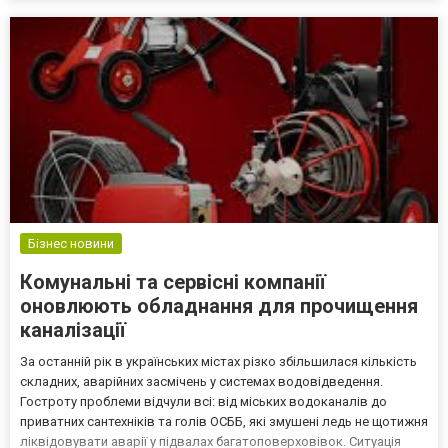
посудомийки містять такі компоненти: кисе...
Бізнес новини
Комунальні та сервісні компанії
оновлюють обладнання для прочищення
каналізації
За останній рік в українських містах різко збільшилася кількість
складних, аварійних засмічень у системах водовідведення.
Гостроту проблеми відчули всі: від міських водоканалів до
приватних сантехніків та голів ОСББ, які змушені ледь не щотижня
ліквідовувати аварії у підвалах багатоповерховівок. Ситуація