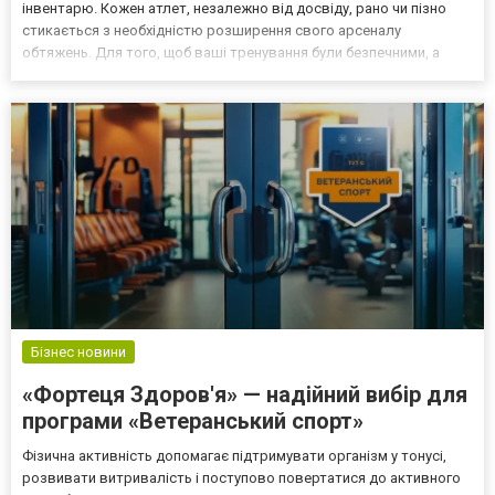
інвентарю. Кожен атлет, незалежно від досвіду, рано чи пізно
стикається з необхідністю розширення свого арсеналу
обтяжень. Для того, щоб ваші тренування були безпечними, а
прогресія навантаження — стабільною, необхідно правильно
підібрати диски для штанги, які будуть ідеально відпо...
Бізнес новини
«Фортеця Здоров'я» — надійний вибір для
програми «Ветеранський спорт»
Фізична активність допомагає підтримувати організм у тонусі,
розвивати витривалість і поступово повертатися до активного