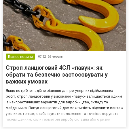
Бізнес новини
07:32,
26 червня
Строп ланцюговий 4СЛ «павук»: як
обрати та безпечно застосовувати у
важких умовах
Якщо потрібне надійне рішення для регулярних підіймальних
робіт, строп ланцюговий у виконанні «павук» залишається одним
із найпрактичніших варіантів для виробництва, складу та
майданчика. Павук ланцюговий дає можливість підхопити вантаж
у кількох точках, стабілізувати положення та точніше керувати
переміщенням, коли геометрія виробу складна або є ризик
перекосу. Саме тому ланцюговий 4сл часто обирають для задач,