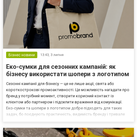
Бізнес новини
13:43,
3 липня
Еко-сумки для сезонних кампаній: як
бізнесу використати шопери з логотипом
Сезонні кампанії для бізнесу — це не лише акції, свята або
короткострокові промоактивності. Це можливість нагадати про
бренд у потрібний момент, створити корисний контакт із
клієнтом або партнером і підсилити враження від комунікації.
Еко-сумки та шопери з логотипом добре підходять для таких
задач, бо поєднують практичність, видимість бренду і тривале
використання після завершення кампанії. На відміну від
одноразових рекламних матеріалів, сумка може залиша...