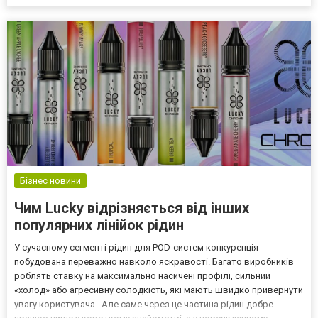
поклонников подобных историй вызывает раздел Сериалы 2026,
где представлены ожидаемые новинки и проекты, основанные
на известных лит...
Бізнес новини
Чим Lucky відрізняється від інших
популярних лінійок рідин
У сучасному сегменті рідин для POD-систем конкуренція
побудована переважно навколо яскравості. Багато виробників
роблять ставку на максимально насичені профілі, сильний
«холод» або агресивну солодкість, які мають швидко привернути
увагу користувача. Але саме через це частина рідин добре