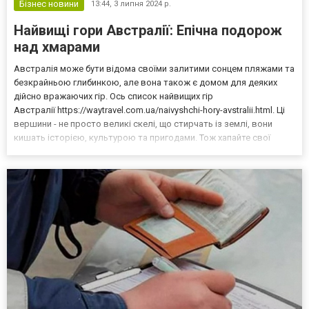
Бізнес новини
13:44,
3 липня 2024 р.
Найвищі гори Австралії: Епічна подорож
над хмарами
Австралія може бути відома своїми залитими сонцем пляжами та
безкрайньою глибинкою, але вона також є домом для деяких
дійсно вражаючих гір. Ось список найвищих гір
Австралії https://waytravel.com.ua/naivyshchi-hory-avstralii.html. Ці
вершини - не просто великі скелі, що стирчать із землі, вони
кишать історією, культурою та пригодами. Тож хапайте свої
туристичні черевики, пакуйте перекусити, і давайте зануримося в
саме серце Австралійських Альп! Гора Костюш...