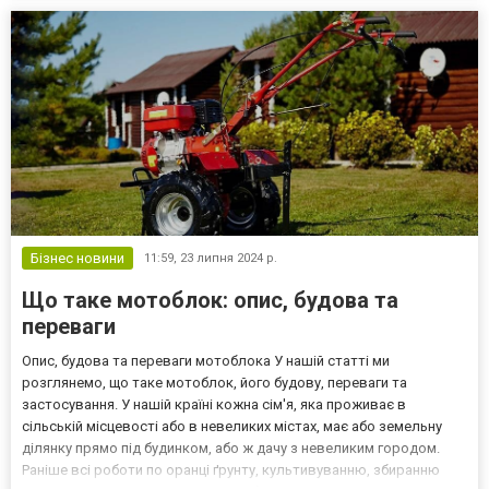
потребностям и предпочтениям. Понимание многоразовых Pod
систем Многоразовы...
Бізнес новини
11:59,
23 липня 2024 р.
Що таке мотоблок: опис, будова та
переваги
Опис, будова та переваги мотоблока У нашій статті ми
розглянемо, що таке мотоблок, його будову, переваги та
застосування. У нашій країні кожна сім'я, яка проживає в
сільській місцевості або в невеликих містах, має або земельну
ділянку прямо під будинком, або ж дачу з невеликим городом.
Раніше всі роботи по оранці ґрунту, культивуванню, збиранню