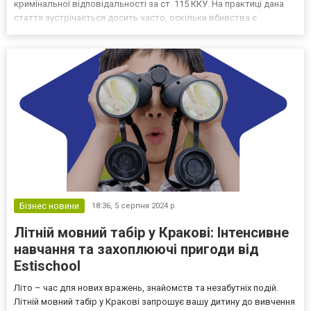
кримінальної відповідальності за ст. 115 ККУ. На практиці дана
стаття зустрічається досить часто, оскільки вбивства є
непоодинокими випадками в нашій країні, що говорить про
актуальність даної тематики загалом. А тому у цій інфо...
Бізнес новини
18:36,
5 серпня 2024 р.
Літній мовний табір у Кракові: Інтенсивне
навчання та захоплюючі пригоди від
Estischool
Літо – час для нових вражень, знайомств та незабутніх подій.
Літній мовний табір у Кракові запрошує вашу дитину до вивчення