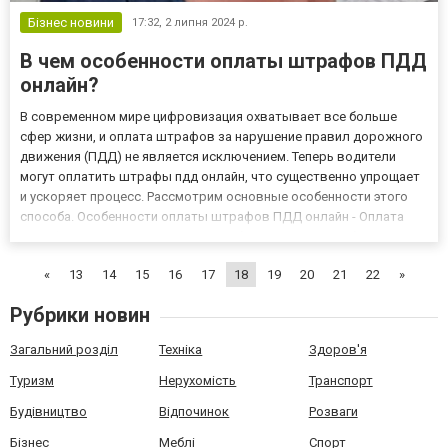
Бізнес новини
17:32,
2 липня 2024 р.
В чем особенности оплаты штрафов ПДД
онлайн?
В современном мире цифровизация охватывает все больше
сфер жизни, и оплата штрафов за нарушение правил дорожного
движения (ПДД) не является исключением. Теперь водители
могут оплатить штрафы пдд онлайн, что существенно упрощает
и ускоряет процесс. Рассмотрим основные особенности этого
способа. Особенности оплаты штрафов ПДД онлайн - Оплата
штрафа пдр онлайн доступна в любое время и из любого места,
где есть доступ к интернету. Водителям не нужно посещать б...
«
13
14
15
16
17
18
19
20
21
22
»
Рубрики новин
Загальний розділ
Техніка
Здоров'я
Туризм
Нерухомість
Транспорт
Будівництво
Відпочинок
Розваги
Бізнес
Меблі
Спорт