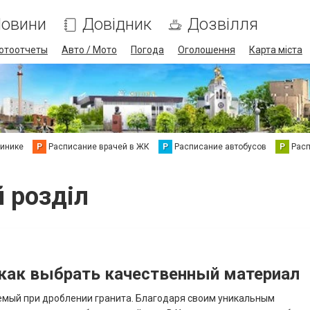
овини
Довідник
Дозвілля
отоотчеты
Авто / Мото
Погода
Оголошення
Карта міста
линике
Р
Расписание врачей в ЖК
Р
Расписание автобусов
Р
Рас
й розділ
и как выбрать качественный материал
емый при дроблении гранита. Благодаря своим уникальным