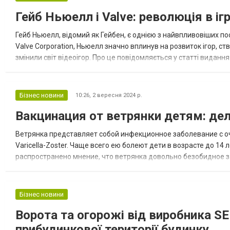
під ключ й залишитися задоволеним
Гейб Ньюелл і Valve: революція в іг
отриманим результатом. Тому якщо
шукаєте професійних майстрів, тоді ком...
Гейб Ньюелл, відомий як Гейбен, є однією з найвпливовіших пос
Valve Corporation, Ньюелл значно вплинув на розвиток ігор, ст
змінили світ відеоігор. Про це повідомляється у статті виданн
індустрію. Підприємець і його компанія Valve змогли змінити ві..
Бізнес новини
10:26,
2 вересня 2024 р.
Вакцинация от ветрянки детям: дел
Ветрянка представляет собой инфекционное заболевание с оч
Varicella-Zoster. Чаще всего ею болеют дети в возрасте до 14
распространено мнение, что ветрянка довольно безобидное за
экологии, неправильным рационом питания, увеличением стрес
Бізнес новини
Ворота та огорожі від виробника SE
прибудинкової території будинку