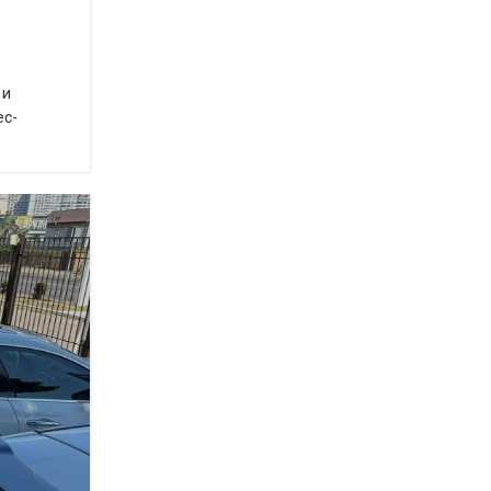
 и
ес-