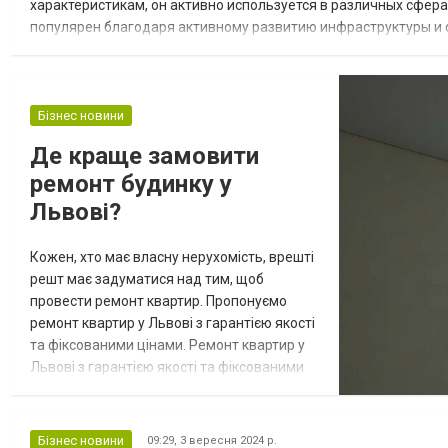
характеристикам, он активно используется в различных сфера
популярен благодаря активному развитию инфраструктуры и с
выбрать и где купить качественный гранотсев в Харькове. Что 
Бізнес новини
Де краще замовити
ремонт будинку у
Львові?
Кожен, хто має власну нерухомість, врешті
решт має задуматися над тим, щоб
провести ремонт квартир. Пропонуємо
ремонт квартир у Львові з гарантією якості
та фіксованими цінами. Ремонт квартир у
Львові з гарантією якості та фіксованими
цінами. Замовляйте ремонт під ключ у
Львові у професіоналів. Львів як раз те
місто, де можна замовити ремонтні роботи
Бізнес новини
09:29,
3 вересня 2024 р.