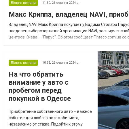
металлический или пластиковый профиль.
Бізнес новини
11:50,
26 серпня 2024 р.
Если вы сомневаетесь в установке у себя
Макс Криппа, владелец NAVI, приоб
дома или даже в офисе таких потолков,
предлагаем вам вместе с нами
Владелец NAVI Макс Криппа покупает у Вадима Столара Пару
рассмотреть несколько основных причи...
владелец киберспортивной организации NAVI, расширяет свой
центров Киева – "Парус". Об этом сообщает Finteco.com.ua с
контрольного пакета акций компании "Парус Холдинг" было з
Бізнес новини
10:53,
26 серпня 2024 р.
На что обратить
внимание у авто с
пробегом перед
покупкой в Одессе
Приобретение собственного авто – важное
событие для любого автомобилиста,
независимо от стажа. Подойти к этому