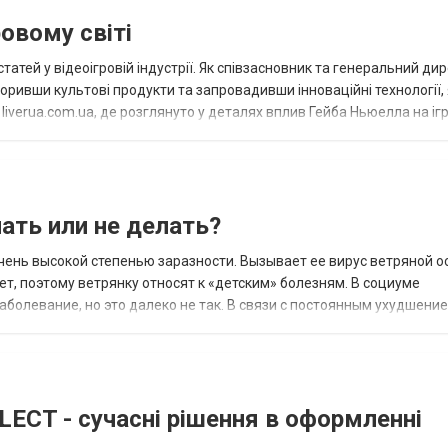
ровому світі
татей у відеоігровій індустрії. Як співзасновник та генеральний ди
воривши культові продукти та запровадивши інноваційні технології, 
я liverua.com.ua, де розглянуто у деталях вплив Гейба Ньюелла на іг
.
ать или не делать?
ень высокой степенью заразности. Вызывает ее вирус ветряной о
 лет, поэтому ветрянку относят к «детским» болезням. В социуме
болевание, но это далеко не так. В связи с постоянным ухудшени
совой нагрузки на детей, резко выр...
LECT - сучасні рішення в оформленні