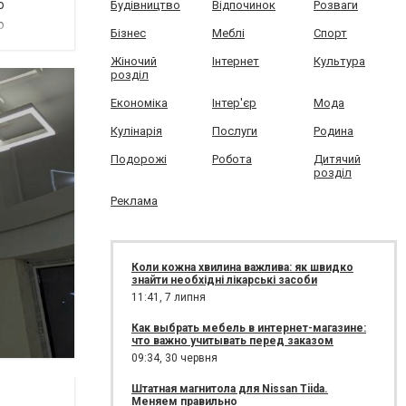
о
Будівництво
Відпочинок
Розваги
о
Бізнес
Меблі
Спорт
Жіночий
Інтернет
Культура
розділ
Економіка
Інтер'єр
Мода
Кулінарія
Послуги
Родина
Подорожі
Робота
Дитячий
розділ
Реклама
Коли кожна хвилина важлива: як швидко
знайти необхідні лікарські засоби
11:41,
7 липня
Как выбрать мебель в интернет-магазине:
что важно учитывать перед заказом
09:34,
30 червня
Штатная магнитола для Nissan Tiida.
Меняем правильно