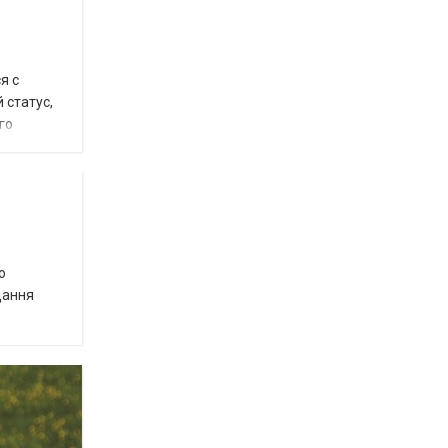
я с
 статус,
го
о
дання