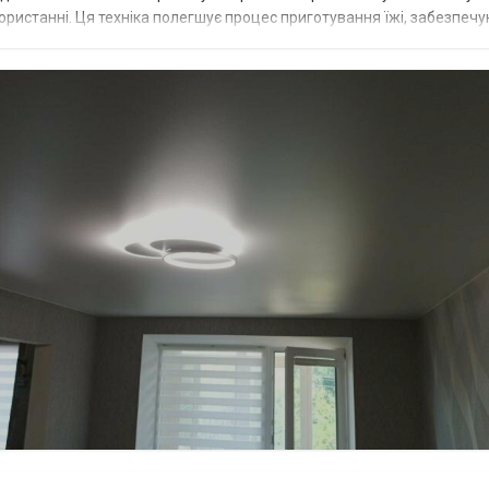
використанні. Ця техніка полегшує процес приготування їжі, забезпеч
 розглян...