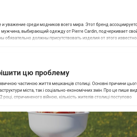
 и уважение среди модников всего мира. Этот бренд ассоциируетс
мужчина, выбирающий одежду от Pierre Cardin, подчеркивает свой
ны обязательно должны присутствовать изделия от этого известно
нователь бренда, Пьер Кар...
рішити цю проблему
ли звичною частиною життя мешканців столиці. Основні причини цьог
аструктури міста, так і соціально-економічних змін. Про це пише ви
22 році, спричиненого війною, кількість жителів столиці поступово
руктуру. Це сто...