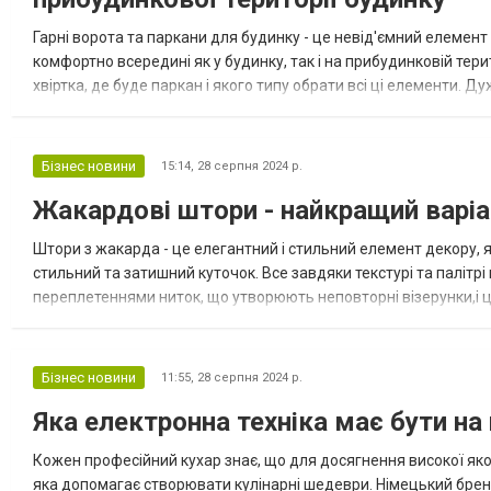
Гарні ворота та паркани для будинку - це невід'ємний елемен
комфортно всередині як у будинку, так і на прибудинковій тери
хвіртка, де буде паркан і якого типу обрати всі ці елементи.
огородження приватних ділянок дозволяє створити максималь
Бізнес новини
15:14,
28 серпня 2024 р.
Жакардові штори - найкращий варіан
Штори з жакарда - це елегантний і стильний елемент декору, я
стильний та затишний куточок. Все завдяки текстурі та палітрі
переплетеннями ниток, що утворюють неповторні візерунки,і ц
якість в інтер'єрі. Переваги штор із жакардової тканини 1. Висока
Бізнес новини
11:55,
28 серпня 2024 р.
Яка електронна техніка має бути на 
Кожен професійний кухар знає, що для досягнення високої якост
яка допомагає створювати кулінарні шедеври. Німецький бр