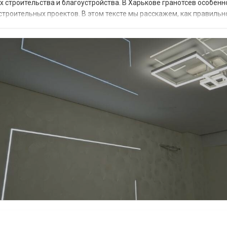
х строительства и благоустройства. В Харькове гранотсев особенн
троительных проектов. В этом тексте мы расскажем, как правильн
такое гранотсев и где он применяется? Гранотс...