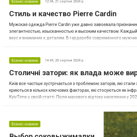
локонами тепер може кожна жінка, якщо
Бізнес новини
12:34,
21 серпня 2024 р.
тільки забажає. Змінити колір волосся
Стиль и качество Pierre Cardin
сьогодні прагне все більше чоло...
Мужская одежда Pierre Cardin уже давно завоевала признание
элегантностью, изысканностью и высоким качеством. Каждый 
вкус и внимание к деталям. В гардеробе современного мужчи
бренда, будь то футболки, джинсы или куртки Pierre Cardin. Ос
Бізнес новини
14:49,
20 серпня 2024 р.
Столичні затори: як влада може ви
Київ все частіше зустрічається з проблемою заторів, які ста
криються в кількох ключових факторах, які стосуються як інфр
KyivTime у своїй статті. Після масового відтоку населення у 20
відновлюється, що створює додаткове навантаження на інфраст
Бізнес новини
Выбор соковыжималки