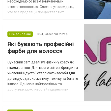
необходимо со всем вниманием и
ответственностью. Сложно утверждать,
что все продавцы предоставляют
максимально честную информацию о
предлагаемом транспортном средстве,
особенно, если речь идет о частниках, а не
о компаниях, предлагающих купить авто в
Бізнес новини
10:41,
23 серпня 2024 р.
Одессе. Последние не заинтересованы в
Які бувають професійні
обмане и дорожат репутацией, которую в
фарби для волосся
наше время при большо...
Сучасний світ ідеалізує фізичну красу як
ніколи раніше. Для цього світові бренди та
численні індустрії створюють засоби для
догляду, одяг, косметику, техніку та багато
іншого. Однією з найпростіших та
доступних можливостей підкреслити
природну красу або повністю змінити стиль
є фарбування волосся. Стати яскравою
блондинкою або «фам фаталь» із чорними