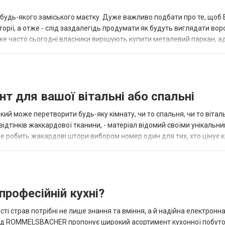
т будь-якого заміського маєтку. Дуже важливо подбати про те, щоб
торії, а отже - слід заздалегідь продумати як будуть виглядати вор
 Дуже часто сьогодні власники вирішують купити металевий паркан, 
но...
т для вашої вітальні або спальні
кий може перетворити будь-яку кімнату, чи то спальня, чи то віталь
 відтінків жаккардової тканини, - матеріал відомий своїми унікальн
е робить жакардові штори вибором номер один для тих, хто цінує к
 я...
професійній кухні?
і страв потрібні не лише знання та вміння, а й надійна електронна 
енд ROMMELSBACHER пропонує широкий асортимент кухонної побуто