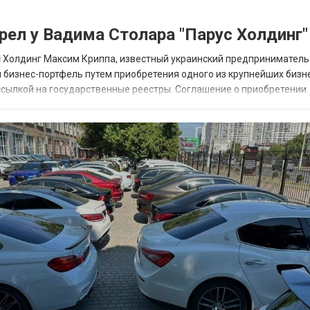
рел у Вадима Столара "Парус Холдинг"
с Холдинг Максим Криппа, известный украинский предприниматель
 бизнес-портфель путем приобретения одного из крупнейших бизн
о ссылкой на государственные реестры. Соглашение о приобретении
аключено с предыдущими владельцами, бизн...