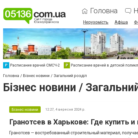
Головна
Н
Нерухомість
Афіша
Ф
Р
Расписание врачей СМСЧ-2
Р
Расписание врачей в детской полик
Головна
Бізнес новини
Загальний розділ
Бізнес новини / Загальни
Бізнес новини
12:27,
4 вересня 2024 р.
Гранотсев в Харькове: Где купить 
Гранотсев — востребованный строительный материал, получа