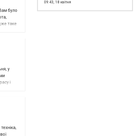
09:43,
18 квітня
 Вам було
ота,
адже таке
ня, у
ими
расу і
техніка,
вої