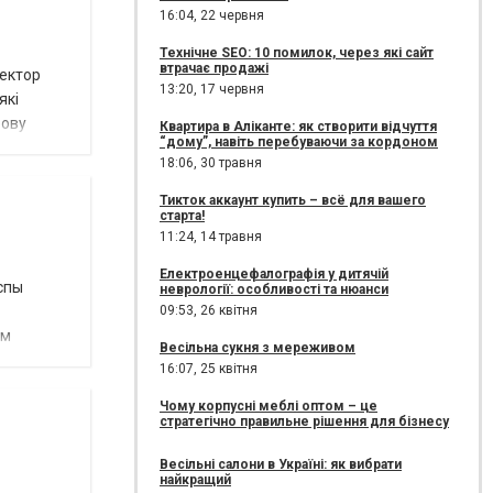
16:04,
22 червня
Технічне SEO: 10 помилок, через які сайт
втрачає продажі
ректор
13:20,
17 червня
які
рову
Квартира в Аліканте: як створити відчуття
“дому”, навіть перебуваючи за кордоном
18:06,
30 травня
Тикток аккаунт купить – всё для вашего
старта!
11:24,
14 травня
Електроенцефалографія у дитячій
спы
неврології: особливості та нюанси
09:53,
26 квітня
ем
Весільна сукня з мереживом
16:07,
25 квітня
Чому корпусні меблі оптом – це
стратегічно правильне рішення для бізнесу
Весільні салони в Україні: як вибрати
найкращий