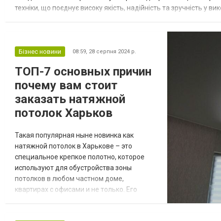
техніки, що поєднує високу якість, надійність та зручність у 
комфорт та ефективність на професійній кухні. У цьому блозі ми
Бізнес новини
08:59,
28 серпня 2024 р.
ТОП-7 основных причин
почему вам стоит
заказать натяжной
потолок Харьков
Такая популярная ныне новинка как
натяжной потолок в Харькове – это
специальное крепкое полотно, которое
используют для обустройства зоны
потолков в любом частном доме,
квартирах с офисами и не только. Его
натягивают методом нагрева до высоких
температур, а уже потом крепят на