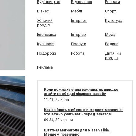
Будівництво
Відпочинок
Розваги
Бізнес
Меблі
Спорт
Жіночий
Інтернет
Культура
розділ
Економіка
Інтер'єр
Мода
Кулінарія
Послуги
Родина
Подорожі
Робота
Дитячий
розділ
Реклама
Коли кожна хвилина важлива: як швидко
знайти необхідні лікарські засоби
11:41,
7 липня
Как выбрать мебель в интернет-магазине:
что важно учитывать перед заказом
09:34,
30 червня
Штатная магнитола для Nissan Tiida.
Меняем правильно