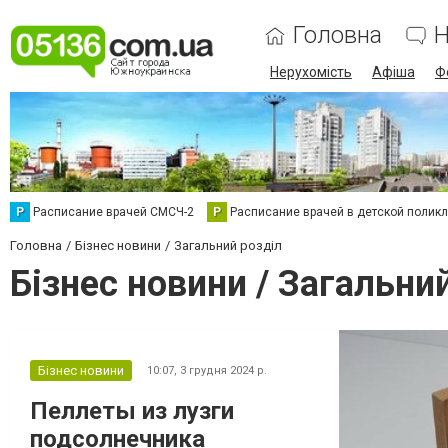
Головна
Н
Нерухомість
Афіша
Ф
Р
Расписание врачей СМСЧ-2
Р
Расписание врачей в детской полик
Головна
Бізнес новини
Загальний розділ
Бізнес новини / Загальни
Бізнес новини
10:07,
3 грудня 2024 р.
Пеллеты из лузги
подсолнечника