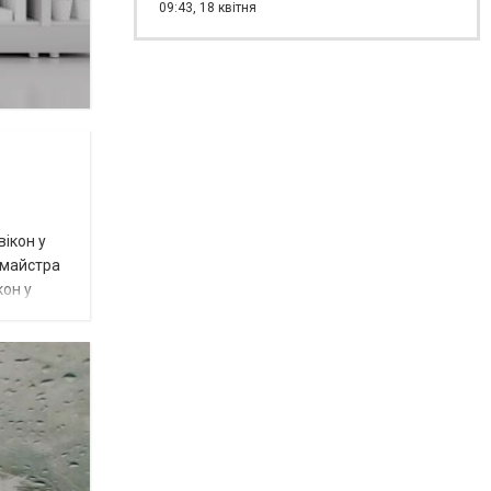
09:43,
18 квітня
вікон у
 майстра
кон у