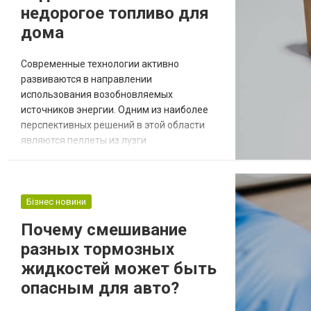
недорогое топливо для
дома
Современные технологии активно
развиваются в направлении
использования возобновляемых
источников энергии. Одним из наиболее
перспективных решений в этой области
являются пеллеты из лузги
подсолнечника. Это эффективное твердое
топливо, которое помогает сократить
отходы агропромышленности и
минимизировать воздействие на
Бізнес новини
окружающую среду. Что такое пеллеты из
Почему смешивание
лузги подсолнечника Пеллеты
разных тормозных
представляют собой цилиндрические
гранулы, изготовленные из лузги подсолн...
жидкостей может быть
опасным для авто?