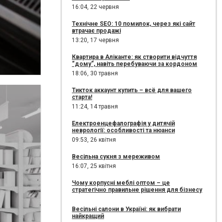
16:04,
22 червня
Технічне SEO: 10 помилок, через які сайт
втрачає продажі
13:20,
17 червня
Квартира в Аліканте: як створити відчуття
“дому”, навіть перебуваючи за кордоном
18:06,
30 травня
Тикток аккаунт купить – всё для вашего
старта!
11:24,
14 травня
Електроенцефалографія у дитячій
неврології: особливості та нюанси
09:53,
26 квітня
Весільна сукня з мереживом
16:07,
25 квітня
Чому корпусні меблі оптом – це
стратегічно правильне рішення для бізнесу
Весільні салони в Україні: як вибрати
найкращий