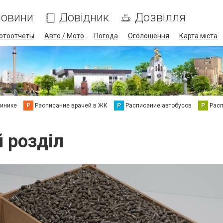
овини
Довідник
Дозвілля
отоотчеты
Авто / Мото
Погода
Оголошення
Карта міста
линике
Р
Расписание врачей в ЖК
Р
Расписание автобусов
Р
Рас
й розділ