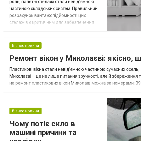
роль, палетні стелажі стали невід'ємною
частиною складських систем. Правильний
розрахунок вантажопідйомності цих
стелажів є критичним для забезпечення
безпеки, збереження товарів та
оптимізації робочих процесів.
Неправильний розрахунок може призвести
Бізнес новини
до перевантаження конструкції, що
Ремонт вікон у Миколаєві: якісно, 
становить серйозний ризик як для
працівників, так і для бізнесу в цілому.
Пластикові вікна стали невід’ємною частиною сучасних осель, а
Давайте розглянемо основні...
Миколаєві – це не лише питання зручності, але й збереження 
на ремонт пластикових вікон Миколаїв можна за номерами: 099 
Миколаєві Якщо ваше вікно потребує ремонту, варто звертатися
Бізнес новини
Чому потіє скло в
машині причини та