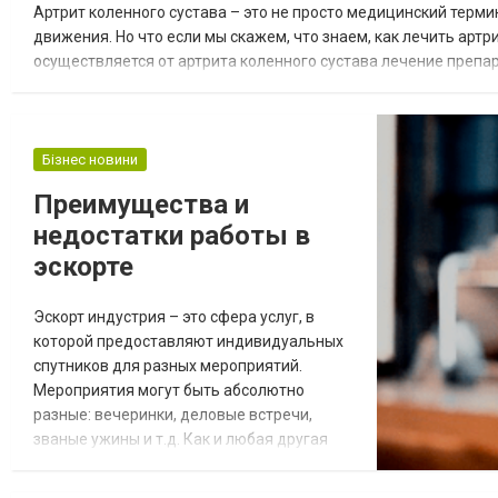
Артрит коленного сустава – это не просто медицинский термин
движения. Но что если мы скажем, что знаем, как лечить артр
осуществляется от артрита коленного сустава лечение препар
рассеявшийся туман, а легкость в движении возвращается без 
Бізнес новини
Преимущества и
недостатки работы в
эскорте
Эскорт индустрия – это сфера услуг, в
которой предоставляют индивидуальных
спутников для разных мероприятий.
Мероприятия могут быть абсолютно
разные: вечеринки, деловые встречи,
званые ужины и т.д. Как и любая другая
работа эскорт включает в себя различные
особенности и правила. В нашей статье мы