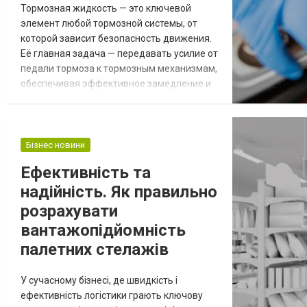
Тормозная жидкость — это ключевой
элемент любой тормозной системы, от
которой зависит безопасность движения.
Её главная задача — передавать усилие от
педали тормоза к тормозным механизмам,
обеспечивая эффективное замедление и
остановку автомобиля. При этом не все
автовладельцы знают, что смешивание
разных видов тормозных жидкостей
может привести к серьёзным проблемам
Бізнес новини
как для самой системы, так и для
Ефективність та
автомобиля в целом. Интернет-магазин
надійність. Як правильно
автозапчастей Parts...
розрахувати
вантажопідйомність
палетних стелажів
У сучасному бізнесі, де швидкість і
ефективність логістики грають ключову