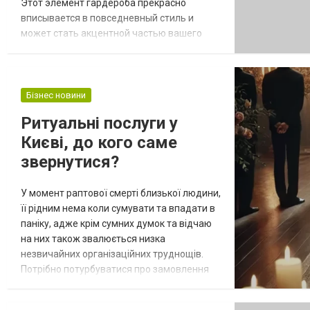
Этот элемент гардероба прекрасно
вписывается в повседневный стиль и
может стать акцентной частью вашего
наряда. Независимо от времени года,
женские свитшоты обеспечивают уют,
свободу движений и стильный внешний
вид. https://efutbolka.com.ua/zhenskaya-
Бізнес новини
odezhda/svitshoty-zhenskie/ В этой статье
Ритуальні послуги у
мы расскажем, как купить свитшот
Києві, до кого саме
женский, какие модели...
звернутися?
У момент раптової смерті близької людини,
її рідним нема коли сумувати та впадати в
паніку, адже крім сумних думок та відчаю
на них також звалюється низка
незвичайних організаційних труднощів.
Потрібно потурбуватися про замовлення
ритуальних послуг, виготовлення
пам'ятника, підготовку церемонії