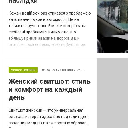
наслідки
Кожен водій хоч раз стикався з проблемою
запотівання вікон в автомобілі. Це не
тільки незручно, але й може створювати
серйозні проблеми з видимістю, що
збільшує ризик аварій на дорозі. В цій
статті ми розглянемо, чому відбувається
це явище, які основні причини та як з цим
боротися, щоб ваші поїздки були безпечні
та комфортні. Додаткову інформацію
читайте тут
Бізнес новини
09:38,
29 листопада 2024 р.
https://fastnews.com.ua/chomu-potiye-sklo-
Женский свитшот: стиль
v-mashyni.html. Що таке запотівання вікон
и комфорт на каждый
в автомобілі? З...
день
Свитшот женский — это универсальная
одежда, которая идеально подходит для
создания модных и комфортных образов.