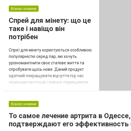
проведення померлого в останню путь та
взагалі правильну організацію поховання у
Бізнес новини
Києві. Багато хто в цей момент не радить
Спрей для мінету: що це
займатися всім самостійно і навпаки
таке і навіщо він
зверта...
потрібен
Спреї для мінету користуються особливою
популярністю серед пар, які хочуть
урізноманітнити своє статеве життя та
спробувати щось нове. Даний продукт
здатний покращувати відчуття під час
оральних пестощів і значно підвищувати
задоволення обох партнерів. Що таке
спрей для мінету Спрей для мінету - це
спеціальний продукт, який призначений
Бізнес новини
для використання під час орального сексу.
То самое лечение артрита в Одессе
Він може мати різні смаки, аромати та
принцип дії. Що важливо знати перед
подтверждают его эффективность od
покупк...