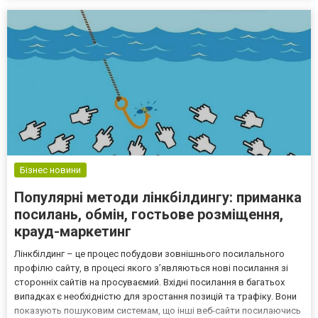
Бізнес новини
Популярні методи лінкбілдингу: приманка
посилань, обмін, гостьове розміщення,
крауд-маркетинг
Лінкбілдинг – це процес побудови зовнішнього посилального
профілю сайту, в процесі якого з’являються нові посилання зі
сторонніх сайтів на просуваємий. Вхідні посилання в багатьох
випадках є необхідністю для зростання позицій та трафіку. Вони
показують пошуковим системам, що інші веб-сайти посилаючись