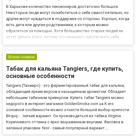
В Харькове количество пенсионеров достаточно большое.
Некоторые люди могут позаботиться о себе самостоятельно, но
другие могут нуждаться в поддержке со стороны. Хорошо, когда
есть дети или другие родственники, к которым можно
обратиться за помощью. Хотя большинство старых людей не
хотят делать этого, потому что начинают чувствовать себя
обузой. Именно поэтому самым рациональным решением
становится дом престарелых, в котором можно рассчитывать
на качественн...
Бізнес новини
Табак для кальяна Tangiers, где купить,
основные особенности
Tangiers (Танжирс) - это ферментированный табак для кальяна,
обладающий ярким вкусом и насыщенным ароматом. Обладает
небольшим табачным привкусом. Купить табак Tangiers можно
недорого в интернет-магазине GoldenSmoke.com.ua К его
основной особенности можно отнести большой выбор крепости:
Birquq - легкий вариант. Он производиться из табака Virginia.
Коричневого оттенка с ярко выраженным вкусами. Фасовка в
зеленые упаковки. Noir - самый популярный вариант....