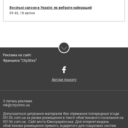
Весільні салони в Україні: як вибрати найкращий
09:43,
18 квітня
Реклама на сайті
Франшиза "CitySites"
Автори проєкту
З питань реклами:
rek@citysites.ua
Допускається цитування матеріалів без отримання попередньої згоди
05136.com.ua за умови розміщення в тексті обов'язкового посилання на
05136.com.ua - Сайт міста Южноукраїнська. Для інтернет-видань
обов'язкове розміщення прямого, відкритого для пошукових систем