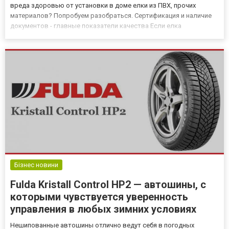
вреда здоровью от установки в доме елки из ПВХ, прочих
материалов? Попробуем разобраться. Сертификация и наличие
документов - главные показатели качества Если елка
изготовлена из проверенных, протестированных, экологически
чистых материалов - никакого вреда нанести здоровью
человека она не с...
Бізнес новини
Fulda Kristall Control HP2 — автошины, с
которыми чувствуется уверенность
управления в любых зимних условиях
Нешипованные автошины отлично ведут себя в погодных