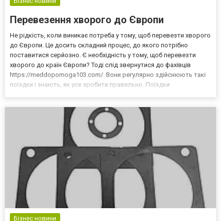
Бізнес новини
Перевезення хворого до Європи
Не рідкість, коли виникає потреба у тому, щоб перевезти хворого
до Європи. Це досить складний процес, до якого потрібно
поставитися серйозно. Є необхідність у тому, щоб перевезти
хворого до країн Європи? Тоді слід звернутися до фахівців
https://meddopomoga103.com/. Вони регулярно здійснюють такі
поїздки і знають, як усе зробити правильно. Поїздки
здійснюються в будь-який час, тому все, що вам потрібно
зробити, то це вказати час подачі авто. Будь-які переве...
Бізнес новини