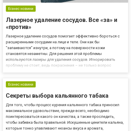
Бізнес новини
Лазерное удаление сосудов. Все «за» и
«против»
Лазерное удаление сосудов помогает эффективно бороться с
расширенными сосудами на лице и теле. Они как бы
"запаиваются" изнутри, а потому на поверхности кожи
становятся незаметны. Для решения этой проблемы
используются лазеры для удаления сосудов. Игнорировать
проблему не стоит, ведь покраснения – не только вопрос
сомнительной эстетики. Любая сосудистая патология еще и
негативно сказывается на питании кожи, а значит, ускоряется ее
старение. Причины появлен...
Бізнес новини
Секреты выбора кальянного табака
Для того, чтобы процесс курения кальянного табака приносил
максимальное удовольствие, прежде всего, необходимо
поинтересоваться какого он качества, а также проследить,
чтобы забивка была правильной. Искушенные ценители кальяна,
которые тонко улавливают нюансы вкуса и аромата,