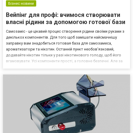
Бізнес новини
Вейпінг для профі: вчимося створювати
власні рідини за допомогою готової бази
Самозаміс - це цікавий процес створення рідини своїми руками з
декількох компонентів. Для того щоб замішати найсмачнішу
заправку вам знадобиться готовая база для самозамеса,
ароматизатори та нікотин. Останній пункт необов'язковий,
додавайте нікотин тільки у разі нікотинового голоду, щоб його
вгамовувати. Усі компоненти прості, а головне безпечні. Але за
власну безпеку відповідаєте тільки ви, тому варто
дотримуватися таких правил, щоб не зашкодити собі: Пар...