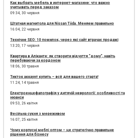
Как выбрать мебель в интернет-магазине: что важно
учитывать перед заказом
09:34,
30 червня
Штатная магнитола для Nissan Tiida. Меняем правильно
16:04,
22 червня
Технічне SEO: 10 помилок, через які сайт втрачає продажі
13:20,
17 червня
Квартира в Аліканте: як створити відчуття “дому”, навіть
перебуваючи за кордоном
18:06,
30 травня
Тикток аккаунт купить – всё для вашего старта!
11:24,
14 травня
Електроенцефалографія у дитячій неврології: особливості та
нюанси
09:53,
26 квітня
Весільна сукня з мереживом
16:07,
25 квітня
Чому корпусні меблі оптом – це стратегічно правильне
рішення для бізнесу