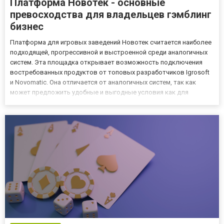
Платформа Новотек - основные
превосходства для владельцев гэмблинг
бизнес
Платформа для игровых заведений Новотек считается наиболее
подходящей, прогрессивной и выстроенной среди аналогичных
систем. Эта площадка открывает возможность подключения
востребованных продуктов от топовых разработчиков Igrosoft
и Novomatic. Она отличается от аналогичных систем, так как
может предложить удобные и выгодные условия как для
владельцев казино, так и для игроков. Плюсы Новотеч
Административная панель отличается многоуровневой
структурой. Поэт...