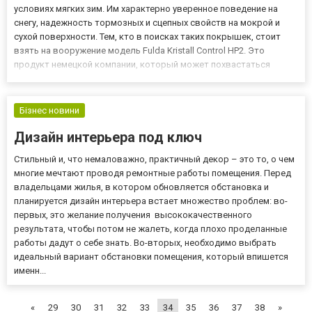
условиях мягких зим. Им характерно уверенное поведение на
снегу, надежность тормозных и сцепных свойств на мокрой и
сухой поверхности. Тем, кто в поисках таких покрышек, стоит
взять на вооружение модель Fulda Kristall Control HP2. Это
продукт немецкой компании, который может похвастаться
стойкостью к износу, длительной эксплуатацией и превосходной
управляемостью. Оптимизированный протектор и состав
резины...
Бізнес новини
Дизaйн интерьерa под ключ
Стильный и, что немаловажно, практичный декор – это то, о чем
многие мечтают проводя ремонтные работы помещения. Перед
владельцами жилья, в котором обновляется обстановка и
планируется дизайн интерьера встает множество проблем: во-
первых, это желание получения высококачественного
результата, чтобы потом не жалеть, когда плохо проделанные
работы дадут о себе знать. Во-вторых, необходимо выбрать
идеальный вариант обстановки помещения, который впишется
именн...
«
29
30
31
32
33
34
35
36
37
38
»