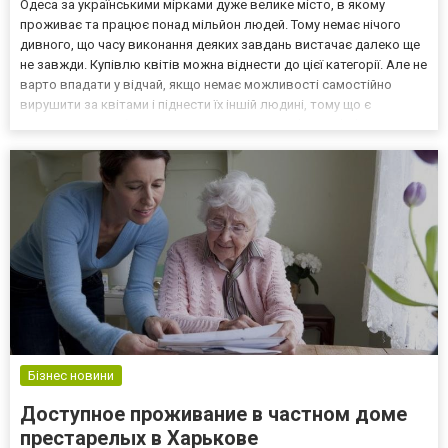
Одеса за українськими мірками дуже велике місто, в якому
проживає та працює понад мільйон людей. Тому немає нічого
дивного, що часу виконання деяких завдань вистачає далеко ще
не завжди. Купівлю квітів можна віднести до цієї категорії. Але не
варто впадати у відчай, якщо немає можливості самостійно
вирушити за квітами і піднести їх іншій людині, тому що є
спеціальна служба доставки. За посиланням https://buket-
express.ua/odecca.html з основними послугами,...
Бізнес новини
Доступное проживание в частном доме
престарелых в Харькове