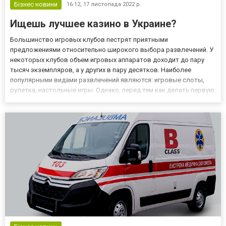
Бізнес новини
16:12,
17 листопада 2022 р.
Ищешь лучшее казино в Украине?
Большинство игровых клубов пестрят приятными
предложениями относительно широкого выбора развлечений. У
некоторых клубов объем игровых аппаратов доходит до пару
тысяч экземпляров, а у других в пару десятков. Наиболее
популярными видами развлечений являются: игровые слоты,
рулетка, настольные игры. Однако, перед тем как делать первую
ставку, необходимо проверить казино на достоверность
информации и лицензии. Дело в том, что не все казино
придерживаются честн...