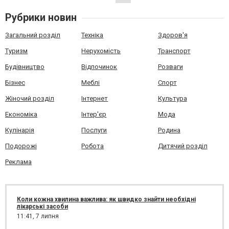
Рубрики новин
Загальний розділ
Техніка
Здоров'я
Туризм
Нерухомість
Транспорт
Будівництво
Відпочинок
Розваги
Бізнес
Меблі
Спорт
Жіночий розділ
Інтернет
Культура
Економіка
Інтер'єр
Мода
Кулінарія
Послуги
Родина
Подорожі
Робота
Дитячий розділ
Реклама
Коли кожна хвилина важлива: як швидко знайти необхідні
лікарські засоби
11:41,
7 липня