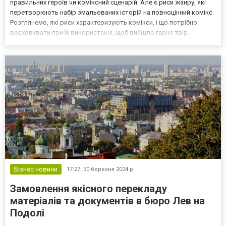
правильних героїв чи коміксний сценарій. Але є риси жанру, які
перетворюють набір змальованих історій на повноцінний комікс.
Розглянемо, які риси характеризують комікси, і що потрібно
враховувати при їх використанні, щоб вийшло гарне твір.
Придбати комікси в Україні ви можете на сайті інтернет-магазина
Гікач! З чого складаються ком...
Бізнес новини
17:27,
30 березня 2024 р.
Замовлення якісного перекладу
матеріалів та документів в бюро Лев на
Подолі