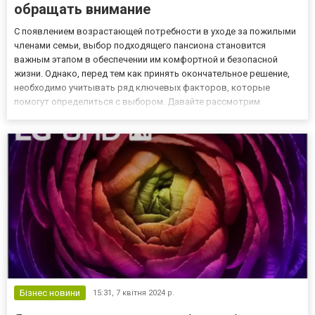
обращать внимание
С появлением возрастающей потребности в уходе за пожилыми
членами семьи, выбор подходящего пансиона становится
важным этапом в обеспечении им комфортной и безопасной
жизни. Однако, перед тем как принять окончательное решение,
необходимо учитывать ряд ключевых факторов, которые
помогут определиться с выбором. Давайте рассмотрим
основные аспекты, на которые стоит обратить внимание,
выбирая пансион для пожилых людей. 1. Расположение и
окружающая среда Первым...
Бізнес новини
15:31,
7 квітня 2024 р.