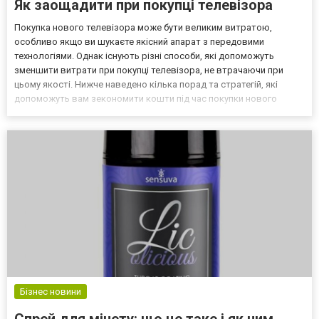
Як заощадити при покупці телевізора
Покупка нового телевізора може бути великим витратою,
особливо якщо ви шукаєте якісний апарат з передовими
технологіями. Однак існують різні способи, які допоможуть
зменшити витрати при покупці телевізора, не втрачаючи при
цьому якості. Нижче наведено кілька порад та стратегій, які
допоможуть вам зекономити кошти під час покупки нового
телевізора. Вигідно купити телевізор в Україні ви завжди можете
на сайті smartmag.biz.ua! 1. Визначте свої потреби Перш ні...
Бізнес новини
Спрей для мінету: що це таке і як ним