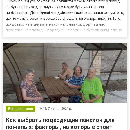
Інколи понад усе бажається покинути межі міста та піти у поход.
Побути на природі, відчути яким може бути життя поза
цивілізацією. Досвідчені мандрівники і навіть новачки розуміють,
що не можна робити все це без спеціального спорядження. Того,
що дозволяє відчувати максимальний комфорт під час
перебування у поході. Спорядження повинно бути якісним, але не
обов’язково надмірно дорогим. Велике значення у цьому плані
має спальний мішок. Без наявності спальног...
Бізнес новини
19:16,
7 квітня 2024 р.
Как выбрать подходящий пансион для
пожилых: факторы, на которые стоит