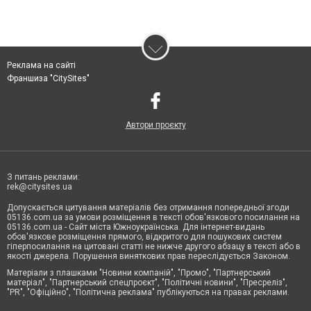
Реклама на сайті
Франшиза "CitySites"
Автори проєкту
З питань реклами:
rek@citysites.ua
Допускається цитування матеріалів без отримання попередньої згоди
05136.com.ua за умови розміщення в тексті обов'язкового посилання на
05136.com.ua - Сайт міста Южноукраїнська. Для інтернет-видань
обов'язкове розміщення прямого, відкритого для пошукових систем
гіперпосилання на цитовані статті не нижче другого абзацу в тексті або в
якості джерела. Порушення виняткових прав переслідується Законом.
Матеріали з плашками "Новини компаній", "Промо", "Партнерський
матеріал", "Партнерський спецпроєкт", "Політичні новини", "Пресреліз",
"PR", "Офіційно", "Політична реклама" публікуються на правах реклами.