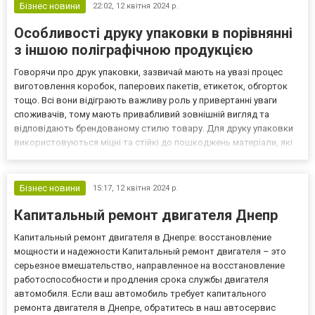
Бізнес новини
22:02,
12 квітня 2024 р.
Особливості друку упаковки в порівнянні
з іншою поліграфічною продукцією
Говорячи про друк упаковки, зазвичай мають на увазі процес
виготовлення коробок, паперових пакетів, етикеток, обгорток
тощо. Всі вони відіграють важливу роль у привертанні уваги
споживачів, тому мають привабливий зовнішній вигляд та
відповідають брендованому стилю товару. Для друку упаковки
використовуються міцні та стійкі до пошкоджень матеріали, які
відповідають високим сучасним стандартам екологічності.
Зазначений процес здійснюється за допомогою різни...
Бізнес новини
15:17,
12 квітня 2024 р.
Капитальный ремонт двигателя Днепр
Капитальный ремонт двигателя в Днепре: восстановление
мощности и надежности Капитальный ремонт двигателя – это
серьезное вмешательство, направленное на восстановление
работоспособности и продления срока службы двигателя
автомобиля. Если ваш автомобиль требует капитального
ремонта двигателя в Днепре, обратитесь в наш автосервис