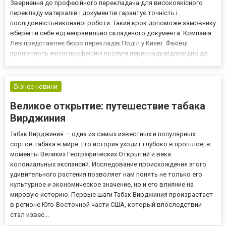
Звернення до професійного перекладача для високоякісного
перекладу матеріалів і документів гарантує точність і
послідовністьвиконаної роботи. Такий крок допоможе замовнику
вберегти себе від неправильно складеного документа. Компанія
Лев представляє бюро перекладів Поділ у Києві. Фахівці
пропонують якісні професійні послуги перекладу відповідно до
потреб клієнта. Замовити виконання грамотної роботи швидко
можна вже зараз. Чому варто звернутися до професійно...
Бізнес новини
Великое открытие: путешествие табака
Вирджиния
Табак Вирджиния — одна из самых известных и популярных
сортов табака в мире. Его история уходит глубоко в прошлое, в
моменты Великих Географических Открытий и века
колониальных экспансий. Исследование происхождения этого
удивительного растения позволяет нам понять не только его
культурное и экономическое значение, но и его влияние на
мировую историю. Первые шаги Табак Вирджиния произрастает
в регионе Юго-Восточной части США, который впоследствии
стал извес...