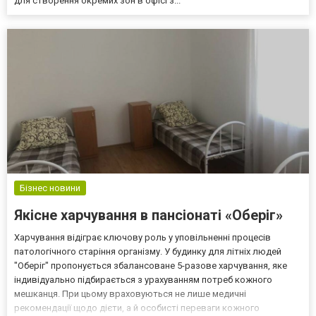
для створення окремих зон в офісі з...
Бізнес новини
Якісне харчування в пансіонаті «Оберіг»
Харчування відіграє ключову роль у уповільненні процесів
патологічного старіння організму. У будинку для літніх людей
"Оберіг" пропонується збалансоване 5-разове харчування, яке
індивідуально підбирається з урахуванням потреб кожного
мешканця. При цьому враховуються не лише медичні
рекомендації щодо дієти, а й особисті переваги кожного