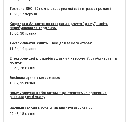
Технічне SEO: 10 помилок, через які сайт втрачає продажі
13:20,
17 червня
Квартира в Аліканте: як створити відчуття “дому”, навіть
перебуваючи за кордоном
18:06,
30 травня
Тикток аккаунт купить – всё для вашего старта!
11:24,
14 травня
Електроенцефалографія у дитячій неврології: особливості та
нюанси
09:53,
26 квітня
Весільна сукня з мереживом
16:07,
25 квітня
Чому корпусні меблі оптом – це стратегічно правильне
рішення для бізнесу
Весільні салони в Україні: як вибрати найкращий
09:43,
18 квітня