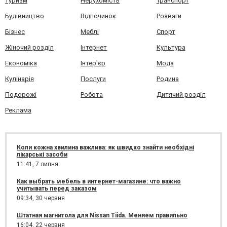
Туризм
Нерухомість
Транспорт
Будівництво
Відпочинок
Розваги
Бізнес
Меблі
Спорт
Жіночий розділ
Інтернет
Культура
Економіка
Інтер'єр
Мода
Кулінарія
Послуги
Родина
Подорожі
Робота
Дитячий розділ
Реклама
Коли кожна хвилина важлива: як швидко знайти необхідні
лікарські засоби
11:41,
7 липня
Как выбрать мебель в интернет-магазине: что важно
учитывать перед заказом
09:34,
30 червня
Штатная магнитола для Nissan Tiida. Меняем правильно
16:04,
22 червня