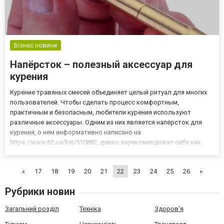
Бізнес новини
Напёрсток – полезный аксессуар для
курения
Курение травяных смесей объединяет целый ритуал для многих
пользователей. Чтобы сделать процесс комфортным,
практичным и безопасным, любители курения используют
различные аксессуары. Одним из них является напёрсток для
курения, о нем информативно написано на
https://www.62.ua/list/510882, давно зарекомендовал себя как
полезное устройство. Небольшой предмет значительно
улучшает качество курительного процесса, выступая в роли
«
17
18
19
20
21
22
23
24
25
26
»
своеобразного фильтра. Принцип...
Рубрики новин
Загальний розділ
Техніка
Здоров'я