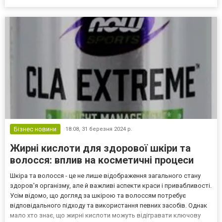
мешканця. Їжа складається з трьох основних прийомів їжі
протягом дня: сніданок, обід та вечеря. Раціон включає продукти
рі...
Бізнес новини
18:08,
31 березня 2024 р.
Жирні кислоти для здорової шкіри та
волосся: вплив на косметичні процеси
Шкіра та волосся - це не лише відображення загального стану
здоров'я організму, але й важливі аспекти краси і привабливості.
Усім відомо, що догляд за шкірою та волоссям потребує
відповідального підходу та використання певних засобів. Однак
мало хто знає, що жирні кислоти можуть відігравати ключову