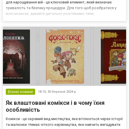
для нарощування вій - це ключовий елемент, який визначає
тривалість та безпеку процедури. Для того щоб розібратися у
всіх нюансах, давайте детально розглянемо типи,
характеристики та властивості клею для нарощування вій. Типи
клею для нарощування вій 1. Клей на основі каучуку. Цей т...
Бізнес новини
18:10,
30 березня 2024 р.
Як влаштовані комікси і в чому їхня
особливість
Комікси - це окремий вид мистецтва, яке втілюється через історії
та малюнки. Немає чіткого керівництва, яке навчить вигадувати