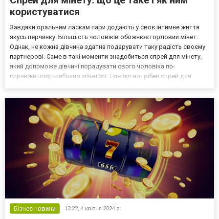
користуватися
Завдяки оральним ласкам пари додають у своє інтимне життя
якусь перчинку. Більшість чоловіків обожнює горловий мінет.
Однак, не кожна дівчина здатна подарувати таку радість своєму
партнерові. Саме в такі моменти знадобиться спрей для мінету,
який допоможе дівчині порадувати свого чоловіка по-
справжньому глибоким мінетом. Навіщо потрібен спрей для
мінету Основна причина відмови дівчат від глибокої хвилини –
блювотний рефлекс. Горловий мінет - це коли ерегов...
Бізнес новини
13:22,
4 квітня 2024 р.