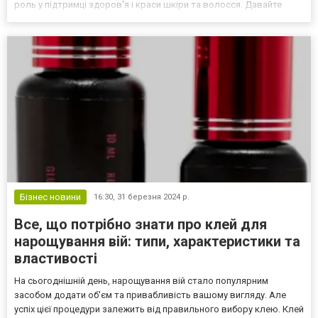
роль у підтримці здоров'я і краси шкіри та волосся. Давайте
з'ясуємо, які саме жирні кислоти є корисними для цієї цілі і як
вони впливають на косметичні процеси...
Бізнес новини
16:30,
31 березня 2024 р.
Все, що потрібно знати про клей для
нарощування вій: типи, характеристики та
властивості
На сьогоднішній день, нарощування вій стало популярним
засобом додати об'єм та привабливість вашому вигляду. Але
успіх цієї процедури залежить від правильного вибору клею. Клей