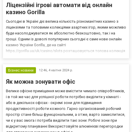
Ліцензійні ігрові автомати від онлайн
казино Gorilla
Сьогодні в Україні діє велика кількість різноманітних казино з
ліцензіями та топовими колекціями азартних ігор, якими можливо
буде насолоджуватися як абсолютно безкоштовно, так і на
гроші. Одним із доволі популярних сьогодні є саме нове онлайн
казино України Gorilla, де на сайті
https://gorilla.ua/uk/casino/slots розташовується топова колекція
азартних ігор на абсолютно будь-які смакові вподобання гравців.
Саме тут вашій увазі будуть доступні ігри від ціло...
Бізнес новини
12:46,
4 квітня 2024 р.
Як можна зонувати офіс
Велике офісне приміщення може вмістити чимало співробітників,
і в той же час для успішної роботи потрібно виділити у кімнаті -
або в декількох офісах - окремі зони для підвищення
продуктивності роботи кожного. Гарно організований робочий
простір стане більш функціональним, а отже, варто замислитися,
чи є у вас змога і потреба виділити такі зони: Робочі зони при
відкритому плануванні Використовуйте алюмінієві перегородки