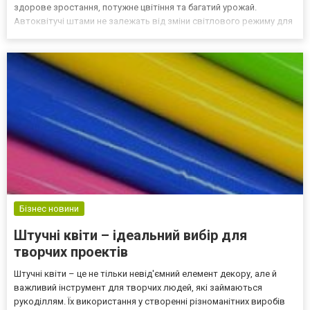
здорове зростання, потужне цвітіння та багатий урожай.
Автоквітучі штами не залежать від зміни світлового режиму для
початку цвітіння — вони переходять у фазу бутонізації
автоматично, зазвичай на 3–4 тижні після пророста...
Бізнес новини
Штучні квіти – ідеальний вибір для
творчих проектів
Штучні квіти – це не тільки невід'ємний елемент декору, але й
важливий інструмент для творчих людей, які займаються
рукоділлям. Їх використання у створенні різноманітних виробів