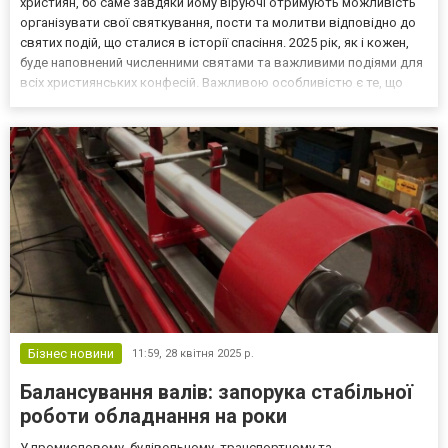
християн, бо саме завдяки йому віруючі отримують можливість
організувати свої святкування, пости та молитви відповідно до
святих подій, що сталися в історії спасіння. 2025 рік, як і кожен,
буде наповнений численними святами та важливими подіями для
всіх християнських конфесій. Важливою особливістю є те, що
існують різні варіанти церковних календарів: греко-католицький,
православний та старий стиль....
Бізнес новини
11:59,
28 квітня 2025 р.
Балансування валів: запорука стабільної
роботи обладнання на роки
У промисловому, будівельному, транспортному та