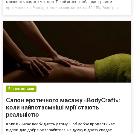
мощность самого мотора. Такой агрегат обладает рядом
преимуществ: Расход топлива снижается на 10-15%. Быстрая
окупаемость. Обеспечение двигателя стабильной работой даже в
условиях перемещения автомобиля по участкам дорог с
повышенными нагрузк...
Бізнес новини
Салон еротичного масажу «BodyCraft»:
коли найпотаємніші мрії стають
реальністю
Коли виникає необхідність у тому, щоб добре провести час і
відповідно добре розслабитися, на думку відразу спадає