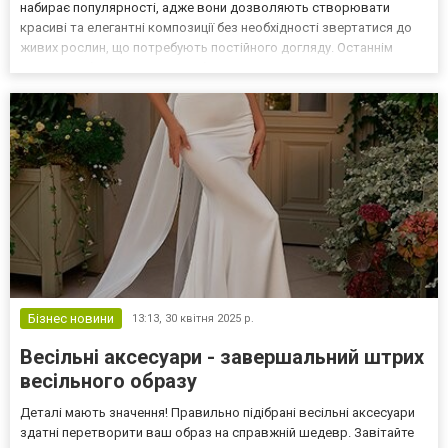
набирає популярності, адже вони дозволяють створювати
красиві та елегантні композиції без необхідності звертатися до
живих рослин, що потребують постійного догляду. Останнім
часом все більше майстрів обирають штучні квіти для рукоділля
гуртом, що дозволяє зекономити кошти і забезпе...
Бізнес новини
13:13,
30 квітня 2025 р.
Весільні аксесуари - завершальний штрих
весільного образу
Деталі мають значення! Правильно підібрані весільні аксесуари
здатні перетворити ваш образ на справжній шедевр. Завітайте