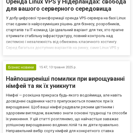
Оренда Linux VPS у Нідерландах: свобода
для вашого серверного середовища
У добу цифрової трансформації оренда VPS-сервера на базі Linux
стає одним із найрозумніших рішень для бізнесу, розробників,
стартапів та ІТ-команд. Це ідеальний варіант для тих, хто прагне
отримати стабільну інфраструктуру, повний контроль над
системою і незалежність від обмежень класичного хостингу.
Серед багатьох доступних варіантів на ринку, саме Linux VPS у
Нідерландах, який пропонує компанія 3v-Hosting, вирізняється
високою швидкодією, надійністю та в...
Бізнес новини
15:47,
13 травня 2025 р.
Найпоширеніші помилки при вирощуванні
німфей та як їх уникнути
Німфеї — розкішна прикраса будь-якого водоймища, але навіть
досвідчені садівники часто припускаються помилок при їх
вирощуванні. Щоб ваші німфеї радували рясним цвітінням і
здоровим виглядом, важливо знати основні труднощі та способи
їх уникнення. У цій статті розглянемо, що найчастіше заважає
успішному вирощуванню водяних лілій та як діяти правильно.
Неправильний вибір сорту німфей для конкретного ставка