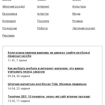
Жіночий розділ
Інтернет
Культура
Економіка
Інтер'єр
Мода
Кулінарія
Послуги
Родина
Подорожі
Робота
Дитячий розділ
Реклама
Коли кожна хвилина важлива: як швидко знайти необхідні
лікарські засоби
11:41,
7 липня
Как выбрать мебель в интернет-магазине: что важно
учитывать перед заказом
09:34,
30 червня
Штатная магнитола для Nissan Tiida. Меняем правильно
16:04,
22 червня
Технічне SEO: 10 помилок, через які сайт втрачає продажі
13:20,
17 червня