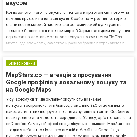
вкусом
Когда хочется чего-то вкусного, легкого и при этом сытного — на
помощь приходит японская кухня. Особенно — роллы, которые
стали неотъемлемой частью гастрономической культуры не
только в Японии, но и во всём мире. В Харькове одним из лучших
сервисов по доставке роллов заслуженно считается Fly Fish —
место, где свежесть, качество и разнообразие встречаются в
каждой порции. Почему роллы от Fly Fish — это всегда удачный
выбор? Fly Fish предлагает богатый выбор...
Бізнес новини
MapStars.co — агенція з просування
Google профілів у локальному пошуку та
на Google Maps
У сучасному світі, де онлайн-присутність визначає
конкурентоспроможність бізнесу, локальне SEO стає одним із
найефективніших інструментів для залучення клієнтів. Особливо
це актуально для малого та середнього бізнесу, орієнтованого на
свій регіон. Саме у цій сфері спеціалізується компанія MapStars.co
— одна з небагатьох local seo агенцій в Україні та Європі, що
вузько фокусується виключно на просуванні компаній у Google