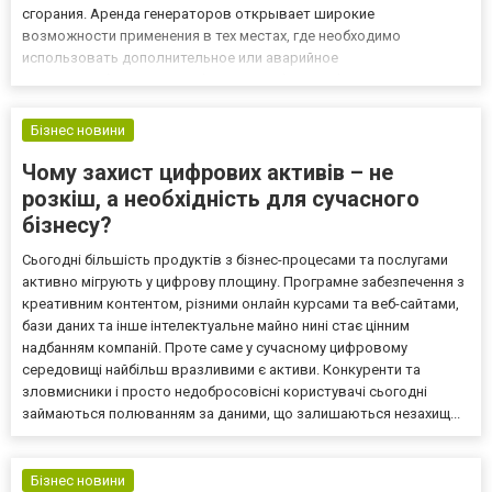
сгорания. Аренда генераторов открывает широкие
возможности применения в тех местах, где необходимо
использовать дополнительное или аварийное
электроснабжение. Для обеспечения бесперебойного
электроснабжения в комплекте с электростанциями могут идти:
Кабельная коммутация. Удлинители. Си...
Бізнес новини
Чому захист цифрових активів – не
розкіш, а необхідність для сучасного
бізнесу?
Сьогодні більшість продуктів з бізнес-процесами та послугами
активно мігрують у цифрову площину. Програмне забезпечення з
креативним контентом, різними онлайн курсами та веб-сайтами,
бази даних та інше інтелектуальне майно нині стає цінним
надбанням компаній. Проте саме у сучасному цифровому
середовищі найбільш вразливими є активи. Конкуренти та
зловмисники і просто недобросовісні користувачі сьогодні
займаються полюванням за даними, що залишаються незахищ...
Бізнес новини