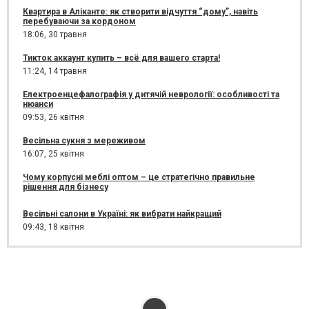
Квартира в Аліканте: як створити відчуття “дому”, навіть
перебуваючи за кордоном
18:06,
30 травня
Тикток аккаунт купить – всё для вашего старта!
11:24,
14 травня
Електроенцефалографія у дитячій неврології: особливості та
нюанси
09:53,
26 квітня
Весільна сукня з мереживом
16:07,
25 квітня
Чому корпусні меблі оптом – це стратегічно правильне
рішення для бізнесу
Весільні салони в Україні: як вибрати найкращий
09:43,
18 квітня