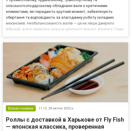
сільськогосподарському обладнанні вали є критичними
елементами, які передають крутний момент, забезпечують
обертання та відповідають за злагоджену роботу складних
механізмів. Незбалансованість валів — це не лише джерело
вібрацій, але й серйозна загроза цілісності всього агрегату. Саме
тому своєчасне та професійне балансування валів — життєво
необхідна процедура для техніки будь-якого призначення. ТОВ «ВК
Карда...
Бізнес новини
11:15,
28 квітня 2025 р.
Роллы с доставкой в Харькове от Fly Fish
— японская классика, проверенная