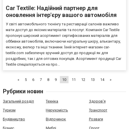
Car Textile: Надійний партнер для
оновлення інтер'єру вашого автомобіля​
У світі автомобільного тюнінгу та реставрації салонів важливо
мати доступ до якісних матеріалів та послуг. Компанія Car Textile
пропонує широкий асортимент сертифікованих матеріалів для
оббивки автомобілів, включаючи натуральну шкіру, алькантару,
екокожу, велюр та інші тканини. Їхній інтернет-магазин car-
textile.com забезпечує зручний доступ до продукції як для
роздрібних, так і для оптових покупців.​ Асортимент продукції Car
Textile спеціалізується на про...
«
5
6
7
8
9
10
11
12
13
14
»
Рубрики новин
Загальний розділ
Техніка
Здоров'я
Туризм
Нерухомість
Транспорт
Будівництво
Відпочинок
Розваги
Бізнес
Меблі
Спорт