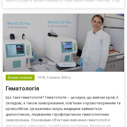
багато родин в Україні обирають тури через сервіс TurPoisk. У цій
статті розглянемо, що саме робить цей ресурс таким
привабливим для сімейного відпочинку, та чому по...
Бізнес новини
10:00,
4 травня 2025 р.
Гематологія
Що таке гематологія? Гематологія – це наука, що вивчає кров, її
складові, а також захворювання, пов'язані з кровотворенням та
кровообігом. Ця важлива галузь медицини займається
діагностикою, лікуванням і профілактикою гематологічних
захворювань. Основними об'єктами вивчення гематології є
еритроцити, лейкоцити, тромбоцити та плазма. Фахівці в цій