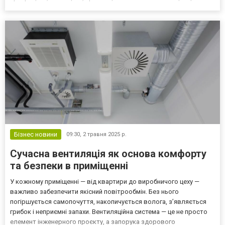
області також аналізують механізми, що впливають на нормальні
та патологічні зміни у крові. Гематологічні захвор...
Бізнес новини
09:30,
2 травня 2025 р.
Сучасна вентиляція як основа комфорту
та безпеки в приміщенні
У кожному приміщенні — від квартири до виробничого цеху —
важливо забезпечити якісний повітрообмін. Без нього
погіршується самопочуття, накопичується волога, з’являється
грибок і неприємні запахи. Вентиляційна система — це не просто
елемент інженерного проєкту, а запорука здорового