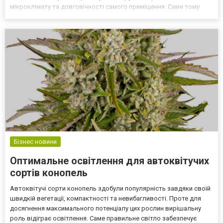
мікроклімату та довговічності самого приміщення. Саме тому
зростає попит на ефективні рішення, які можна знайти на
спеціалізованих платформах, таких як https://ventsystems.com.u...
Бізнес новини
Оптимальне освітлення для автоквітучих
сортів конопель
Автоквітучі сорти конопель здобули популярність завдяки своїй
швидкій вегетації, компактності та невибагливості. Проте для
досягнення максимального потенціалу цих рослин вирішальну
роль відіграє освітлення. Саме правильне світло забезпечує