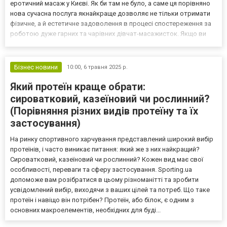
еротичний масаж у Києві. Як би там не було, а саме ця порівняно
нова сучасна послуга якнайкраще дозволяє не тільки отримати
фізичне, а й естетичне задоволення в процесі спостереження за
роботою дуже гарних та чарівних дівчат-масажисток. Якщо ви
теж давно мріяли про відчуття неземної насолоди під час
еротичного масажу, який виконують прекрасні ч...
Бізнес новини
10:00,
6 травня 2025 р.
Який протеїн краще обрати:
сироватковий, казеїновий чи рослинний?
(Порівняння різних видів протеїну та їх
застосування)
На ринку спортивного харчування представлений широкий вибір
протеїнів, і часто виникає питання: який же з них найкращий?
Сироватковий, казеїновий чи рослинний? Кожен вид має свої
особливості, переваги та сферу застосування. Sporting.ua
допоможе вам розібратися в цьому різноманітті та зробити
усвідомлений вибір, виходячи з ваших цілей та потреб. Що таке
протеїн і навіщо він потрібен? Протеїн, або білок, є одним з
основних макроелементів, необхідних для буді...