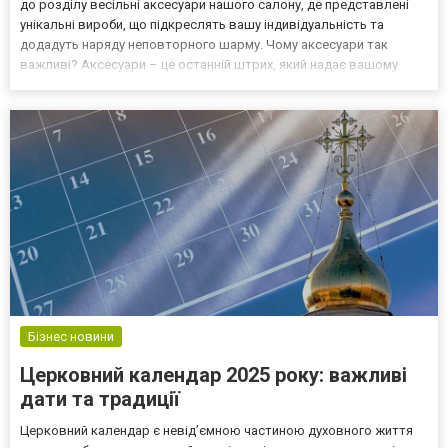
до розділу весільні аксесуари нашого салону, де представлені
унікальні вироби, що підкреслять вашу індивідуальність та
додадуть наряду неповторного шарму. Чому аксесуари так
важливі? Аксесуари – це останній штрих, який надає вашому
весільному образу завершеності. Вони можуть: Підкреслити
кольорову гаму вашого наряду; Додати нотку розкош...
Бізнес новини
Церковний календар 2025 року: важливі
дати та традиції
Церковний календар є невід’ємною частиною духовного життя