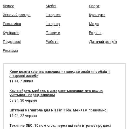
Бізнес
Меблі
Спорт
Жіночий розділ
Інтернет
Культура
Економіка
Інтер'єр
Мода
Кулінарія
Послуги
Родина
Подорожі
Робота
Дитячий розділ
Реклама
Коли кожна хвилина важлива: як швидко знайти необхідні
лікарські засоби
11:41,
7 липня
Как выбрать мебель в интернет-магазине: что важно
учитывать перед заказом
09:34,
30 червня
Штатная магнитола для Nissan Tiida. Меняем правильно
16:04,
22 червня
Технічне SEO: 10 помилок, через які сайт втрачає продажі