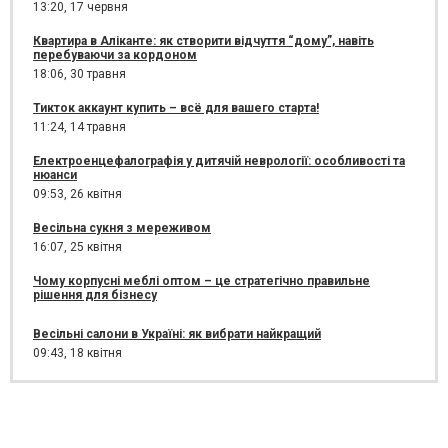
13:20,
17 червня
Квартира в Аліканте: як створити відчуття “дому”, навіть
перебуваючи за кордоном
18:06,
30 травня
Тикток аккаунт купить – всё для вашего старта!
11:24,
14 травня
Електроенцефалографія у дитячій неврології: особливості та
нюанси
09:53,
26 квітня
Весільна сукня з мереживом
16:07,
25 квітня
Чому корпусні меблі оптом – це стратегічно правильне
рішення для бізнесу
Весільні салони в Україні: як вибрати найкращий
09:43,
18 квітня