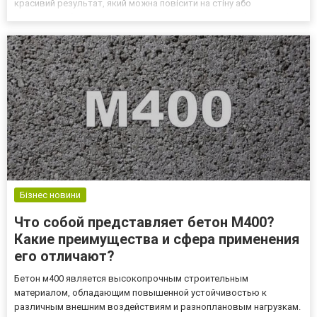
красивий результат, який можна повісити на стіну або
подарувати близькій людині. Для тих, хто хоче спробувати себе в
малюванні, проте не має художніх навичок, карт...
Бізнес новини
Что собой представляет бетон М400?
Какие преимущества и сфера применения
его отличают?
Бетон м400 является высокопрочным строительным
материалом, обладающим повышенной устойчивостью к
различным внешним воздействиям и разноплановым нагрузкам.