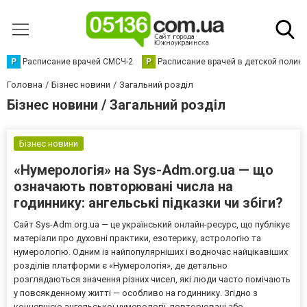
Р
Расписание врачей СМСЧ-2
Р
Расписание врачей в детской полик
Головна
Бізнес новини
Загальний розділ
Бізнес новини / Загальний розділ
Бізнес новини
«Нумерологія» на Sys-Adm.org.ua — що
означають повторювані числа на
годиннику: ангельські підказки чи збіги?
Сайт Sys-Adm.org.ua — це український онлайн-ресурс, що публікує
матеріали про духовні практики, езотерику, астрологію та
нумерологію. Одним із найпопулярніших і водночас найцікавіших
розділів платформи є «Нумерологія», де детально
розглядаються значення різних чисел, які люди часто помічають
у повсякденному житті — особливо на годиннику. Згідно з
концепцією ангельської нумерології, повторювані або