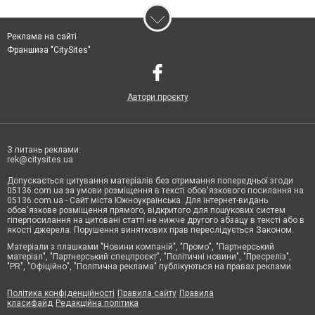
Реклама на сайті
Франшиза "CitySites"
Автори проєкту
З питань реклами:
rek@citysites.ua
Допускається цитування матеріалів без отримання попередньої згоди
05136.com.ua за умови розміщення в тексті обов'язкового посилання на
05136.com.ua - Сайт міста Южноукраїнська. Для інтернет-видань
обов'язкове розміщення прямого, відкритого для пошукових систем
гіперпосилання на цитовані статті не нижче другого абзацу в тексті або в
якості джерела. Порушення виняткових прав переслідується Законом.
Матеріали з плашками "Новини компаній", "Промо", "Партнерський
матеріал", "Партнерський спецпроєкт", "Політичні новини", "Пресреліз",
"PR", "Офіційно", "Політична реклама" публікуються на правах реклами.
Політика конфіденційності
Правила сайту
Правила
класифайд
Редакційна політика