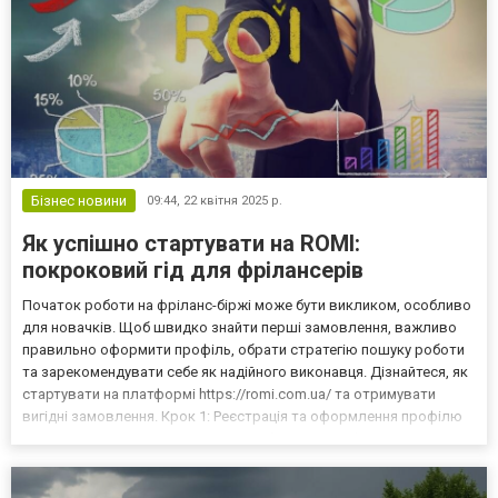
Бізнес новини
09:44,
22 квітня 2025 р.
Як успішно стартувати на ROMI:
покроковий гід для фрілансерів
Початок роботи на фріланс-біржі може бути викликом, особливо
для новачків. Щоб швидко знайти перші замовлення, важливо
правильно оформити профіль, обрати стратегію пошуку роботи
та зарекомендувати себе як надійного виконавця. Дізнайтеся, як
стартувати на платформі https://romi.com.ua/ та отримувати
вигідні замовлення. Крок 1: Реєстрація та оформлення профілю
Перший етап — це створення привабливого профілю, який
допоможе вам виділитися серед конкурентів. За...