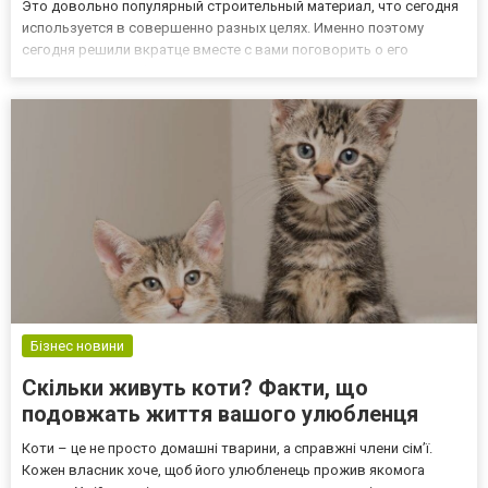
Это довольно популярный строительный материал, что сегодня
используется в совершенно разных целях. Именно поэтому
сегодня решили вкратце вместе с вами поговорить о его
преимуществах, сферах применения и о компании
«Промбудцентр», где в каталоге https://prombudcentr.ua/ru/marky-
betona/beton-m400/ возможно...
Бізнес новини
Скільки живуть коти? Факти, що
подовжать життя вашого улюбленця
Коти – це не просто домашні тварини, а справжні члени сім’ї.
Кожен власник хоче, щоб його улюбленець прожив якомога