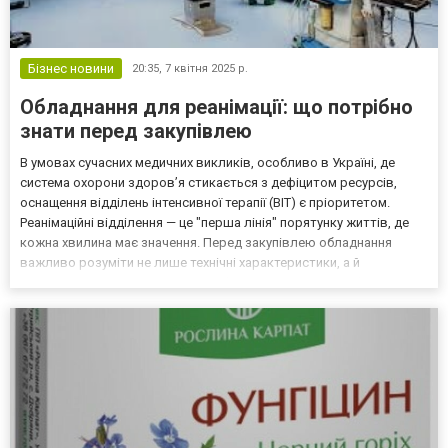
Бізнес новини
20:35,
7 квітня 2025 р.
Обладнання для реанімації: що потрібно
знати перед закупівлею
В умовах сучасних медичних викликів, особливо в Україні, де
система охорони здоров’я стикається з дефіцитом ресурсів,
оснащення відділень інтенсивної терапії (ВІТ) є пріоритетом.
Реанімаційні відділення — це "перша лінія" порятунку життів, де
кожна хвилина має значення. Перед закупівлею обладнання
важливо розуміти не лише технічні характеристики, а й
нормативні вимоги, економічну ефективність та специфіку
сертифікації. У цій статті ми розглянемо обов’язков...