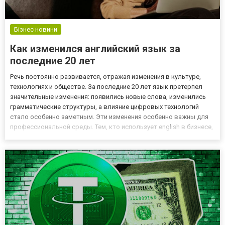
Бізнес новини
Как изменился английский язык за
последние 20 лет
Речь постоянно развивается, отражая изменения в культуре,
технологиях и обществе. За последние 20 лет язык претерпел
значительные изменения: появились новые слова, изменились
грамматические структуры, а влияние цифровых технологий
стало особенно заметным. Эти изменения особенно важны для
профессиональной среды. Тем, кто использует english в бизнесе,
важно понимать современные тенденции и адаптироваться к
ним. Английский для корпоративных клиентов в English...