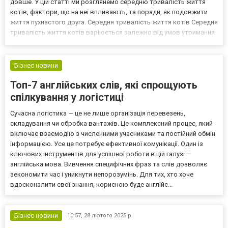
довше. У цій статті ми розглянемо середню тривалість життя
котів, фактори, що на неї впливають, та поради, як подовжити
життя пухнастого друга. Середня тривалість життя котів Середня
тривалість життя котів варіюється залежно від умов утримання
та догляду. Домашні коти: живуть від 12 до 18 років, а деякі
можуть дожити і до 20-25 років при нале...
Бізнес новини
Топ-7 англійських слів, які спрощують
спілкування у логістиці
Сучасна логістика — це не лише організація перевезень,
складування чи обробка вантажів. Це комплексний процес, який
включає взаємодію з численними учасниками та постійний обмін
інформацією. Усе це потребує ефективної комунікації. Один із
ключових інструментів для успішної роботи в цій галузі —
англійська мова. Вивчення специфічних фраз та слів дозволяє
зекономити час і уникнути непорозумінь. Для тих, хто хоче
вдосконалити свої знання, корисною буде англійс...
Бізнес новини
10:57,
28 лютого 2025 р.