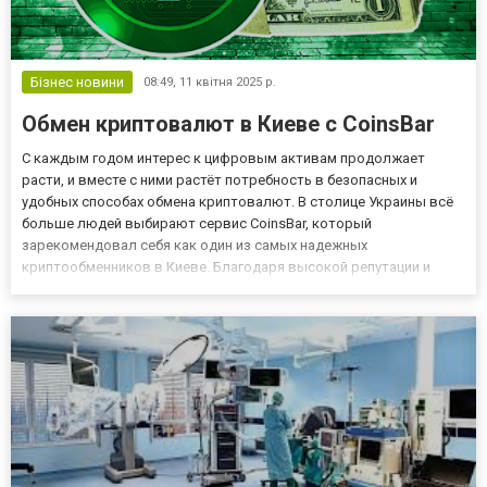
Бізнес новини
08:49,
11 квітня 2025 р.
Обмен криптовалют в Киеве с CoinsBar
С каждым годом интерес к цифровым активам продолжает
расти, и вместе с ними растёт потребность в безопасных и
удобных способах обмена криптовалют. В столице Украины всё
больше людей выбирают сервис CoinsBar, который
зарекомендовал себя как один из самых надежных
криптообменников в Киеве. Благодаря высокой репутации и
безупречному обслуживанию, CoinsBar стал точкой притяжения
для опытных трейдеров и для начинающих инвесторов. Если вы
цените время, безопасно...