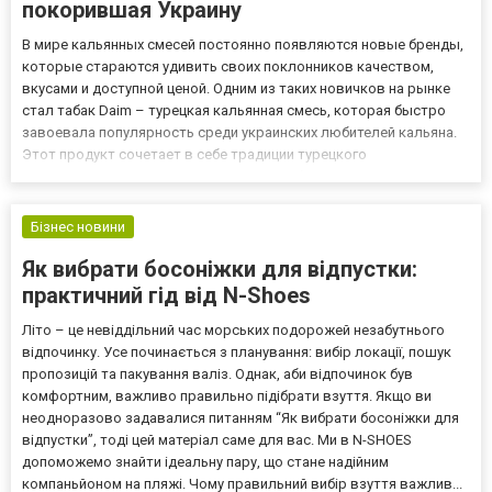
покорившая Украину
В мире кальянных смесей постоянно появляются новые бренды,
которые стараются удивить своих поклонников качеством,
вкусами и доступной ценой. Одним из таких новичков на рынке
стал табак Daim – турецкая кальянная смесь, которая быстро
завоевала популярность среди украинских любителей кальяна.
Этот продукт сочетает в себе традиции турецкого
производства, высококачественный табачный лист Virginia и
современные европейские ароматизаторы, что делает его
уникальн...
Бізнес новини
Як вибрати босоніжки для відпустки:
практичний гід від N-Shoes
Літо – це невіддільний час морських подорожей незабутнього
відпочинку. Усе починається з планування: вибір локації, пошук
пропозицій та пакування валіз. Однак, аби відпочинок був
комфортним, важливо правильно підібрати взуття. Якщо ви
неодноразово задавалися питанням “Як вибрати босоніжки для
відпустки”, тоді цей матеріал саме для вас. Ми в N-SHOES
допоможемо знайти ідеальну пару, що стане надійним
компаньйоном на пляжі. Чому правильний вибір взуття важлив...