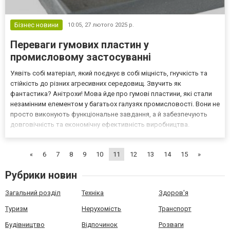
Бізнес новини
10:05,
27 лютого 2025 р.
Переваги гумових пластин у
промисловому застосуванні
Уявіть собі матеріал, який поєднує в собі міцність, гнучкість та
стійкість до різних агресивних середовищ. Звучить як
фантастика? Анітрохи! Мова йде про гумові пластини, які стали
незамінним елементом у багатьох галузях промисловості. Вони не
просто виконують функціональне завдання, а й забезпечують
довговічність та економічну ефективність виробництва.
Різновиди гумових пластин: вибір залежно від потреб На ринку
представлено широкий асортимент гумових плас...
«
6
7
8
9
10
11
12
13
14
15
»
Рубрики новин
Загальний розділ
Техніка
Здоров'я
Туризм
Нерухомість
Транспорт
Будівництво
Відпочинок
Розваги