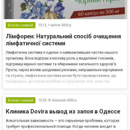
Бізнес новини
15:12,
1 квітня 2025 р.
Лімфорен: Натуральний спосіб очищення
лімфатичної системи
Лімфатична система є однією з найважливіших частин нашого
організму. Вона відіграє ключову роль у видаленні токсинів,
підтримці імунної системи та збереженні загального здоров'я.
Проте, через вплив шкідливих речовин, неправильне харчування
та стреси, лімфатична система може бути перевантажена, що
призводить до різних проблем зі здоров'ям. Ось чому так
важливо піклуватися про її очищення. Один із найефективніших
засобів для цього - Лімфорен від компанії "Ро...
Бізнес новини
15:29,
31 березня 2025 р.
Клиника Dovira вывод из запоя в Одессе
Алкогольная зависимость — это серьезная проблема, которая
требует профессиональной помощи. Когда человек входит в