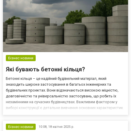
Бізнес новини
Які бувають бетонні кільця?
Бетонні кільця – це надійний будівельний матеріал, який
знаходить широке застосування в багатьох інженерних та
будівельних проектах. Вони відзначаються високою міцністю,
довговічністю та універсальністю застосувань, що робить їх
незамінними на сучасних будівництвах. Важливим фактором у
виборі конструкції є детальне вивчення основних характеристик
виробу. Наприклад, якщо потрібно підібрати оптимальний варіант
для специфічного завдання, корисно ознайомитися...
Бізнес новини
10:08,
18 квітня 2025 р.