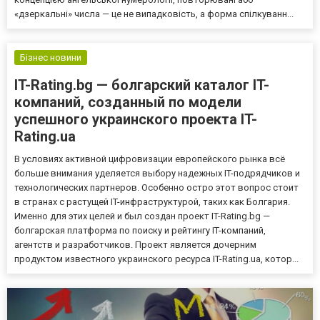
«дзеркальні» числа — це не випадковість, а форма спілкуванн...
Бізнес новини
IT-Rating.bg — болгарский каталог IT-
компаний, созданный по модели
успешного украинского проекта IT-
Rating.ua​
В условиях активной цифровизации европейского рынка всё
больше внимания уделяется выбору надежных IT-подрядчиков и
технологических партнеров. Особенно остро этот вопрос стоит
в странах с растущей IT-инфраструктурой, таких как Болгария.
Именно для этих целей и был создан проект IT-Rating.bg —
болгарская платформа по поиску и рейтингу IT-компаний,
агентств и разработчиков.​ Проект является дочерним
продуктом известного украинского ресурса IT-Rating.ua, котор...