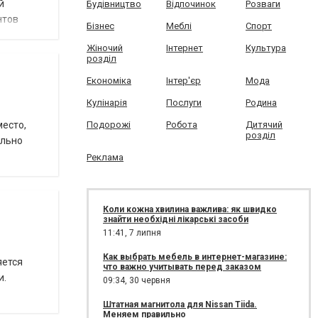
й
Будівництво
Відпочинок
Розваги
нтов
Бізнес
Меблі
Спорт
Жіночий
Інтернет
Культура
розділ
Економіка
Інтер'єр
Мода
Кулінарія
Послуги
Родина
место,
Подорожі
Робота
Дитячий
розділ
ельно
Реклама
Коли кожна хвилина важлива: як швидко
знайти необхідні лікарські засоби
11:41,
7 липня
Как выбрать мебель в интернет-магазине:
яется
что важно учитывать перед заказом
и.
09:34,
30 червня
Штатная магнитола для Nissan Tiida.
Меняем правильно