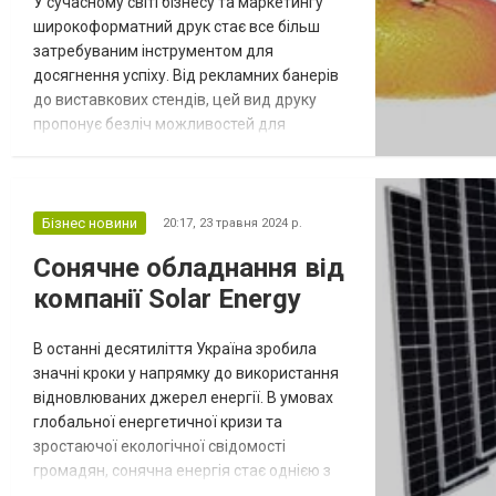
У сучасному світі бізнесу та маркетингу
широкоформатний друк стає все більш
затребуваним інструментом для
досягнення успіху. Від рекламних банерів
до виставкових стендів, цей вид друку
пропонує безліч можливостей для
привернення уваги та комунікації з
цільовою аудиторією. Типографія Геро є
одним із лідерів на ринку
широкоформатного друку, пропонуючи
Бізнес новини
20:17,
23 травня 2024 р.
своїм клієнтам якісні та інноваційні
Сонячне обладнання від
рішення. Пройшовши за посиланням
компанії Solar Energy
https://gero.com.ua/shirokoformatnij-d...
В останні десятиліття Україна зробила
значні кроки у напрямку до використання
відновлюваних джерел енергії. В умовах
глобальної енергетичної кризи та
зростаючої екологічної свідомості
громадян, сонячна енергія стає однією з
найперспективніших галузей розвитку.