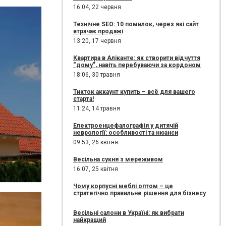
16:04,
22 червня
Технічне SEO: 10 помилок, через які сайт
втрачає продажі
13:20,
17 червня
Квартира в Аліканте: як створити відчуття
“дому”, навіть перебуваючи за кордоном
18:06,
30 травня
Тикток аккаунт купить – всё для вашего
старта!
11:24,
14 травня
Електроенцефалографія у дитячій
неврології: особливості та нюанси
09:53,
26 квітня
Весільна сукня з мереживом
16:07,
25 квітня
Чому корпусні меблі оптом – це
стратегічно правильне рішення для бізнесу
Весільні салони в Україні: як вибрати
найкращий