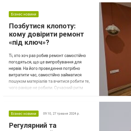
Бізнес новини
Позбутися клопоту:
кому довірити ремонт
«під ключ»?
Ті, хто хоч раз робив ремонт самостійно
погодяться, що це випробування для
нервів. На його проведення потрібно
витратити час, самостійно займатися
пошуком матеріалів та вчитися робити те,
чого раніше не робили. Сучасний ритм
життя не залишає стільки вільного часу,
щоб витрачати його на ремонт квартир у
Львові. Найкращим рішенням буде
звернення до компанії «Добрий Ґазда».
Бізнес новини
09:10,
27 травня 2024 р.
Вона займається ремонтом з 1998 року,
Регулярний та
реалізовуючи проекти різної складності.