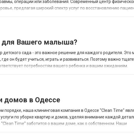
равмы, операции или заболевания. Современный центр физическо
ровье, предлагая широкий спектр услуг по восстановлению пацие
литации Реабилитация после травмы – одно из основ...
к для Вашего малыша?
 детского сада - это важное решение для каждого родителя. Это 
где он будет учиться, играть и развиваться. Поэтому важно тщат
оответствует потребностям вашего ребенка и вашим ожиданиям.
 рассмотрения является частный дет...
и домов в Одессе
 порядке, наша клининговая компания в Одессе "Clean Time" явл
луги по уборке квартир и домов, уделяя внимание каждой детал
"Clean Time" заботится о вашем доме, как о собственном. Наши
уально подходя к потребностям каждого кли...