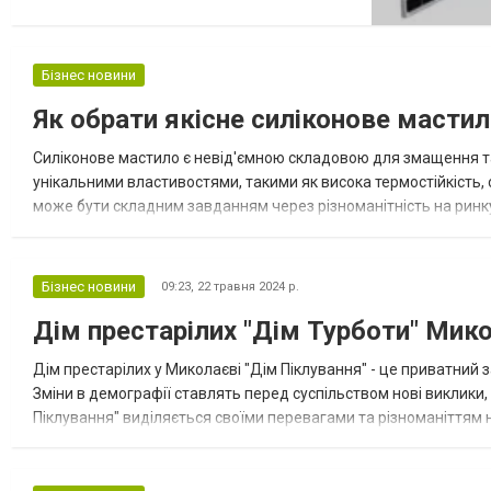
Однією з провідних компаній у цій сфері є
компанія сонячного обладнання Solar
Energy, яка займається постачанням та
Бізнес новини
встановленням сонячного обладнання по
Як обрати якісне силіконове мастил
всій країні. Історія компанії Компанія
сонячн...
Силіконове мастило є невід'ємною складовою для змащення та 
унікальними властивостями, такими як висока термостійкість, ст
може бути складним завданням через різноманітність на ринку.
корисні поради. Порада 1: Визначте властивості Перш ніж обира
Бізнес новини
09:23,
22 травня 2024 р.
Дім престарілих "Дім Турботи" Мик
Дім престарілих у Миколаєві "Дім Піклування" - це приватний з
Зміни в демографії ставлять перед суспільством нові виклики,
Піклування" виділяється своїми перевагами та різноманіттям 
підхід Приватні будинки престарілих часто надають індивіду...