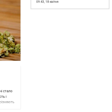
09:43,
18 квітня
ні стало
ть і
ирізняють