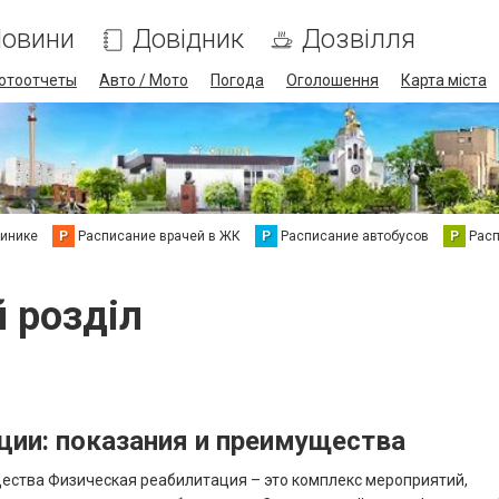
овини
Довідник
Дозвілля
отоотчеты
Авто / Мото
Погода
Оголошення
Карта міста
линике
Р
Расписание врачей в ЖК
Р
Расписание автобусов
Р
Рас
й розділ
ции: показания и преимущества
ества Физическая реабилитация – это комплекс мероприятий,