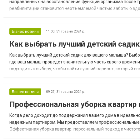
направленных на восстановление функций организма после т
реабилитации становится неотъемлемой частью заботы о здо
после различных состояний. Показания для физической реаби
Бізнес новини
11:00,
31 травня 2024 р.
Как выбрать лучший детский сади
Как выбрать лучший детский садик для вашего малыша? Выбор
где ваш малыш проведет значительную часть своего времени, 
подходить к выбору, чтобы найти лучший вариант, который с
Преимущества частных детских садов Одним из вариантов для
Бізнес новини
09:27,
31 травня 2024 р.
Профессиональная уборка квартир 
Когда дело доходит до поддержания вашего дома в идеальном
надежным партнером. Мы предоставляем профессиональные ус
Эффективная уборка квартир: персональный подход к чистоте 
профессионалы предлагают уборку квартир в Одессе, индивид