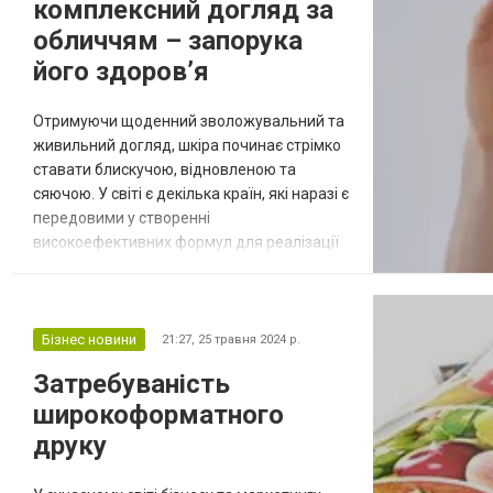
комплексний догляд за
Майстри...
обличчям – запорука
його здоров’я
Отримуючи щоденний зволожувальний та
живильний догляд, шкіра починає стрімко
ставати блискучою, відновленою та
сяючою. У світі є декілька країн, які наразі є
передовими у створенні
високоефективних формул для реалізації
косметичної продукції, серед яких знайшла
своє місце Корея. Перевага засобів
корейських виробників полягає у
використанні переважно натуральних
Бізнес новини
21:27,
25 травня 2024 р.
компонентів, які дозволяють підтримувати
Затребуваність
зовнішню красу, при цьому не руйнуючи
широкоформатного
внутрішні системи...
друку