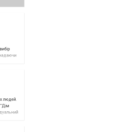
 вибір
, надаючи
іх людей.
 "Дім
ідуальний