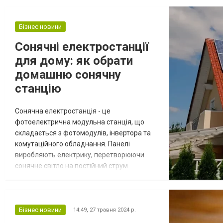
Бізнес новини
Сонячні електростанції
для дому: як обрати
домашню сонячну
станцію
Сонячна електростанція - це
фотоелектрична модульна станція, що
складається з фотомодулів, інвертора та
комутаційного обладнання. Панелі
виробляють електрику, перетворюючи
сонячне світло на постійний струм.
Завдання інвертора полягає в
перетворенні постійного струму на
змінний, який надходить у загальну
електромережу. Мати свою власну
Бізнес новини
14:49,
27 травня 2024 р.
сонячну електростанцію стало зараз