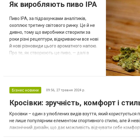
Як виробляють пиво IPA
престижно, вигідно і далекоглядно по
відношенню до майбутнього. Ця, свого
Пиво IPA, за підрахунками аналітиків,
роду, інвестиц...
охоплює третину світового ринку. Це й не
дивно, тому що виробники створили за
роки різні рецептури, відкриваючи все нові
й нові різновиди цього ароматного напою.
Про те, як створюють це пиво, — далі в
матеріалі. Родом з Індії IPA — абревіатура,
яка розшифровується як Indian Pale Ale
(індійський світлий ель). Проте
популярність напою зробили виробники з
США, які швидко зрозуміли, що цей сорт до
Бізнес новини
09:56,
27 травня 2024 р.
вподоби багатьом. Тому сь...
Кросівки: зручність, комфорт і стиль
Кросівки – один з улюблених видів взуття, який користується п
не лише популярним елементом спортивного стилю, але й неві
лаконічний дизайн, що дає можливість відчувати себе комфортн
їх серед інших видів взуття: Забезпечення комфорту під час ход