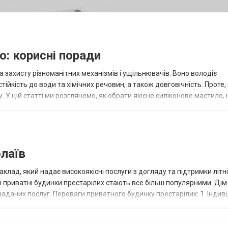
о: корисні поради
захисту різноманітних механізмів і ущільнювачів. Воно володіє
ійкість до води та хімічних речовин, а також довговічність. Проте,
 У цій статті ми розглянемо, як обрати якісне силіконове мастило
ти силіко...
олаїв
аклад, який надає високоякісні послуги з догляду та підтримки літн
 і приватні будинки престарілих стають все більш популярними. Дім
наданих послуг. Переваги приватного будинку престарілих: 1. Індив