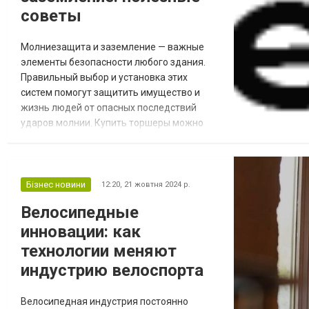
советы
Молниезащита и заземление — важные
элементы безопасности любого здания.
Правильный выбор и установка этих
систем помогут защитить имущество и
жизнь людей от опасных последствий
ударов молнии. Купить торшеры можно
для дополнительного освещения, но
безопасность начинается с правильной
молниезащиты. Основные элементы
молниезащиты Громоотвод Громоотвод —
Бізнес новини
12:20,
21 жовтня 2024 р.
это устройство, предназначенное для
Велосипедные
защиты зданий от ударов молнии. Он
инновации: как
состоит из металлического стержня, к...
технологии меняют
индустрию велоспорта
Велосипедная индустрия постоянно