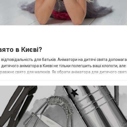
вято в Києві?
 відповідальність для батьків. Аніматори на дитячі свята допомаг
дитячого аніматора в Києві не тільки полегшить ваші клопоти, але
авжнє свято для малюків. Як обрати аніматора для дитячого свята
ю завдяки сво...