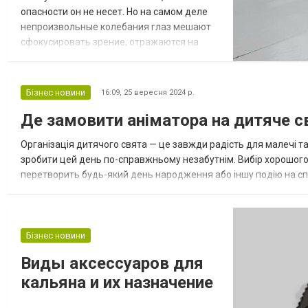
опасности он не несет. Но на самом деле
непроизвольные колебания глаз мешают
сфокусировать зрение, отражаются на
внешности и самооценке пациентов.
Остановить их удается при определенном
положении головы, но это чревато тем, что
Бізнес новини
16:09,
25 вересня 2024 р.
со временем у пациента возникнет
Де замовити аніматора на дитяче с
искривление шеи. Поэтому медики
уделяют большое внимание лечению
Організація дитячого свята — це завжди радість для малечі та
нистагма -...
зробити цей день по-справжньому незабутнім. Вибір хорошого 
перетворить будь-який день народження або іншу подію на спр
Аніматори для дітей у Києві користуються великою популярніст
Бізнес новини
Виды аксессуаров для
кальяна и их назначение