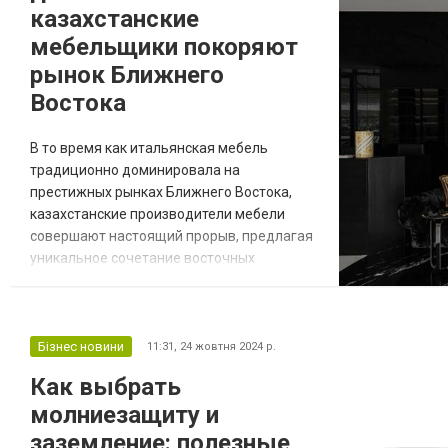
казахстанские
мебельщики покоряют
рынок Ближнего
Востока
В то время как итальянская мебель
традиционно доминировала на
престижных рынках Ближнего Востока,
казахстанские производители мебели
совершают настоящий прорыв, предлагая
уникальное сочетание восточных
традиций и современного дизайна. За
последний год объем экспорта мебельной
продукции из Казахстана в страны
Персидского залива вырос на
Бізнес новини
11:31,
24 жовтня 2024 р.
впечатляющие 45%, достигнув отметки в
Как выбрать
87 миллионов долларов. От локального
молниезащиту и
производства к международному
признанию Казахст...
заземление: полезные