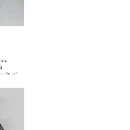
ають
 й
 в Києві?