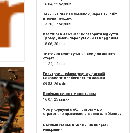
16:04,
22 червня
Технічне SEO: 10 помилок, через які сайт
втрачає продажі
13:20,
17 червня
Квартира в Аліканте: як створити відчуття
“дому”, навіть перебуваючи за кордоном
18:06,
30 травня
Тикток аккаунт купить – всё для вашего
старта!
11:24,
14 травня
Електроенцефалографія у дитячій
неврології: особливості та нюанси
09:53,
26 квітня
Весільна сукня з мереживом
16:07,
25 квітня
Чому корпусні меблі оптом – це
стратегічно правильне рішення для бізнесу
Весільні салони в Україні: як вибрати
найкращий