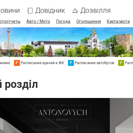
овини
Довідник
Дозвілля
отоотчеты
Авто / Мото
Погода
Оголошення
Карта міста
линике
Р
Расписание врачей в ЖК
Р
Расписание автобусов
Р
Рас
й розділ