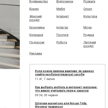
Будівництво
Відпочинок
Розваги
Бізнес
Меблі
Спорт
Жіночий
Інтернет
Культура
розділ
Економіка
Інтер'єр
Мода
Кулінарія
Послуги
Родина
Подорожі
Робота
Дитячий
розділ
Реклама
Коли кожна хвилина важлива: як швидко
знайти необхідні лікарські засоби
11:41,
7 липня
Как выбрать мебель в интернет-магазине:
что важно учитывать перед заказом
09:34,
30 червня
Штатная магнитола для Nissan Tiida.
Меняем правильно