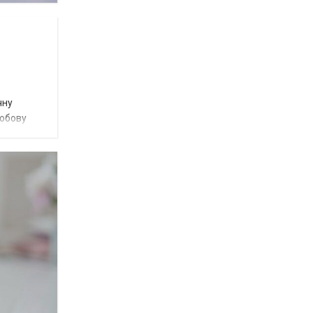
чну
добову