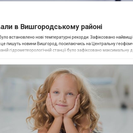
вали в Вишгородському районі
 було встановлено нові температурні рекорди. Зафіксовано найвищі
ро це пишуть новини Вишгород, посилаючись на Центральну геофізи
наній гідрометеорологічній станції було зафіксовано максимальну 
зник перевищив попередн...