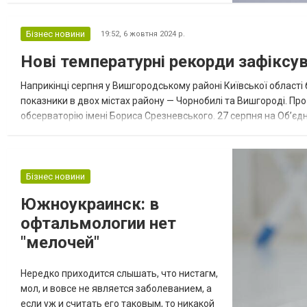
виборі бюджетної миші для ПК та як
обрати найкращу модель разом з
Бізнес новини
19:52,
6 жовтня 2024 р.
магазином Foroom. Тип миші: дротова чи
Нові температурні рекорди зафіксу
бездротова? Перше питання, яке постає
перед кожним покупцем: дротова чи
Наприкінці серпня у Вишгородському районі Київської області
бездротова миша? Обидва...
показники в двох містах району — Чорнобилі та Вишгороді. П
обсерваторію імені Бориса Срезневського. 27 серпня на Об’єд
температуру для Вишгорода, яка становила +33,8°C. Цей пока
Бізнес новини
Южноукраинск: в
офтальмологии нет
"мелочей"
Нередко приходится слышать, что нистагм,
мол, и вовсе не является заболеванием, а
если уж и считать его таковым, то никакой