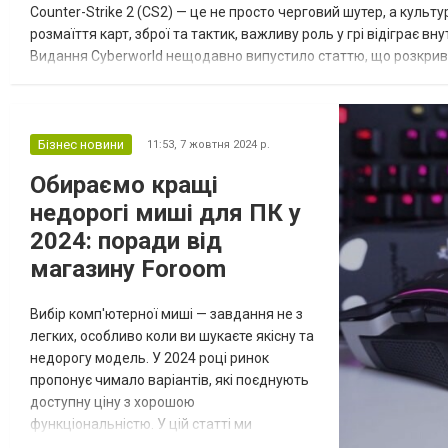
Counter-Strike 2 (CS2) — це не просто черговий шутер, а культ
эксплуатацио...
розмаїття карт, зброї та тактик, важливу роль у грі відіграє вн
Видання Cyberworld нещодавно випустило статтю, що розкриває
внутрішній ринок CS2 може здатися простим додатком до гри, с
Бізнес новини
11:53,
7 жовтня 2024 р.
Обираємо кращі
недорогі миші для ПК у
2024: поради від
магазину Foroom
Вибір комп'ютерної миші — завдання не з
легких, особливо коли ви шукаєте якісну та
недорогу модель. У 2024 році ринок
пропонує чимало варіантів, які поєднують
доступну ціну з хорошою
функціональністю. У цій статті ми
розглянемо, на що слід звертати увагу при