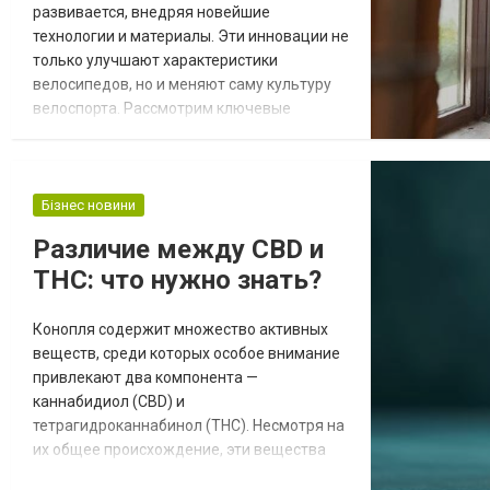
развивается, внедряя новейшие
технологии и материалы. Эти инновации не
только улучшают характеристики
велосипедов, но и меняют саму культуру
велоспорта. Рассмотрим ключевые
направления технологического прогресса
в этой области. Материалы будущего
Современные велосипеды все чаще
изготавливаются из инновационных
Бізнес новини
материалов: Карбоновые рамы:
Различие между CBD и
Углеволокно стало стандартом для
THC: что нужно знать?
профессиональных велосипедов
благодаря своей легкости...
Конопля содержит множество активных
веществ, среди которых особое внимание
привлекают два компонента —
каннабидиол (CBD) и
тетрагидроканнабинол (THC). Несмотря на
их общее происхождение, эти вещества
имеют совершенно разные эффекты на