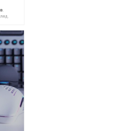
в.
гляд,