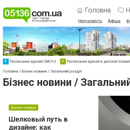
Головна
Н
Нерухомість
Афіша
Ф
Р
Расписание врачей СМСЧ-2
Р
Расписание врачей в детской полик
Головна
Бізнес новини
Загальний розділ
Бізнес новини / Загальни
Бізнес новини
Шелковый путь в
дизайне: как