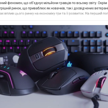
урний феномен, що об'єднує мільйони гравців по всьому світу. Окрім
утрішній ринок, що приваблює як новачків, так і досвідчених ветерані
 вплив цього ринку на економіку гри та її розвиток. На перший по
пособом з...